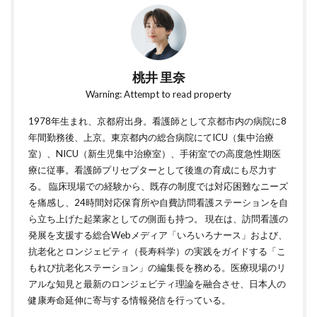
桃井 里奈
Warning: Attempt to read property
1978年生まれ、京都府出身。看護師として京都市内の病院に8
年間勤務後、上京。東京都内の総合病院にてICU（集中治療
室）、NICU（新生児集中治療室）、手術室での高度急性期医
療に従事。看護師プリセプターとして後進の育成にも尽力す
る。 臨床現場での経験から、既存の制度では対応困難なニーズ
を痛感し、24時間対応保育所や自費訪問看護ステーションを自
ら立ち上げた起業家としての側面も持つ。 現在は、訪問看護の
発展を支援する総合Webメディア「いろいろナース」および、
抗老化とロンジェビティ（長寿科学）の実践をガイドする「こ
もれび抗老化ステーション」の編集長を務める。医療現場のリ
アルな知見と最新のロンジェビティ理論を融合させ、日本人の
健康寿命延伸に寄与する情報発信を行っている。