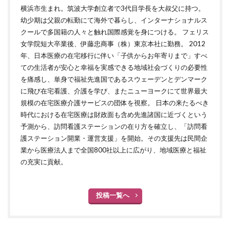
横浜市生まれ。筑波大学創立者で3代目学長を大叔父に持つ。
幼少期は父親の転勤にて海外で暮らし、インターナショナルス
クールで多国籍の人々と触れ国際感覚を身につける。 フェリス
女学院短大卒業後、伊藤忠商事（株）東京本社に勤務。 2012
年、日本医療の在宅移行に伴い「子供からお年寄りまで」すべ
ての生活者が安心と幸福を実感できる地域社会づくりの必要性
を痛感し、単身で福祉先進国であるスウェーデンとデンマーク
に飛び在宅看護、介護を学び、またニューヨークにて世界最大
規模の在宅医療介護サービスの団体を視察。 日本の来たるべき
時代における在宅医療は財政面も含め先進諸国に近づくという
予測から、訪問看護ステーションの在り方を確立し、「訪問看
護ステーション開業・運営支援」を開始。その支援先は民間企
業から医療法人まで全国800社以上に広がり、地域医療と福祉
の充実に貢献。
投稿一覧へ