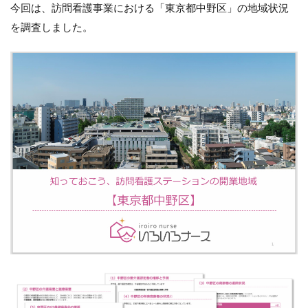
域状
今回は、訪問看護事業における「東京都中野区」の地域状況
況を
を調査しました。
調査
しま
した
1.1
この
資料
でわ
かる
こと
2
資
料
の
ダ
ウ
ン
ロ
ー
ド
は