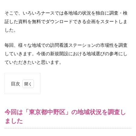
そこで、いろいろナースでは各地域の状況を独自に調査・検
証した資料を無料でダウンロードできる企画をスタートしま
した。
毎回、様々な地域での訪問看護ステーションの市場性を調査
していきます。今後の新規開設における地域選びの参考にし
ていただきたいと思います。
目次
1
今回
は
「東
今回は「東京都中野区」の地域状況を調査し
京都
ました
中野
区」
の地