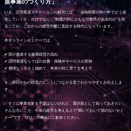
規事業のつくり方」
いま、訪問看護ステーションの経営には、「保険制度の枠の中でどう成
長していくか」だけでなく、“制度の外にどんな可能性があるのか”を知
ることが、これからの経営判断に直結する時代になっています。
本オンラインセミナーでは、
✔ 国が推進する健康経営の流れ
✔ 訪問看護ならではの自費・保険外サービスの実例
✔ 無理なく小さく始めて、将来の柱に育てる考え方
を、明日からの経営のヒントにつながる形でわかりやすくお伝えしま
す。
「すぐに事業化する予定はないけれど、選択肢として知っておきたい」
そんな方にこそ、今後の経営を考える上で“聞いておいて損のないセミ
ナー”です。ぜひこの機会にご参加ください。