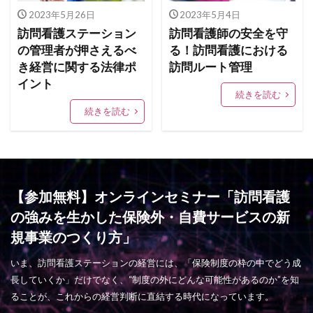
2023年5月26日
2023年5月4日
訪問看護ステーション
訪問看護師の安全を守
の管理者が押さえるべ
る！訪問看護における
き経営に関する法律ポ
訪問ルート管理
イント
続きを読む
続きを読む
【参加無料】オンラインセミナー「訪問看護
の強みを生かした保険外・自費サービスの新
規事業のつくり方」
いま、訪問看護ステーションの経営には、「保険制度の枠の中でどう成
長していくか」だけでなく、“制度の外にどんな可能性があるのか”を知
ることが、これからの経営判断に直結する時代になっています。