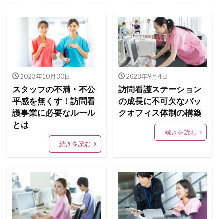
看護師独立インタビュー
看護師の独立起業
訪問看護師のマネジメント
訪問看護師の採用
訪問看護とナーシングホーム
2023年10月30日
2023年9月4日
スタッフの不満・不公
訪問看護ステーション
平感を無くす！訪問看
の成長に不可欠なバッ
護事業に必要なルール
クオフィス体制の構築
とは
続きを読む
続きを読む