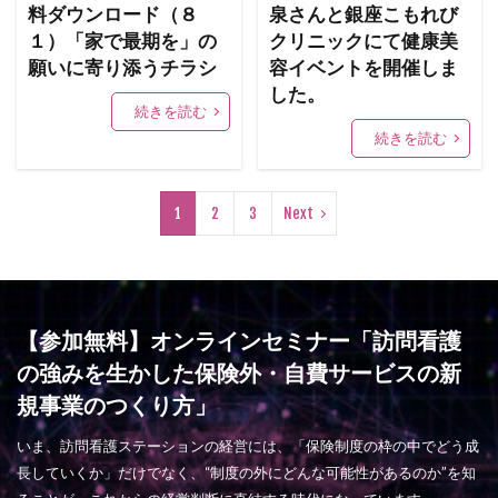
料ダウンロード（８
泉さんと銀座こもれび
１）「家で最期を」の
クリニックにて健康美
願いに寄り添うチラシ
容イベントを開催しま
した。
続きを読む
続きを読む
1
2
3
Next
【参加無料】オンラインセミナー「訪問看護
の強みを生かした保険外・自費サービスの新
規事業のつくり方」
いま、訪問看護ステーションの経営には、「保険制度の枠の中でどう成
長していくか」だけでなく、“制度の外にどんな可能性があるのか”を知