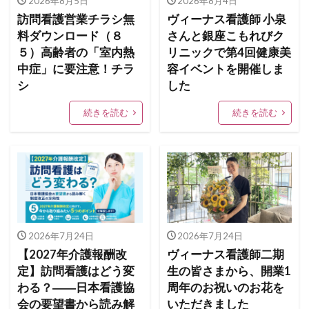
2026年8月5日
2026年8月4日
訪問看護営業チラシ無
ヴィーナス看護師 小泉
料ダウンロード（８
さんと銀座こもれびク
５）高齢者の「室内熱
リニックで第4回健康美
中症」に要注意！チラ
容イベントを開催しま
シ
した
続きを読む
続きを読む
2026年7月24日
2026年7月24日
【2027年介護報酬改
ヴィーナス看護師二期
定】訪問看護はどう変
生の皆さまから、開業1
わる？――日本看護協
周年のお祝いのお花を
会の要望書から読み解
いただきました