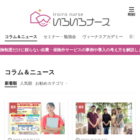
コラム＆ニュース
セミナー・勉強会
ヴィーナスアカデミー
看護
い自費・保険外サービスの事例や導入の考え方を解説します。参加は無料で
コラム＆ニュース
新着順
人気順
お勧めカテゴリ
看護師独立インタビュー
看護師の独立起業
訪問看護師のマネジメント
訪問看護師の採用
訪問看護とナーシングホーム