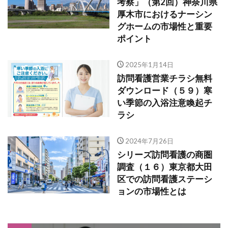
考察」（第2回）神奈川県
厚木市におけるナーシン
グホームの市場性と重要
ポイント
2025年1月14日
訪問看護営業チラシ無料
ダウンロード（５９）寒
い季節の入浴注意喚起チ
ラシ
2024年7月26日
シリーズ訪問看護の商圏
調査（１６）東京都大田
区での訪問看護ステーシ
ョンの市場性とは