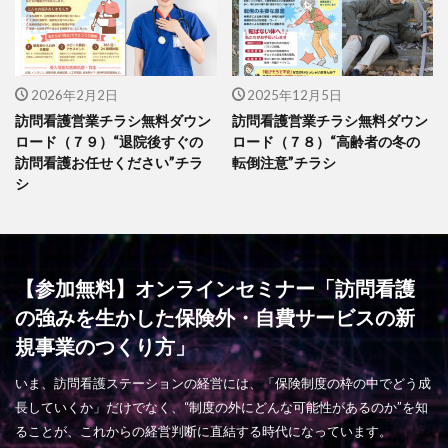
2026年2月2日
2025年12月5日
訪問看護営業チラシ無料ダウン
訪問看護営業チラシ無料ダウン
ロード（７９）“退院後すぐの
ロード（７８）“高齢者の冬の
訪問看護お任せください”チラ
転倒注意”チラシ
シ
【参加無料】オンラインセミナー「訪問看護
の強みを生かした保険外・自費サービスの新
規事業のつくり方」
いま、訪問看護ステーションの経営には、「保険制度の枠の中でどう成
長していくか」だけでなく、“制度の外にどんな可能性があるのか”を知
ることが、これからの経営判断に直結する時代になっています。