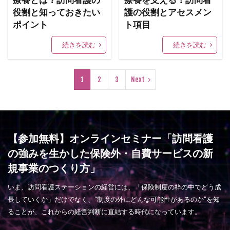
療養とは？訪問看護の
療養を支える！訪問看
役割と知っておきたい
護の役割とアセスメン
ポイント
ト項目
続きを読む
続きを読む
1
2
3
Next
【参加無料】オンラインセミナー「訪問看護
の強みを生かした保険外・自費サービスの新
規事業のつくり方」
いま、訪問看護ステーションの経営には、「保険制度の枠の中でどう成
長していくか」だけでなく、“制度の外にどんな可能性があるのか”を知
ることが、これからの経営判断に直結する時代になっています。