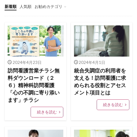
新着順
人気順
お勧めカテゴリ
看護師独立インタビュー
看護師の独立起業
訪問看護師のマネジメント
訪問看護師の採用
訪問看護とナーシングホーム
2024年4月23日
2024年4月1日
訪問看護営業チラシ無
統合失調症の利用者を
料ダウンロード（２
支える！訪問看護に求
６）精神科訪問看護
められる役割とアセス
「心の不調に寄り添い
メント項目とは
ます」チラシ
続きを読む
続きを読む