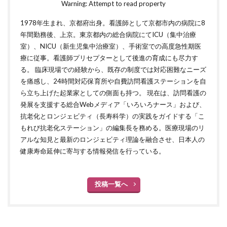
Warning: Attempt to read property
1978年生まれ、京都府出身。看護師として京都市内の病院に8
年間勤務後、上京。東京都内の総合病院にてICU（集中治療
室）、NICU（新生児集中治療室）、手術室での高度急性期医
療に従事。看護師プリセプターとして後進の育成にも尽力す
る。 臨床現場での経験から、既存の制度では対応困難なニーズ
を痛感し、24時間対応保育所や自費訪問看護ステーションを自
ら立ち上げた起業家としての側面も持つ。 現在は、訪問看護の
発展を支援する総合Webメディア「いろいろナース」および、
抗老化とロンジェビティ（長寿科学）の実践をガイドする「こ
もれび抗老化ステーション」の編集長を務める。医療現場のリ
アルな知見と最新のロンジェビティ理論を融合させ、日本人の
健康寿命延伸に寄与する情報発信を行っている。
投稿一覧へ