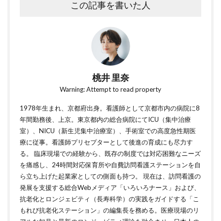
この記事を書いた人
桃井 里奈
Warning: Attempt to read property
1978年生まれ、京都府出身。看護師として京都市内の病院に8
年間勤務後、上京。東京都内の総合病院にてICU（集中治療
室）、NICU（新生児集中治療室）、手術室での高度急性期医
療に従事。看護師プリセプターとして後進の育成にも尽力す
る。 臨床現場での経験から、既存の制度では対応困難なニーズ
を痛感し、24時間対応保育所や自費訪問看護ステーションを自
ら立ち上げた起業家としての側面も持つ。 現在は、訪問看護の
発展を支援する総合Webメディア「いろいろナース」および、
抗老化とロンジェビティ（長寿科学）の実践をガイドする「こ
もれび抗老化ステーション」の編集長を務める。医療現場のリ