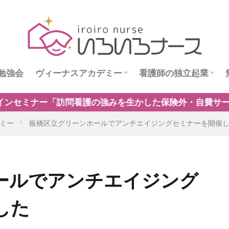
勉強会
ヴィーナスアカデミー
看護師の独立起業
ス
ヴィーナスニュース
看護師独立インタビ
た保険外・自費サービスの新規事業のつくり方」開催中！
ミー
板橋区立グリーンホールでアンチエイジングセミナーを開催
ールでアンチエイジング
した