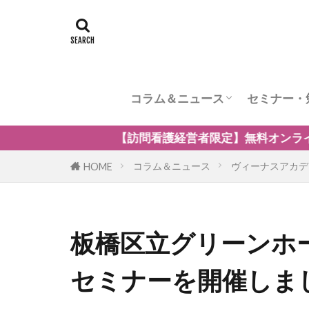
コラム＆ニュース
セミナー・
訪問看護のケア内容
訪問看護の管理者の役割
訪問看護のリスク管理
訪問看護の加算
訪問看護とナーシングホーム
訪問看護の自費・保険外サービ
訪問看護師のウェルビーング
小児の訪問看護
精神科訪問看護
訪問看護の法律
訪問看護師のマネジメント
限定】無料オンラインセミナー「訪問看護の強みを生かし
コラム＆ニュース
ヴィーナスアカデ
HOME
板橋区立グリーンホ
セミナーを開催しま