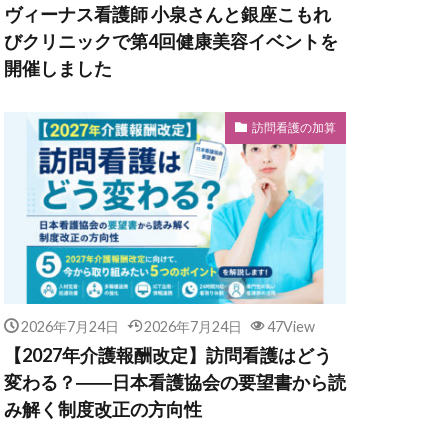
ヴィーナス看護師 小泉さんと銀座こもれ
びクリニックで第4回健康美容イベントを
開催しました
訪問看護の加算
2026年7月24日
2026年7月24日
47View
【2027年介護報酬改定】訪問看護はどう
変わる？――日本看護協会の要望書から読
み解く制度改正の方向性