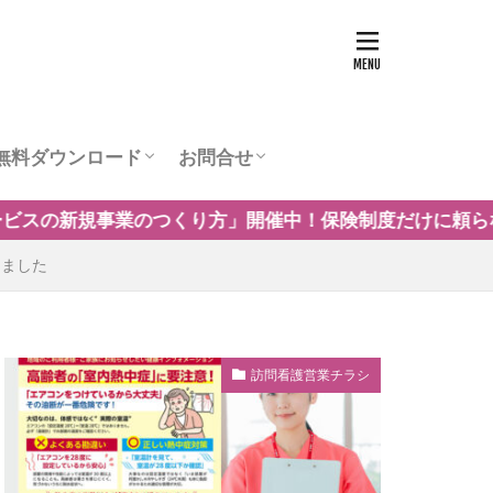
無料ダウンロード
お問合せ
ュー
営業チラシテンプレート
訪問看護お役立ち資料
訪問看護の商圏調査
運営会社
保険制度だけに頼らない自費・保険外サービスの事例や導入
しました
訪問看護営業チラシ