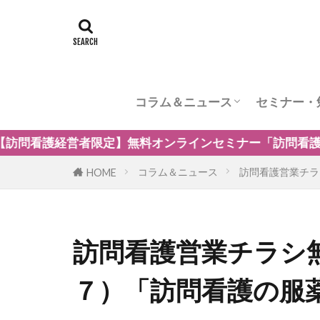
コラム＆ニュース
セミナー・
訪問看護のケア内容
訪問看護の管理者の役割
訪問看護のリスク管理
訪問看護の加算
訪問看護とナーシングホーム
訪問看護の自費・保険外サービ
訪問看護師のウェルビーング
小児の訪問看護
精神科訪問看護
訪問看護の法律
訪問看護師のマネジメント
ンラインセミナー「訪問看護の強みを生かした保険外・自
コラム＆ニュース
訪問看護営業チラ
HOME
訪問看護営業チラシ
７）「訪問看護の服