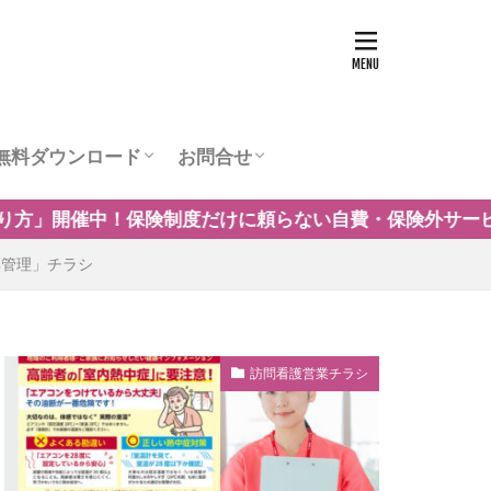
無料ダウンロード
お問合せ
ュー
営業チラシテンプレート
訪問看護お役立ち資料
訪問看護の商圏調査
運営会社
に頼らない自費・保険外サービスの事例や導入の考え方を解
薬管理」チラシ
訪問看護営業チラシ