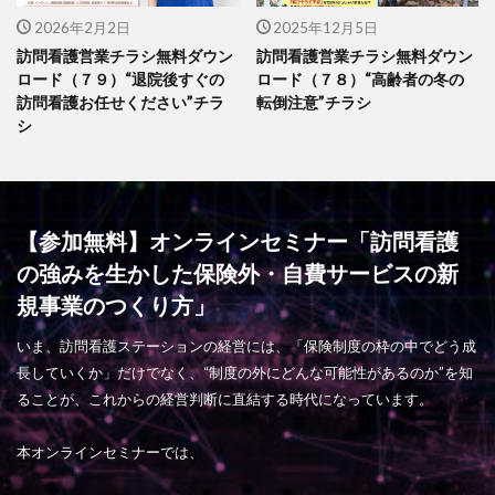
2026年2月2日
2025年12月5日
訪問看護営業チラシ無料ダウン
訪問看護営業チラシ無料ダウン
ロード（７９）“退院後すぐの
ロード（７８）“高齢者の冬の
訪問看護お任せください”チラ
転倒注意”チラシ
シ
【参加無料】オンラインセミナー「訪問看護
の強みを生かした保険外・自費サービスの新
規事業のつくり方」
いま、訪問看護ステーションの経営には、「保険制度の枠の中でどう成
長していくか」だけでなく、“制度の外にどんな可能性があるのか”を知
ることが、これからの経営判断に直結する時代になっています。
本オンラインセミナーでは、