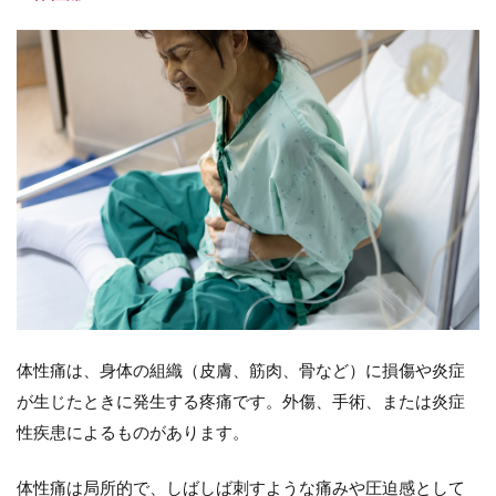
の
除
痛
ラ
ダ
ー
と
は
4.1
第1段
階：
非オ
ピオ
イド
鎮痛
薬
（非
体性痛は、身体の組織（皮膚、筋肉、骨など）に損傷や炎症
麻薬
が生じたときに発生する疼痛です。外傷、手術、または炎症
性鎮
性疾患によるものがあります。
痛
薬）
使用
体性痛は局所的で、しばしば刺すような痛みや圧迫感として