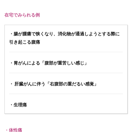
続的
なモ
ニタ
在宅でみられる例
リン
グと
調整
・腸が腫瘍で狭くなり、消化物が通過しようとする際に
3.6
引き起こる腹痛
6.患
者・
家族
・胃がんによる「腹部が重苦しい感じ」
教育
4
疼
・ 肝臓がんに伴う「右腹部の重だるい感覚」
痛
ケ
ア
に
・生理痛
お
け
る3
段
・体性痛
階