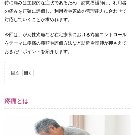
特に痛みは主観的な症状であるため、訪問看護師は、利用者
の痛みを正確に評価し、利用者や家族の管理能力に合わせて
対応していくことが求めれます。
今回は、がん性疼痛など在宅療養における疼痛コントロール
をテーマに疼痛の種類や評価方法など訪問看護師が押さえて
おきたいポイントを紹介します。
目次
1
疼
痛
と
疼痛とは
は
2
疼
痛
の