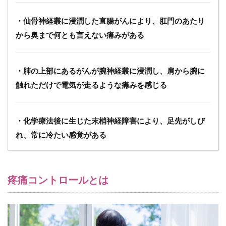
生
活
・仙骨神経叢に浸潤した直腸がんにより、肛門のあたり
へ
の
から奥まで何とも言えない痛みがある
痛
み
の
・肺の上部にあるがんが腕神経叢に浸潤し、肩から腕に
影
響
触れただけで電気が走るような痛みを感じる
の
評
価
・化学療法後に生じた末梢神経障害により、足先がしび
7
れ、常に冷たい感覚がある
眠
気
の
評
価
疼痛コントロールとは
8
痛
み
の