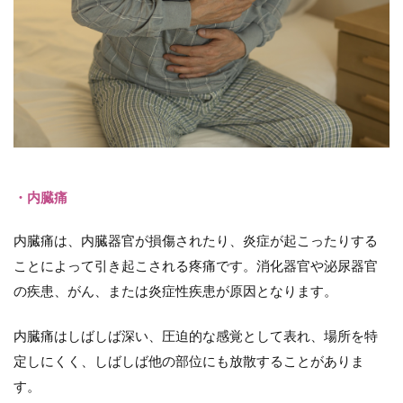
は
3.1
1.疼
痛評
価
3.2
2.原
因の
特定
・内臓痛
3.3
3.薬
内臓痛は、内臓器官が損傷されたり、炎症が起こったりする
物療
法
ことによって引き起こされる疼痛です。消化器官や泌尿器官
3.4
の疾患、がん、または炎症性疾患が原因となります。
4.非
薬物
内臓痛はしばしば深い、圧迫的な感覚として表れ、場所を特
療法
定しにくく、しばしば他の部位にも放散することがありま
3.5
す。
5.継