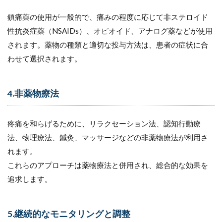
10
鎮痛薬の使用が一般的で、痛みの程度に応じて非ステロイド
主な
性抗炎症薬（NSAIDs）、オピオイド、アナログ薬などが使用
鎮痛
されます。薬物の種類と適切な投与方法は、患者の症状に合
役と
特徴
わせて選択されます。
10.1
主な鎮
痛薬と
4.非薬物療法
特徴
10.2
疼痛を和らげるために、リラクセーション法、認知行動療
薬剤の
法、物理療法、鍼灸、マッサージなどの非薬物療法が利用さ
種類と
主な副
れます。
作用
これらのアプローチは薬物療法と併用され、総合的な効果を
11
追求します。
まと
め
5.継続的なモニタリングと調整