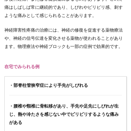
5.2
痛はしばしば常に継続的であり、しびれやピリピリ感、刺す
（２）
ような痛みとして感じられることがあります。
NRS（数
値的評価
スケー
神経障害性疼痛の治療には、神経の修復を促進する薬物療法
ル）
や、神経の信号伝達を変化させる薬物が使われることがあり
5.3
ます。物理療法や神経ブロックも一部の症例で効果的です。
（３）
FRS（フ
ェイス
在宅でみられる例
スケー
ル）
5.4
・部脊柱管狭窄症により手先がしびれる
（１）
VAS(視
覚アナ
・腰椎や頸椎に骨転移があり、手先や足先にしびれが生
ログス
ケー
じ、熱や冷たさを感じない中でビリビリするような痛み
ル)
がある
6