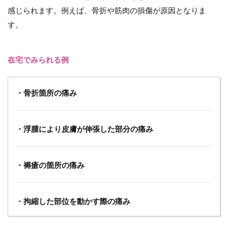
4.2
感じられます。例えば、骨折や筋肉の損傷が原因となりま
第2段
す。
階：
弱オ
ピオ
イド
在宅でみられる例
鎮痛
薬の
追加
・骨折箇所の痛み
4.3
第3段
階：
・浮腫により皮膚が伸張した部分の痛み
強オ
ピオ
イド
鎮痛
・褥瘡の箇所の痛み
薬の
使用
5
・拘縮した部位を動かす際の痛み
疼
痛