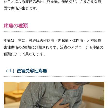
たことによる腰痛の悪化、拘縮痛、褥瘡など、さまざまな原
みられ
る例
因で疼痛が生じます。
2.2
（２）
神経障
疼痛の種類
害性疼
痛
疼痛は、主に、神経障害性疼痛（内臓痛・体性痛）と神経障
2.2.1
在宅で
害性疼痛の2種類に分類されます。治療のアプローチも疼痛の
みられ
種類によって異なります。
る例
3
疼
（１）侵害受容性疼痛
痛
コ
ン
ト
ロ
ー
ル
と