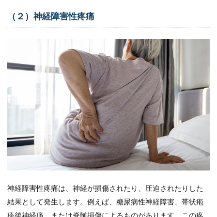
コ
ン
（２）神経障害性疼痛
ト
ロ
ー
ル
に
お
け
る
痛
み
の
評
価
方
法
5.1
（１）
VRS（簡
神経障害性疼痛は、神経が損傷されたり、圧迫されたりした
易表現
結果として発生します。例えば、糖尿病性神経障害、帯状疱
スケー
ル）
疹後神経痛、または脊髄損傷によるものがあります。この疼