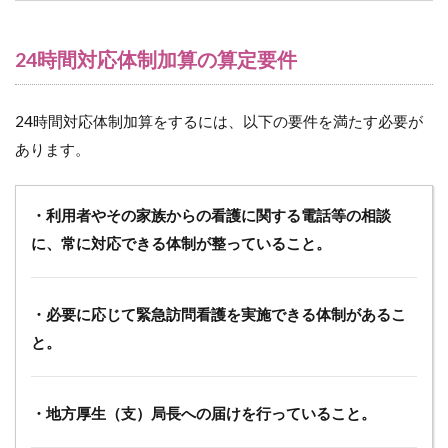
お
け
る
24時間対応体制加算の算定要件
厚
生
労
24時間対応体制加算をするには、以下の要件を満たす必要が
働
省
あります。
の
質
問
・利用者やその家族からの看護に関する電話等の相談
と
回
に、常に対応できる体制が整っていること。
答
5
ま
・必要に応じて緊急訪問看護を実施できる体制があるこ
と
と。
め
・地方厚生（支）局長への届けを行っていること。