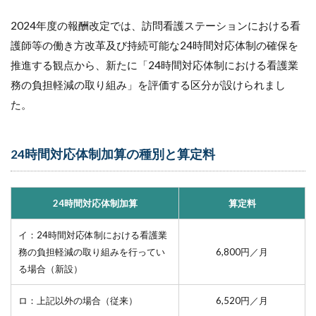
応
に
2024年度の報酬改定では、訪問看護ステーションにおける看
係
る
護師等の働き方改革及び持続可能な24時間対応体制の確保を
連
推進する観点から、新たに「24時間対応体制における看護業
絡
体
務の負担軽減の取り組み」を評価する区分が設けられまし
制
た。
の
見
直
し
24時間対応体制加算の種別と算定料
4
24
時
24時間対応体制加算
算定料
間
対
イ：24時間対応体制における看護業
応
務の負担軽減の取り組みを行ってい
6,800円／月
体
制
る場合（新設）
加
算
ロ：上記以外の場合（従来）
6,520円／月
に