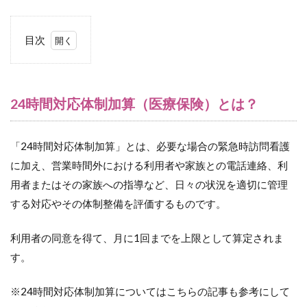
目次
1
24
時間
対応
24時間対応体制加算（医療保険）とは？
体制
加算
（医
「24時間対応体制加算」とは、必要な場合の緊急時訪問看護
療保
険）
に加え、営業時間外における利用者や家族との電話連絡、利
と
用者またはその家族への指導など、日々の状況を適切に管理
は？
する対応やその体制整備を評価するものです。
1.1
24時
利用者の同意を得て、月に1回までを上限として算定されま
間対
応体
す。
制加
算の
※24時間対応体制加算についてはこちらの記事も参考にして
種別
と算