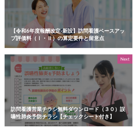
【令和6年度報酬改定-新設】訪問看護ベースアッ
プ評価料（Ⅰ・Ⅱ）の算定要件と留意点
Next
訪問看護営業チラシ無料ダウンロード（３０）誤
嚥性肺炎予防チラシ【チェックシート付き】