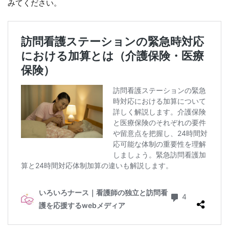
みてください。
定料
2
24
時
間
対
応
体
制
加
算
の
算
定
要
件
3
24
時
間
対