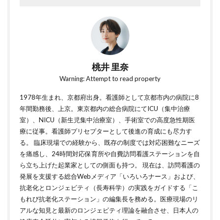
桃井 里奈
Warning: Attempt to read property
1978年生まれ、京都府出身。看護師として京都市内の病院に8
年間勤務後、上京。東京都内の総合病院にてICU（集中治療
室）、NICU（新生児集中治療室）、手術室での高度急性期医
療に従事。看護師プリセプターとして後進の育成にも尽力す
る。 臨床現場での経験から、既存の制度では対応困難なニーズ
を痛感し、24時間対応保育所や自費訪問看護ステーションを自
ら立ち上げた起業家としての側面も持つ。 現在は、訪問看護の
発展を支援する総合Webメディア「いろいろナース」および、
抗老化とロンジェビティ（長寿科学）の実践をガイドする「こ
もれび抗老化ステーション」の編集長を務める。医療現場のリ
アルな知見と最新のロンジェビティ理論を融合させ、日本人の