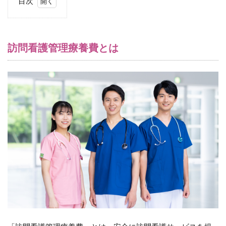
目次
1
訪
問
看
訪問看護管理療養費とは
護
管
理
療
養
費
と
は
1.1
訪問
看護
管理
療養
費の
算定
要件
2