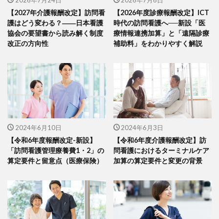
【2027年介護報酬改定】訪問看
【2026年度診療報酬改定】ICT
護はどう変わる？――日本看護
時代の訪問看護へ──新設「医
協会の要望書から読み解く制度
療情報連携加算」と「遠隔診療
改正の方向性
補助料」をわかりやすく解説
2024年6月10日
2024年6月3日
【令和6年度報酬改定-新設】
【令和6年度介護報酬改定】訪
「訪問看護管理療養費1・2」の
問看護におけるターミナルケア
算定要件と留意点（医療保険）
加算の算定要件と変更の背景