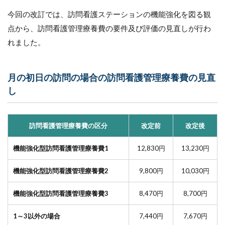
訪問
今回の改訂では、訪問看護ステーションの機能強化を図る観
看護
管理
点から、訪問看護管理療養費の要件及び評価の見直しが行わ
療養
れました。
費1の
施設
基準
月の初日の訪問の場合の訪問看護管理療養費の見直
4.2
し
訪問
看護
管理
療養
訪問看護管理療養費の区分
改定前
改定後
費2の
施設
基準
機能強化型訪問看護管理療養費1
12,830円
13,230円
5
機能強化型訪問看護管理療養費2
9,800円
10,030円
【5
月
機能強化型訪問看護管理療養費3
8,470円
8,700円
28
日発
表】
1～3以外の場合
7,440円
7,670円
訪問