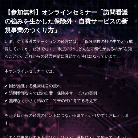
【参加無料】オンラインセミナー「訪問看護
の強みを生かした保険外・自費サービスの新
規事業のつくり方」
いま、訪問看護ステーションの経営には、「保険制度の枠の中でどう成
長していくか」だけでなく、“制度の外にどんな可能性があるのか”を知
ることが、これからの経営判断に直結する時代になっています。
本オンラインセミナーでは、
✔ 国が推進する健康経営の流れ
✔ 訪問看護ならではの自費・保険外サービスの実例
✔ 無理なく小さく始めて、将来の柱に育てる考え方
を、明日からの経営のヒントにつながる形でわかりやすくお伝えしま
す。
「すぐに事業化する予定はないけれど、選択肢として知っておきたい」