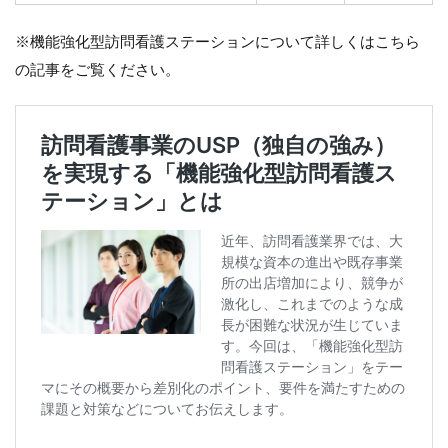
看護
管理
※機能強化型訪問看護ステーションについて詳しくはこちら
療養
の記事をご覧ください。
費の
届出
に関
する
経過
措置
とは
6
ま
と
め