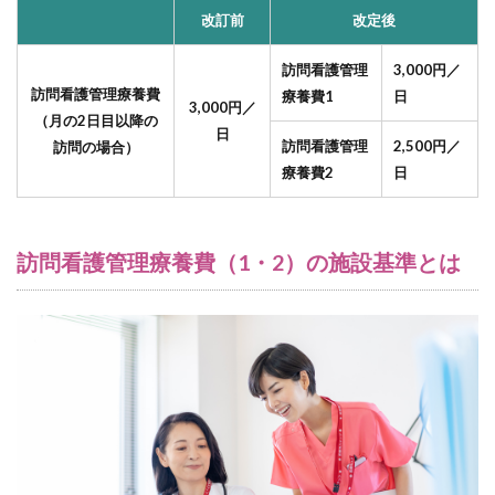
改訂前
改定後
訪問看護管理
3,000円／
訪問看護管理療養費
療養費1
日
3,000円／
（月の2日目以降の
日
訪問看護管理
2,500円／
訪問の場合）
療養費2
日
訪問看護管理療養費（1・2）の施設基準とは