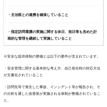
問看
護管
理療
養費
・主治医との連携を確保していること
の見
直し
3
・指定訪問看護の実施に関する休日、祝日等も含めた計
今回
画的な管理を継続して実施していること
の改
訂で
新設
され
※安全な提供体制の整備とは以下の要件が含まれています。
た訪
問看
・安全管理に関する基本的な考え方、自己発生時の対応方法
護管
理療
が文書化されていること
養費
（1・
2）と
・訪問先等で発生した事故、インシデント等が報告され、そ
は
の分析を通した改善策が実施される体制が整備されているこ
3.1
と。
月の2