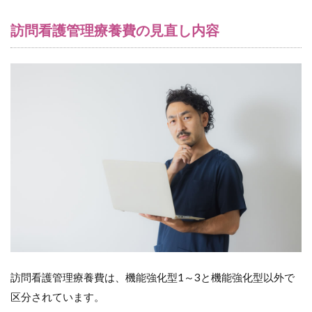
日目
以降
訪問看護管理療養費の見直し内容
の訪
問の
場合
の訪
問看
護管
理療
養費
4
訪問
看護
管理
療養
費
（1・
2）の
施設
基準
訪問看護管理療養費は、機能強化型1～3と機能強化型以外で
とは
区分されています。
4.1