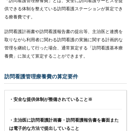
「訪問看護管理療養費」とは、安全に訪問看護サービスを提
訪
供できる体制を整えている訪問看護ステーションが算定でき
問
看
る療養費です。
護
管
訪問看護計画書や訪問看護報告書の提出等、主治医と連携を
理
療
取りながら利用者に関わる訪問看護の実施に関する計画的な
養
管理を継続して行った場合、通常算定する「訪問看護基本療
費
の
養費」に加えて算定することができます。
見
直
し
訪問看護管理療養費の算定要件
内
容
2.1
月の
・安全な提供体制が整備されていること※
初日
の訪
問の
・主治医に訪問看護計画書・訪問看護報告書を書面また
場合
の訪
は電子的な方法で提出していること