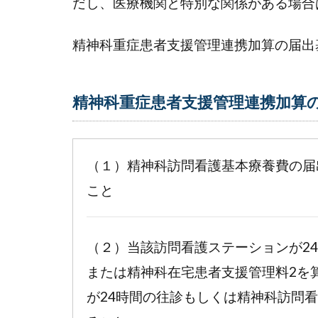
だし、医療機関と特別な関係がある場合
科
重
精神科重症患者支援管理連携加算の届出
症
患
者
精神科重症患者支援管理連携加算
支
援
管
理
（１）精神科訪問看護基本療養費の届
連
こと
携
加
算
の
（２）当該訪問看護ステーションが2
算
または精神科在宅患者支援管理料2を
定
が24時間の往診もしくは精神科訪問
額