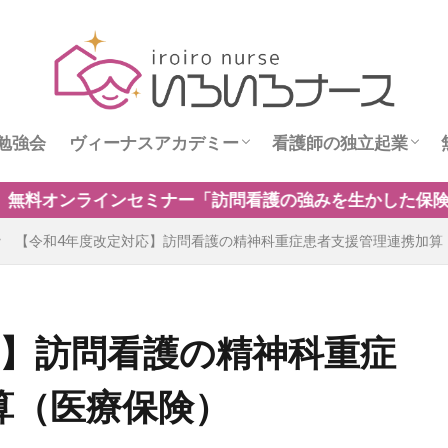
勉強会
ヴィーナスアカデミー
看護師の独立起業
ス
ヴィーナスニュース
看護師独立インタビ
問看護の強みを生かした保険外・自費サービスの新規事業の
【令和4年度改定対応】訪問看護の精神科重症患者支援管理連携加算
応】訪問看護の精神科重症
算（医療保険）