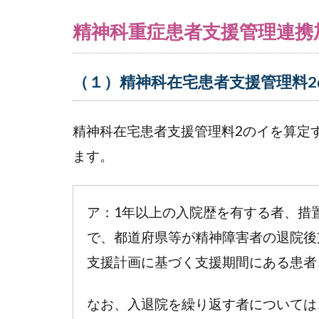
定
対
精神科重症患者支援管理連携
象
者
（１）精神科在宅患者支援管理料
3.1
（１）
精神科
精神科在宅患者支援管理料2のイを算定
在宅患
ます。
者支援
管理料
2のイ
ア：1年以上の入院歴を有する者、措
を算定
する利
で、都道府県等が精神障害者の退院後
用者
支援計画に基づく支援期間にある患者
3.2
（２）
なお、入退院を繰り返す者については