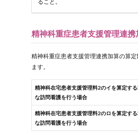
ること。
3
精
神
科
精神科重症患者支援管理連携
重
症
患
精神科重症患者支援管理連携加算の算定
者
支
ます。
援
管
精神科在宅患者支援管理料2のイを算定する
理
連
な訪問看護を行う場合
携
加
精神科在宅患者支援管理料2のロを算定する
算
な訪問看護を行う場合
の
算