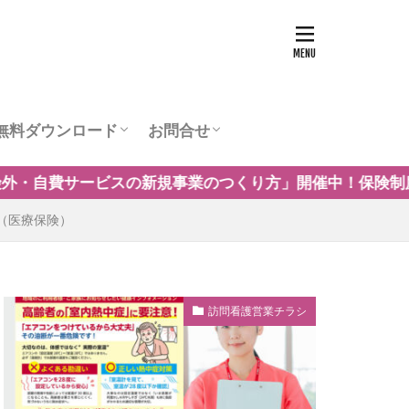
無料ダウンロード
お問合せ
ュー
営業チラシテンプレート
訪問看護お役立ち資料
訪問看護の商圏調査
運営会社
つくり方」開催中！保険制度だけに頼らない自費・保険外
（医療保険）
訪問看護営業チラシ