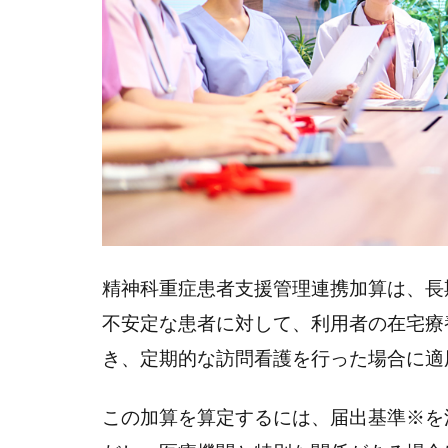
算
と
は
1.1
精神
科重
症患
者支
援管
理連
携加
精神科重症患者支援管理連携加算は、長
算の
不安定な患者に対して、利用者の在宅療
届出
基準
き、定期的な訪問看護を行った場合に適
2
精
この加算を算定するには、届出基準※を
神