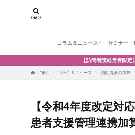
コラム＆ニュース
セミナー・
訪問看護のケア内容
訪問看護の管理者の役割
訪問看護のリスク管理
訪問看護の加算
訪問看護とナーシングホーム
訪問看護の自費・保険外サービ
訪問看護師のウェルビーング
小児の訪問看護
精神科訪問看護
訪問看護の法律
訪問看護師のマネジメント
【訪問看護経営者限定】無料オンラインセミナー「訪
コラム＆ニュース
訪問看護の加算
HOME
【令和4年度改定対
患者支援管理連携加