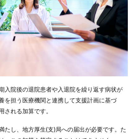
期入院後の退院患者や入退院を繰り返す病状が
養を担う医療機関と連携して支援計画に基づ
用される加算です。
満たし、地方厚生(支)局への届出が必要です。た