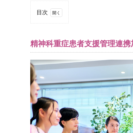
目次
1
精
神
精神科重症患者支援管理連携
科
重
症
患
者
支
援
管
理
連
携
加