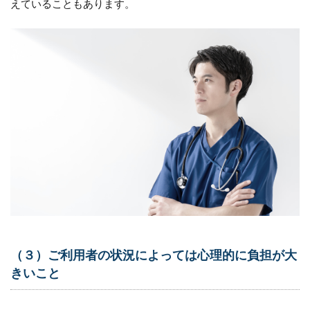
えていることもあります。
（３）
ご利用
者の状
況によ
っては
心理的
に負担
が大き
いこと
1.4
（４）
重労働
や負担
が大き
いこと
1.5
（５）
（３）ご利用者の状況によっては心理的に負担が大
組織や
きいこと
社会的
な問題
による