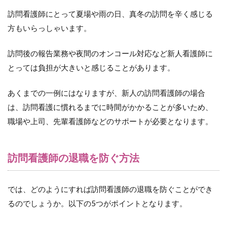
訪問看護師にとって夏場や雨の日、真冬の訪問を辛く感じる
3.4
給
方もいらっしゃいます。
与・
待遇
訪問後の報告業務や夜間のオンコール対応など新人看護師に
の改
善
とっては負担が大きいと感じることがあります。
3.5
あくまでの一例にはなりますが、新人の訪問看護師の場合
メン
タル
は、訪問看護に慣れるまでに時間がかかることが多いため、
ヘル
職場や上司、先輩看護師などのサポートが必要となります。
スケ
アの
充実
訪問看護師の退職を防ぐ方法
4
看
護
師
では、どのようにすれば訪問看護師の退職を防ぐことができ
と
るのでしょうか。以下の5つがポイントとなります。
の
採
用