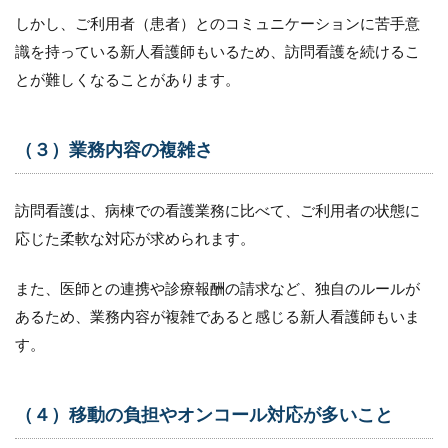
しかし、ご利用者（患者）とのコミュニケーションに苦手意
3.1
コミ
識を持っている新人看護師もいるため、訪問看護を続けるこ
ュニ
とが難しくなることがあります。
ケー
ショ
ンの
改善
（３）業務内容の複雑さ
3.2
スキ
訪問看護は、病棟での看護業務に比べて、ご利用者の状態に
ルア
応じた柔軟な対応が求められます。
ップ
の支
援
また、医師との連携や診療報酬の請求など、独自のルールが
3.3
あるため、業務内容が複雑であると感じる新人看護師もいま
ワー
す。
クラ
イフ
バラ
ンス
（４）移動の負担やオンコール対応が多いこと
の改
善