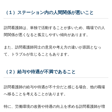
考
え
（１）ステーション内の人間関係が悪いこと
る
理
由
訪問看護師は、単独で活動することが多いため、職場での人
1.1
間関係が悪くなると孤立しやすい傾向があります。
（１）
ステー
ション
また、訪問看護師同士の意見や考え方の違いが原因となっ
内の人
て、トラブルが生じることもあります。
間関係
が悪い
こと
（２）給与や待遇が不満であること
1.2
（２）
給与や
訪問看護師の給与や待遇が不十分だと感じる場合、他の職場
待遇が
不満で
へ移ることを考えることがあります。
あるこ
と
特に、労働環境の改善や待遇の向上を求める訪問看護師が増
1.3