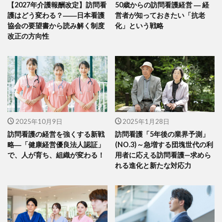
【2027年介護報酬改定】訪問看
50歳からの訪問看護経営 ― 経
護はどう変わる？――日本看護
営者が知っておきたい「抗老
協会の要望書から読み解く制度
化」という戦略
改正の方向性
2025年10月9日
2025年1月28日
訪問看護の経営を強くする新戦
訪問看護「5年後の業界予測」
略―「健康経営優良法人認証」
(NO.3)～急増する団塊世代の利
で、人が育ち、組織が変わる！
用者に応える訪問看護—求めら
れる進化と新たな対応力