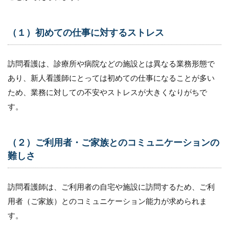
2.4
（４）
（１）初めての仕事に対するストレス
移動の
負担や
オンコ
ール対
訪問看護は、診療所や病院などの施設とは異なる業務形態で
応が多
あり、新人看護師にとっては初めての仕事になることが多い
いこと
ため、業務に対しての不安やストレスが大きくなりがちで
3
す。
訪
問
看
護
（２）ご利用者・ご家族とのコミュニケーションの
師
難しさ
の
退
職
訪問看護師は、ご利用者の自宅や施設に訪問するため、ご利
を
防
用者（ご家族）とのコミュニケーション能力が求められま
ぐ
す。
方
法