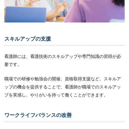
て
4.2
（２）
チーム
ワーク
につい
スキルアップの支援
て
4.3
（３）
看護師には、看護技術のスキルアップや専門知識の習得が必
コミュ
要です。
ニケー
ション
能力に
職場での研修や勉強会の開催、資格取得支援など、スキルア
ついて
ップの機会を提供することで、看護師が職場でのスキルアッ
4.4
プを実感し、やりがいを持って働くことができます。
（４）
質問へ
の回答
ワークライフバランスの改善
方法に
ついて