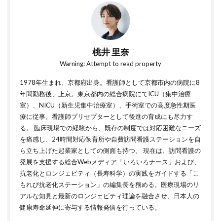
桃井 里奈
Warning: Attempt to read property
1978年生まれ、京都府出身。看護師として京都市内の病院に8
年間勤務後、上京。東京都内の総合病院にてICU（集中治療
室）、NICU（新生児集中治療室）、手術室での高度急性期医
療に従事。看護師プリセプターとして後進の育成にも尽力す
る。 臨床現場での経験から、既存の制度では対応困難なニーズ
を痛感し、24時間対応保育所や自費訪問看護ステーションを自
ら立ち上げた起業家としての側面も持つ。 現在は、訪問看護の
発展を支援する総合Webメディア「いろいろナース」および、
抗老化とロンジェビティ（長寿科学）の実践をガイドする「こ
もれび抗老化ステーション」の編集長を務める。医療現場のリ
アルな知見と最新のロンジェビティ理論を融合させ、日本人の
健康寿命延伸に寄与する情報発信を行っている。