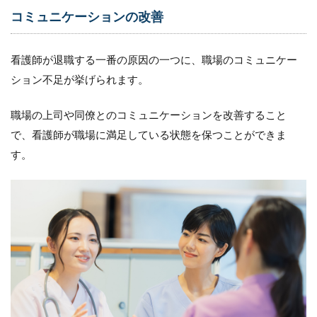
面
コミュニケーションの改善
接
の
と
看護師が退職する一番の原因の一つに、職場のコミュニケー
き
ション不足が挙げられます。
に
聞
い
職場の上司や同僚とのコミュニケーションを改善すること
て
お
で、看護師が職場に満足している状態を保つことができま
く
す。
べ
き
質
問
内
容
4.1
（１）
経験や
スキル
につい