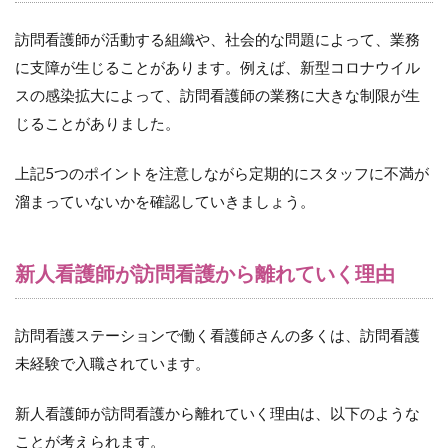
2.1
（１）
訪問看護師が活動する組織や、社会的な問題によって、業務
初めて
の仕事
に支障が生じることがあります。例えば、新型コロナウイル
に対す
スの感染拡大によって、訪問看護師の業務に大きな制限が生
るスト
レス
じることがありました。
2.2
上記5つのポイントを注意しながら定期的にスタッフに不満が
（２）
ご利用
溜まっていないかを確認していきましょう。
者・ご
家族と
のコミ
新人看護師が訪問看護から離れていく理由
ュニケ
ーショ
ンの難
しさ
訪問看護ステーションで働く看護師さんの多くは、訪問看護
2.3
未経験で入職されています。
（３）
業務内
新人看護師が訪問看護から離れていく理由は、以下のような
容の複
雑さ
ことが考えられます。