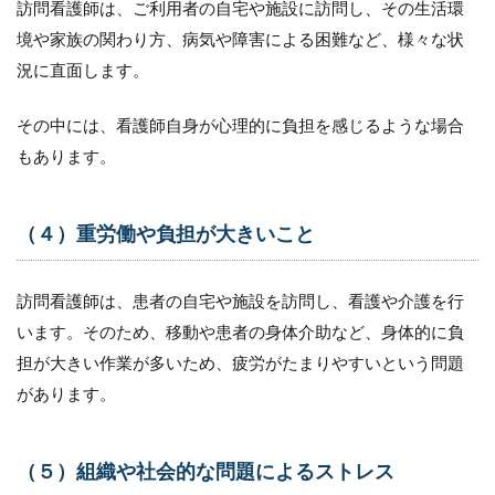
ストレ
訪問看護師は、ご利用者の自宅や施設に訪問し、その生活環
ス
境や家族の関わり方、病気や障害による困難など、様々な状
2
況に直面します。
新
人
その中には、看護師自身が心理的に負担を感じるような場合
看
護
もあります。
師
が
訪
問
（４）重労働や負担が大きいこと
看
護
か
訪問看護師は、患者の自宅や施設を訪問し、看護や介護を行
ら
います。そのため、移動や患者の身体介助など、身体的に負
離
れ
担が大きい作業が多いため、疲労がたまりやすいという問題
て
があります。
い
く
理
由
（５）組織や社会的な問題によるストレス