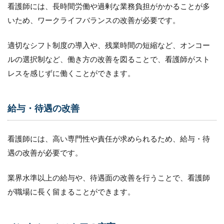
4.5
看護師には、長時間労働や過剰な業務負担がかかることが多
（５）
いため、ワークライフバランスの改善が必要です。
モチベ
ーショ
ンにつ
適切なシフト制度の導入や、残業時間の短縮など、オンコー
いて
ルの選択制など、働き方の改善を図ることで、看護師がスト
4.6
レスを感じずに働くことができます。
（６）
退職理
由につ
いて
給与・待遇の改善
5
ま
看護師には、高い専門性や責任が求められるため、給与・待
と
遇の改善が必要です。
め
業界水準以上の給与や、待遇面の改善を行うことで、看護師
が職場に長く留まることができます。