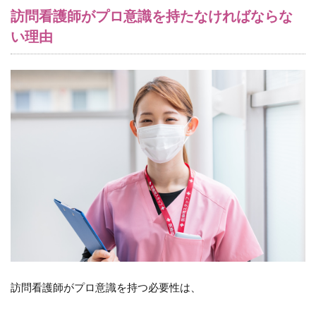
成
訪問看護師がプロ意識を持たなければならな
要
素
い理由
4.1
（１）
責任感
4.2
（２）
倫理観
4.3
（３）
専門知
識
4.4
（４）
成長意
欲
訪問看護師がプロ意識を持つ必要性は、
4.5
（５）