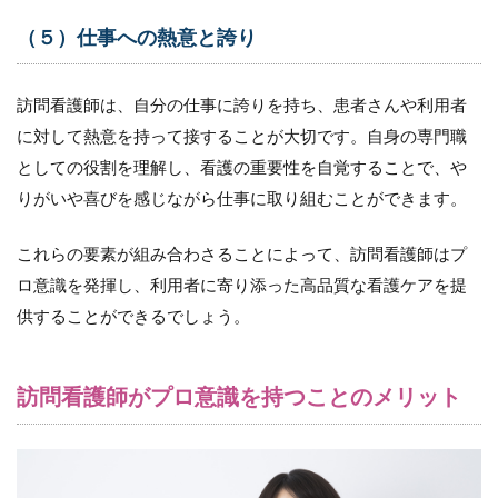
て仕
事に
（５）仕事への熱意と誇り
取り
組む
6.2
訪問看護師は、自分の仕事に誇りを持ち、患者さんや利用者
2.建
に対して熱意を持って接することが大切です。自身の専門職
設的
としての役割を理解し、看護の重要性を自覚することで、や
な質
問や
りがいや喜びを感じながら仕事に取り組むことができます。
提案
を行
これらの要素が組み合わさることによって、訪問看護師はプ
う習
慣が
ロ意識を発揮し、利用者に寄り添った高品質な看護ケアを提
ある
供することができるでしょう。
6.3
3.職
務の
訪問看護師がプロ意識を持つことのメリット
優先
順位
を意
識す
る