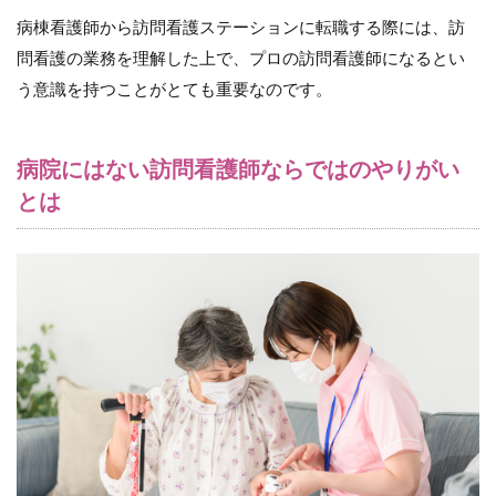
い
病棟看護師から訪問看護ステーションに転職する際には、訪
と
問看護の業務を理解した上で、プロの訪問看護師になるとい
は
う意識を持つことがとても重要なのです。
2.1
一対
一で
かか
病院にはない訪問看護師ならではのやりがい
わ
とは
り、
利用
者の
人
柄・
人生
に触
れら
れる
2.2
看護
を実
践し
て、