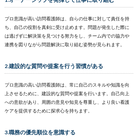
整備
する
7.4
プロ意識が高い訪問看護師は、自らの仕事に対して責任を持
資格
ち、自己の役割を真剣に受け止めます。問題が発生した際に
取得
や支
は逃げずに解決策を見つける努力をし、チーム内での協力や
援制
連携を図りながら問題解決に取り組む姿勢が見られます。
度を
設け
る
2.建設的な質問や提案を行う習慣がある
7.5
職種
や専
プロ意識の高い訪問看護師は、常に自己のスキルや知識を向
門性
上させるために、建設的な質問や提案を行います。自己向上
に合
わせ
への意欲があり、周囲の意見や知見を尊重し、より良い看護
た研
ケアを提供するために探求心を持ちます。
修の
実施
8
3.職務の優先順位を意識する
ま