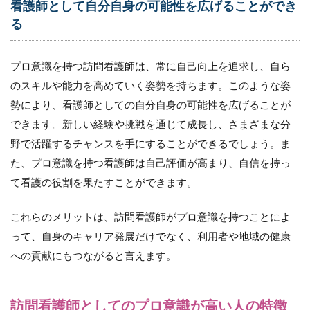
看護師として自分自身の可能性を広げることができ
者、
管理
る
者が
訪問
看護
プロ意識を持つ訪問看護師は、常に自己向上を追求し、自ら
師の
のスキルや能力を高めていく姿勢を持ちます。このような姿
プロ
意識
勢により、看護師としての自分自身の可能性を広げることが
を高
できます。新しい経験や挑戦を通じて成長し、さまざまな分
める
ため
野で活躍するチャンスを手にすることができるでしょう。ま
に必
た、プロ意識を持つ看護師は自己評価が高まり、自信を持っ
要な
方法
て看護の役割を果たすことができます。
とは
7.1
これらのメリットは、訪問看護師がプロ意識を持つことによ
社外
って、自身のキャリア発展だけでなく、利用者や地域の健康
への
への貢献にもつながると言えます。
発信
やア
ウト
プッ
訪問看護師としてのプロ意識が高い人の特徴
トの