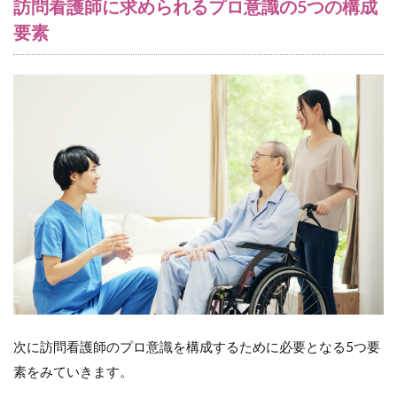
訪問看護師に求められるプロ意識の5つの構成
ト
要素
5.1
利用
者や
地
域、
スタ
ッフ
から
の信
頼性
が高
まる
5.2
自発
的に
スキ
ルア
ップ
次に訪問看護師のプロ意識を構成するために必要となる5つ要
に取
素をみていきます。
り組
むこ