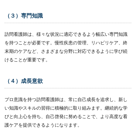
と
し
（３）専門知識
て
の
プ
ロ
訪問看護師は、様々な状況に適応できるよう幅広い専門知識
意
を持つことが必要です。慢性疾患の管理、リハビリケア、終
識
が
末期のケアなど、さまざまな分野に対応できるように学び続
高
けることが重要です。
い
人
の
特
（４）成長意欲
徴
6.1
プロ意識を持つ訪問看護師は、常に自己成長を追求し、新し
1.オ
い知識やスキルの習得に積極的に取り組みます。継続的な学
ーナ
ーシ
びと向上心を持ち、自己啓発に努めることで、より高度な看
ップ
護ケアを提供できるようになります。
を発
揮し