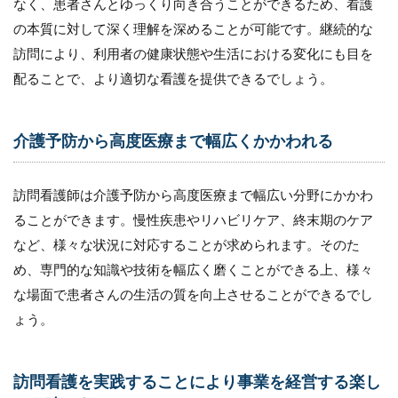
なく、患者さんとゆっくり向き合うことができるため、看護
きる
の本質に対して深く理解を深めることが可能です。継続的な
3
訪問により、利用者の健康状態や生活における変化にも目を
訪
問
配ることで、より適切な看護を提供できるでしょう。
看
護
師
介護予防から高度医療まで幅広くかかわれる
が
プ
ロ
意
訪問看護師は介護予防から高度医療まで幅広い分野にかかわ
識
ることができます。慢性疾患やリハビリケア、終末期のケア
を
持
など、様々な状況に対応することが求められます。そのた
た
め、専門的な知識や技術を幅広く磨くことができる上、様々
な
な場面で患者さんの生活の質を向上させることができるでし
け
れ
ょう。
ば
な
ら
な
訪問看護を実践することにより事業を経営する楽し
い