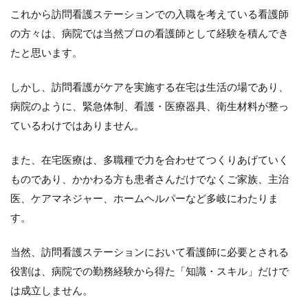
大
これから訪問看護ステーションでの入職を考えている看護師
切
さ
の方々は、病院では当然プロの看護師として経験を積んでき
たと思います。
2
病
院
しかし、訪問看護がケアを実施する在宅は生活の場であり、
に
病院のように、緊急体制、看護・医療器具、衛生材料が整っ
は
な
ているわけではありません。
い
訪
また、在宅医療は、多職種で力を合わせてつくりあげていく
問
看
ものであり、かかわる方も患者さんだけでなくご家族、主治
護
医、ケアマネジャー、ホームヘルパーなど多岐にわたりま
師
な
す。
ら
で
当然、訪問看護ステーションにおいて看護師に必要とされる
は
の
役割は、病院での勤務経験から得た「知識・スキル」だけで
や
は成立しません。
り
が