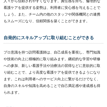
人々から信頼されやすくなります。責任感を持ち、倫理的な
囲の
人に
看護ケアを提供する姿勢は、利用者に安心感を与えることで
対し
しょう。また、チーム内の他のスタッフや関係機関との連携
て敬
意を
もスムーズになり、信頼関係を築くことができます。
払う
6.7
自発的にスキルアップに取り組むことができる
7.常
に新
しい
知見
プロ意識を持つ訪問看護師は、自己成長を重視し、専門知識
や情
や技術の向上に積極的に取り組みます。継続的な学習や研修
報を
キャ
への参加、新しい看護手法や治療法の習得などに意欲的に取
ッチ
り組むことで、より高度な看護ケアを提供できるようになり
アッ
プし
ます。これは利用者へのサービス向上に繋がるだけでなく、
続け
自身のスキルや知識を高めることで自己満足感や達成感も得
てい
られます。
る
7
経営