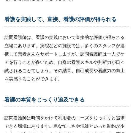
医療
まで
幅広
くか
看護を実践して、直接、看護の評価が得られる
かわ
れる
訪問看護師は、看護の実践において直接的な評価が得られる
2.5
立場にあります。病院などの施設では、多くのスタッフが連
訪問
看護
携して患者さんをサポートしますが、訪問看護師は一人でケ
を実
アを行うことが多いため、自身の看護スキルや判断力が日々
践す
るこ
試されることでしょう。その結果、自己成長や看護力の向上
とに
を実感することができます。
より
事業
を経
営す
看護の本質をじっくり追及できる
る楽
しさ
を味
訪問看護師は時間をかけて利用者のニーズをじっくりと追求
わう
こと
できる環境にあります。急な忙しさや混雑といった制約が少
もで