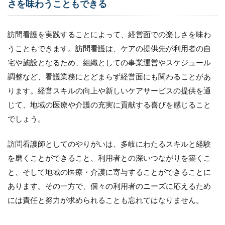
さを味わうこともできる
理
由
訪問看護を実践することによって、経営面での楽しさを味わ
4
訪
うこともできます。訪問看護は、ケアの提供先が利用者の自
問
宅や施設となるため、組織としての事業運営やスケジュール
看
護
調整など、看護業務にとどまらず経営面にも関わることがあ
師
ります。経営スキルの向上や新しいケアサービスの提供を通
に
求
じて、地域の医療や介護の充実に貢献する喜びを感じること
め
でしょう。
ら
れ
る
訪問看護師としてのやりがいは、多岐にわたるスキルと経験
プ
を磨くことができること、利用者との深いつながりを築くこ
ロ
意
と、そして地域の医療・介護に寄与することができることに
識
あります。その一方で、個々の利用者のニーズに応えるため
の5
つ
には責任と努力が求められることも忘れてはなりません。
の
構