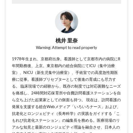
桃井 里奈
Warning: Attempt to read property
1978年生まれ、京都府出身。看護師として京都市内の病院に8
年間勤務後、上京。東京都内の総合病院にてICU（集中治療
室）、NICU（新生児集中治療室）、手術室での高度急性期医
療に従事。看護師プリセプターとして後進の育成にも尽力す
る。 臨床現場での経験から、既存の制度では対応困難なニーズ
を痛感し、24時間対応保育所や自費訪問看護ステーションを自
ら立ち上げた起業家としての側面も持つ。 現在は、訪問看護の
発展を支援する総合Webメディア「いろいろナース」および、
抗老化とロンジェビティ（長寿科学）の実践をガイドする「こ
もれび抗老化ステーション」の編集長を務める。医療現場のリ
アルな知見と最新のロンジェビティ理論を融合させ、日本人の