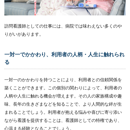
直
接、
看護
の評
訪問看護師としての仕事には、病院では味わえない多くのや
価が
得ら
りがいがあります。
れる
2.3
一対一でかかわり、利用者の人柄・人生に触れられ
看護
の本
る
質を
じっ
くり
一対一のかかわりを持つことにより、利用者との信頼関係を
追及
築くことができます。この個別の関わりによって、利用者の
でき
る
人柄や人生に触れる機会が増えます。その人の家族構成や趣
2.4
味、長年の生きざまなどを知ることで、より人間的な絆が生
介護
まれることでしょう。利用者が抱える悩みや喜びに寄り添い
予防
ながら看護を提供することは、看護師としての特権であり、
から
高度
心温まる経験となることでしょう。