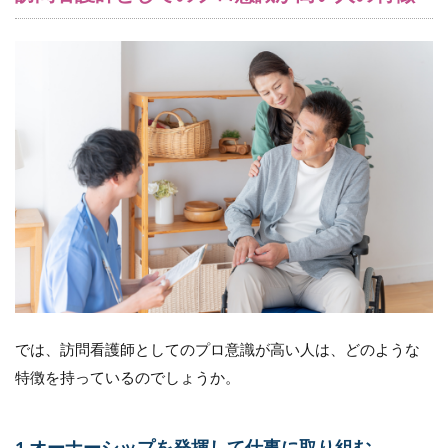
機会
を設
ける
7.2
社内
にお
ける
人材
の定
義や
ロー
ルモ
デル
を提
示す
る
では、訪問看護師としてのプロ意識が高い人は、どのような
7.3
自己
特徴を持っているのでしょうか。
啓発
の支
援を
1.オーナーシップを発揮して仕事に取り組む