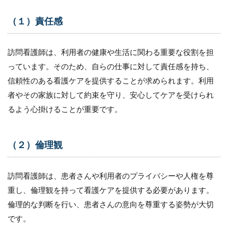
とが
でき
（１）責任感
る
5.3
訪問看護師は、利用者の健康や生活に関わる重要な役割を担
看護
師と
っています。そのため、自らの仕事に対して責任感を持ち、
して
信頼性のある看護ケアを提供することが求められます。利用
自分
自身
者やその家族に対して約束を守り、安心してケアを受けられ
の可
るよう心掛けることが重要です。
能性
を広
げる
こと
（２）倫理観
がで
きる
訪問看護師は、患者さんや利用者のプライバシーや人権を尊
6
訪
重し、倫理観を持って看護ケアを提供する必要があります。
問
倫理的な判断を行い、患者さんの意向を尊重する姿勢が大切
看
護
です。
師