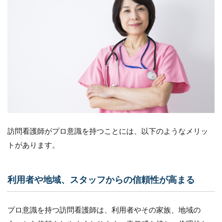
6.4
4.自
身の
目標
や役
割に
コミ
ット
する
6.5
5.ス
テー
訪問看護師がプロ意識を持つことには、以下のようなメリッ
ショ
ンの
トがあります。
顔と
して
の自
利用者や地域、スタッフからの信頼性が高まる
覚を
持つ
6.6
プロ意識を持つ訪問看護師は、利用者やその家族、地域の
6.周