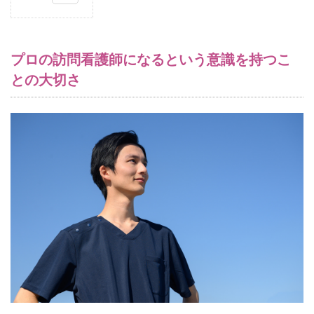
1
プ
ロ
の
プロの訪問看護師になるという意識を持つこ
訪
との大切さ
問
看
護
師
に
な
る
と
い
う
意
識
を
持
つ
こ
と
の