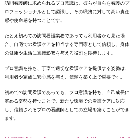
仕事へ
訪問看護師に求められるプロ意識は、彼らが自らを看護のプ
の熱意
ロフェッショナルとして認識し、その職務に対して高い責任
と誇り
感や使命感を持つことです。
5
訪
問
たとえ初めての訪問看護業務であっても利用者から見た場
看
合、自宅での看護ケアを担当する専門家として信頼し、身体
護
師
の健康や生活に直接影響を与える役割を期待します。
が
プ
プロ意識を持ち、丁寧で適切な看護ケアを提供する姿勢は、
ロ
意
利用者や家族に安心感を与え、信頼を築く上で重要です。
識
を
初めての訪問看護であっても、プロ意識を持ち、自己成長に
持
つ
努める姿勢を持つことで、新たな環境での看護ケアに対応
こ
し、信頼されるプロの看護師としての立場を築くことができ
と
の
ます。
メ
リ
ッ