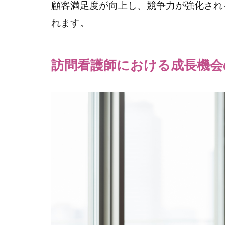
2.2
顧客満足度が向上し、競争力が強化され
（２）
れます。
これま
でより
レベル
訪問看護師における成長機会
の高い
業務を
担当す
る
2.3
（３）
経験の
ない業
務を行
うため
の研修
2.4