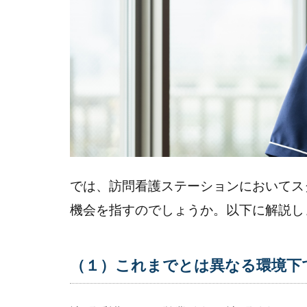
（４）
OJTや
研修で
の学び
を業務
で実践
する
3
な
ぜ、
では、訪問看護ステーションにおいてス
訪問
機会を指すのでしょうか。以下に解説し
看護
ステ
ーシ
（１）これまでとは異なる環境下
ョン
にと
って