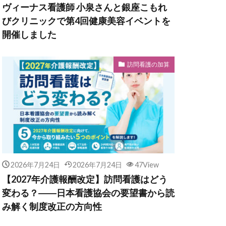
ヴィーナス看護師 小泉さんと銀座こもれ
びクリニックで第4回健康美容イベントを
開催しました
訪問看護の加算
2026年7月24日
2026年7月24日
47View
【2027年介護報酬改定】訪問看護はどう
変わる？――日本看護協会の要望書から読
み解く制度改正の方向性