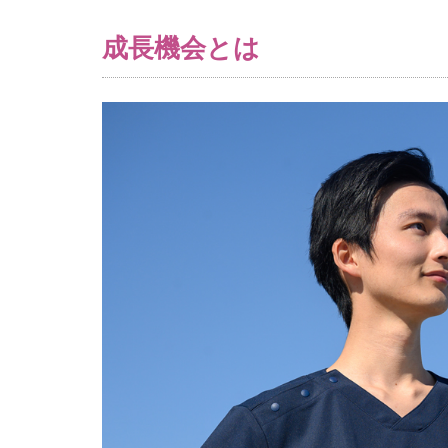
成
長
成長機会とは
機
会
と
は
2
訪
問
看
護
師
に
お
け
る
成
長