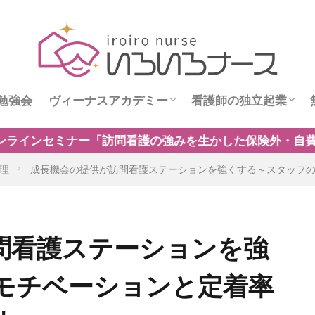
勉強会
ヴィーナスアカデミー
看護師の独立起業
ス
ヴィーナスニュース
看護師独立インタビ
強みを生かした保険外・自費サービスの新規事業のつくり
理
成長機会の提供が訪問看護ステーションを強くする～スタッフ
問看護ステーションを強
モチベーションと定着率