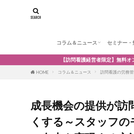
コラム＆ニュース
セミナー・
訪問看護のケア内容
訪問看護の管理者の役割
訪問看護のリスク管理
訪問看護の加算
訪問看護とナーシングホーム
訪問看護の自費・保険外サービ
訪問看護師のウェルビーング
小児の訪問看護
精神科訪問看護
訪問看護の法律
訪問看護師のマネジメント
訪問看護経営者限定】無料オンラインセミナー「訪問看護の
コラム＆ニュース
訪問看護の労務管
HOME
成長機会の提供が訪
くする～スタッフの