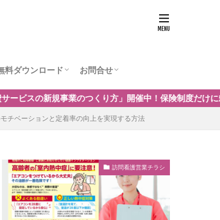
無料ダウンロード
お問合せ
ュー
営業チラシテンプレート
訪問看護お役立ち資料
訪問看護の商圏調査
運営会社
方」開催中！保険制度だけに頼らない自費・保険外サービ
のモチベーションと定着率の向上を実現する方法
訪問看護営業チラシ