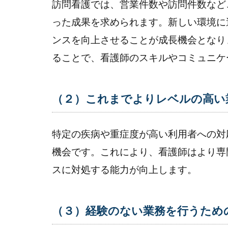
訪問看護では、営業件数や訪問件数など
スタ
った成果を求められます。新しい環境に
ッフ
への
ンスを向上させることが成長機会となり
成長
ることで、看護師のスキルやコミュニケ
機会
の提
供が
（２）これまでよりレベルの高い
必要
なの
か
特定の疾病や重症度が高い利用者への対
3.1
機会です。これにより、看護師はより専
（１）
スに対処する能力が向上します。
スキル
アップ
3.2
（３）経験のない業務を行うため
（２）