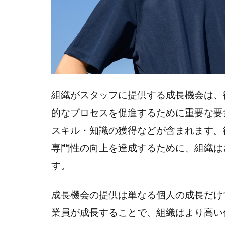
機
会
の
具
体
例
組織がスタッフに提供する成長機会は、
2.1
（１）
的なプロセスを促進するために重要な要
これま
スキル・知識の獲得などが含まれます。
でとは
異なる
専門性の向上を達成するために、組織は
環境下
す。
でのパ
フォー
成長機会の提供は単なる個人の成長だけ
マンス
向上
業員が成長することで、組織はより高い