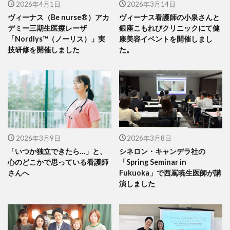
2026年4月1日
2026年3月14日
ヴィーナス（Be nurse®）アカ
ヴィーナス看護師の小泉さんと
デミー三期生医療レーザ
銀座こもれびクリニックにて健
「Nordlys™（ノーリス）」実
康美容イベントを開催しまし
技研修を開催しました
た。
2026年3月9日
2026年3月8日
「いつか独立できたら…」と、
シネロン・キャンデラ社の
心のどこかで思っている看護師
「Spring Seminar in
さんへ
Fukuoka」で西嶌暁生医師が講
演しました