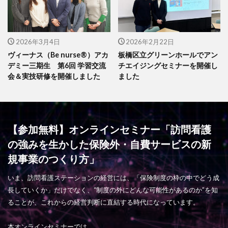
2026年3月4日
2026年2月22日
ヴィーナス（Be nurse®）アカ
板橋区立グリーンホールでアン
デミー三期生 第6回 学習交流
チエイジングセミナーを開催し
会＆実技研修を開催しました
ました
【参加無料】オンラインセミナー「訪問看護
の強みを生かした保険外・自費サービスの新
規事業のつくり方」
いま、訪問看護ステーションの経営には、「保険制度の枠の中でどう成
長していくか」だけでなく、“制度の外にどんな可能性があるのか”を知
ることが、これからの経営判断に直結する時代になっています。
本オンラインセミナーでは、