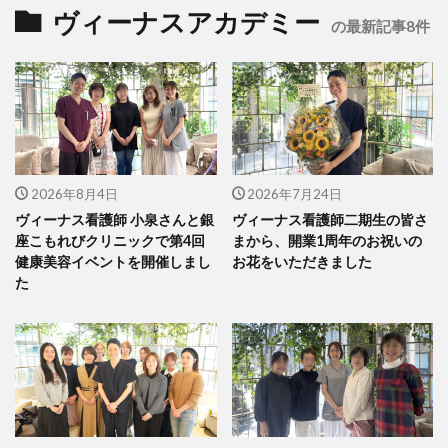
ヴィーナスアカデミー
の最新記事8件
2026年8月4日
2026年7月24日
ヴィーナス看護師 小泉さんと銀
ヴィーナス看護師二期生の皆さ
座こもれびクリニックで第4回
まから、開業1周年のお祝いの
健康美容イベントを開催しまし
お花をいただきました
た