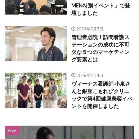
MEN特別イベント」で登
壇しました
2023年7月7日
管理者必読！訪問看護ス
テーションの成功に不可
欠な５つのマーケティン
グ要素とは
2026年8月4日
ヴィーナス看護師 小泉さ
んと銀座こもれびクリニ
ックで第4回健康美容イベ
ントを開催しました
Prev