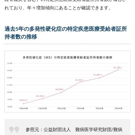
討
れており、年々増加傾向にあることが確認できます。
8.2
（２）
急性増
過去5年の多発性硬化症の特定疾患医療受給者証所
悪の早
持者数の推移
期発見
9
訪
問
看
護
導
入
時
に
お
け
る
留
意
参照元：公益財団法人 難病医学研究財団/難病
ポ