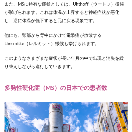
また、MSに特有な症状としては、Uhthoff（ウートフ）徴候
事) の
介助
が挙げられます。これは体温が上昇すると神経症状が悪化
7.6
し、逆に体温が低下すると元に戻る現象です。
（６）
住まい
他にも、頸部から背中にかけて電撃痛が放散する
7.7
Lhermitte（レルミット）徴候も挙げられます。
（７）
就労支
このようなさまざまな症状が長い年月の中で出現と消失を繰
援 相
談支援
り替えしながら進行していきます。
8
在
宅療養
多発性硬化症（MS）の日本での患者数
におけ
る多発
性硬化
症
（MS）
の特徴
8.1
（１）