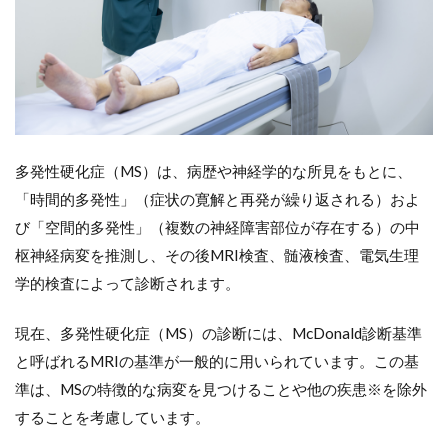
理解の
確認
10
訪問
看護
師に
求め
られ
多発性硬化症（MS）は、病歴や神経学的な所見をもとに、
る利
用者
「時間的多発性」（症状の寛解と再発が繰り返される）およ
への
び「空間的多発性」（複数の神経障害部位が存在する）の中
視点
枢神経病変を推測し、その後MRI検査、髄液検査、電気生理
10.1
学的検査によって診断されます。
（１）
残存機
能を活
現在、多発性硬化症（MS）の診断には、McDonald診断基準
かす視
点
と呼ばれるMRIの基準が一般的に用いられています。この基
準は、MSの特徴的な病変を見つけることや他の疾患※を除外
10.2
（２）
することを考慮しています。
症状の