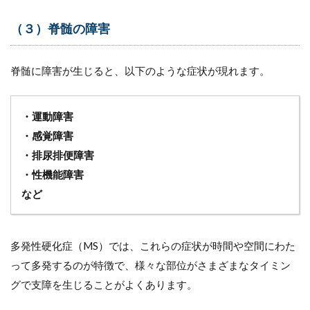
（３）
日常生
（３）脊髄の障害
活の移
動・移
乗を支
脊髄に障害が生じると、以下のような症状が現れます。
援する
補装
具, 福
祉用具
・運動障害
貸与と
・感覚障害
7.4
・排尿排便障害
（４）
・性機能障害
住宅改
修
など
7.5
（５）
日常生
多発性硬化症（MS）では、これらの症状が時間や空間にわた
活動作
って多発するのが特徴で、様々な部位がさまざまなタイミン
(入
浴、行
グで支障を生じることがよくあります。
為,整
容, 食