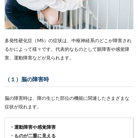
ス療
法）
6.1.2
血液浄
化療法
多発性硬化症（MS）の症状は、中枢神経系のどこが障害され
6.2
るかによって様々です。代表的なものとして眼障害や感覚障
（２）
慢性
害、運動障害などが見られます。
(進行)
期にお
ける再
発進行
（１）脳の障害時
防止の
治療
脳の障害時は、障の生じた部位の機能に関連したさまざまな
6.3
症状が現れます。
（３）
対症療
法
・運動障害や感覚障害
6.4
・ものが二重に見える
（４）