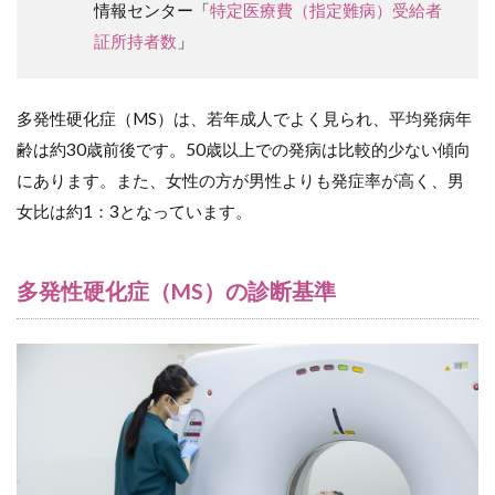
イ
情報センター「
特定医療費（指定難病）受給者
ン
証所持者数
」
ト
9.1
（１）
多発性硬化症（MS）は、若年成人でよく見られ、平均発病年
利用者
の日常
齢は約30歳前後です。50歳以上での発病は比較的少ない傾向
生活と
にあります。また、女性の方が男性よりも発症率が高く、男
不安の
確認
女比は約1：3となっています。
9.2
（２）
多発性硬化症（MS）の診断基準
再発や
進行の
予防行
動の取
り入れ
9.3
（３）
医師の
説明と