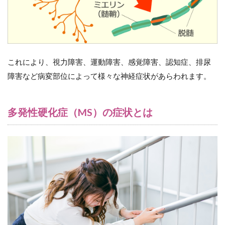
6
多
発性硬
化症
（MS）
の治療
方法
これにより、視力障害、運動障害、感覚障害、認知症、排尿
障害など病変部位によって様々な神経症状があらわれます。
6.1
（１）
急性
（増
多発性硬化症（MS）の症状とは
悪)期
の治療
6.1.1
副腎皮
質ホル
モン大
量点滴
静注療
法（ス
テロイ
ドパル