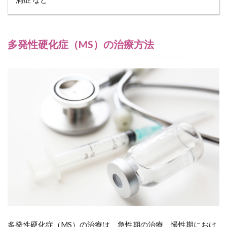
11.1
（１）
疾患の
類型と
多発性硬化症（MS）の治療方法
経過の
予測
11.2
（２）
ケアチ
ーム体
制の構
築
11.3
（３）
薬剤管
理の確
実性と
副作用
への注
意
多発性硬化症（MS）の治療は、急性期の治療、慢性期におけ