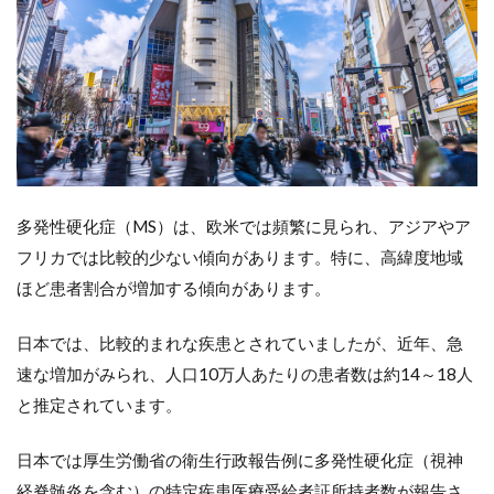
慢性期
におけ
る在宅
療養支
援
8.1.1
多職種
アプロ
ーチ
多発性硬化症（MS）は、欧米では頻繁に見られ、アジアやア
8.1.2
フリカでは比較的少ない傾向があります。特に、高緯度地域
生活援
助
ほど患者割合が増加する傾向があります。
8.1.3
日本では、比較的まれな疾患とされていましたが、近年、急
心理面
への配
速な増加がみられ、人口10万人あたりの患者数は約14～18人
慮
と推定されています。
8.1.4
レスパ
日本では厚生労働省の衛生行政報告例に多発性硬化症（視神
イト入
経脊髄炎を含む）の特定疾患医療受給者証所持者数が報告さ
院の検