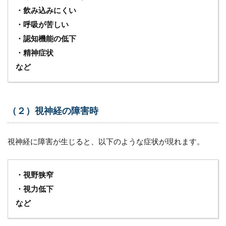
リハビ
・飲み込みにくい
リテー
・呼吸が苦しい
ション
・認知機能の低下
7
多
・精神症状
発性硬
化症
など
（MS）
に関連
する社
会資
（２）視神経の障害時
源・制
度
7.1
視神経に障害が生じると、以下のような症状が現れます。
（１）
医療
7.2
・視野狭窄
（２）
・視力低下
機能訓
など
練
7.3