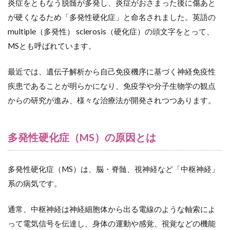
の障害
炎症をともなう脱髄が多発し、炎症がおさまった後に傷あと
時
が硬くなるため「多発性硬化症」と命名されました。英語の
3.3
multiple（多発性） sclerosis（硬化症）の頭文字をとって、
（３）
MSとも呼ばれています。
脊髄の
障害
最近では、遺伝子解析から自己免疫機序に基づく神経免疫性
4
多
疾患であることが明らかになり、免疫学や分子生物学の観点
発性硬
化症
からの研究が進み、様々な治療法が開発されつつあります。
（MS）
の日本
での患
多発性硬化症（MS）の原因とは
者数
4.1
過去5
多発性硬化症（MS）は、脳・脊髄、視神経など「中枢神経」
年の
系の病気です。
多発
性硬
化症
通常、中枢神経は神経細胞体から出る電線のような軸索によ
の特
って電気信号を伝達し、身体の運動や感覚、視覚などの機能
定疾