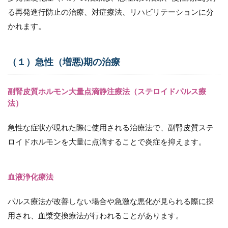
11.4
る再発進行防止の治療、対症療法、リハビリテーションに分
（４）
治療方
かれます。
法の理
解と不
安軽減
（１）急性（増悪)期の治療
11.5
（５）
安定し
副腎皮質ホルモン大量点滴静注療法（ステロイドパルス療
た状態
法）
の維持
11.6
急性な症状が現れた際に使用される治療法で、副腎皮質ステ
（６）
ロイドホルモンを大量に点滴することで炎症を抑えます。
家族や
支援者
への理
血液浄化療法
解促進
12
パルス療法が改善しない場合や急激な悪化が見られる際に採
まと
め
用され、血漿交換療法が行われることがあります。