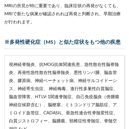
多様性
MRIの所見が特に重要であり、臨床症状の再発がなくても、
と不安
への理
MRIで新たな病巣が確認されれば再発と判断され、早期治療
解
が行われます。
10.3
（３）
若年発
※多発性硬化症（MS）と似た症状をもつ他の疾患
症とラ
イフス
テージ
の課題
視神経脊髄炎、抗MOG抗体関連疾患、急性散在性脳脊髄
への理
解
炎、再発性急性散在性脳脊髄炎、悪性リンパ腫、脳血管
炎、膠原病、神経ベーチェット病、神経サルコイドーシ
11
多発性
ス、神経寄生虫症、 神経梅毒、進行性多巣性白質脳症、
硬化症
脳血管障害、HTLV-1関連脊髄症、自己免疫脳炎（傍腫瘍
（MS）
の利用
神経症候群含む）、脳梗塞、ミトコンドリア脳筋症、ア
者への
ミロイド血管症、CADASIL、亜急性連合性脊髄変性症、
支援の
白質ジストロフィー、脳腫瘍、頸椎症性脊髄症、脊髄空
ポイン
ト
洞症 など