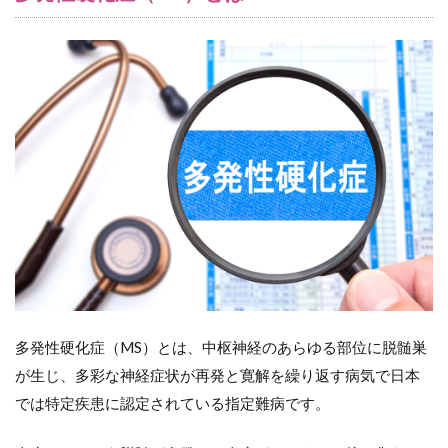
とは
2
多
発性硬
化症
（MS）
の原因
とは
3
多
発性硬
化症
（MS）
の症状
とは
3.1
（１）
脳の障
多発性硬化症（MS）とは、中枢神経のあらゆる部位に脱髄巣
害時
が生じ、多彩な神経症状が再発と寛解を繰り返す病気で日本
3.2
では特定疾患に認定されている指定難病です。
（２）
視神経