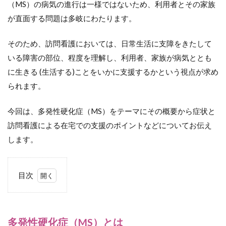
（MS）の病気の進行は一様ではないため、利用者とその家族
が直面する問題は多岐にわたります。
そのため、訪問看護においては、日常生活に支障をきたして
いる障害の部位、程度を理解し、利用者、家族が病気ととも
に生きる (生活する)ことをいかに支援するかという視点が求め
られます。
今回は、多発性硬化症（MS）をテーマにその概要から症状と
訪問看護による在宅での支援のポイントなどについてお伝え
します。
目次
1
多
発性硬
化症
（MS）
多発性硬化症（MS）とは