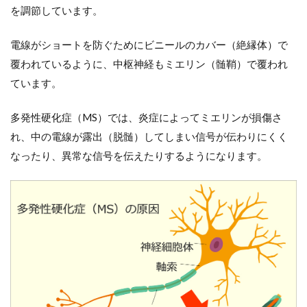
患医
を調節しています。
療受
給者
証所
電線がショートを防ぐためにビニールのカバー（絶縁体）で
持者
覆われているように、中枢神経もミエリン（髄鞘）で覆われ
数の
推移
ています。
5
多
多発性硬化症（MS）では、炎症によってミエリンが損傷さ
発性硬
化症
れ、中の電線が露出（脱髄）してしまい信号が伝わりにくく
（MS）
なったり、異常な信号を伝えたりするようになります。
の診断
基準
5.1
※多発
性硬化
症
（MS）
と似た
症状を
もつ他
の疾患