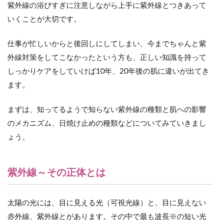
2.2
紫外線の浴びすぎに注意しながら上手に紫外線とつきあって
（１）シ
いくことが大切です。
ワ・たる
みの原因
になる
仕事が忙しいからと後回しにしてしまい、今までちゃんと紫
「UVA」
外線対策をしてこなかったという方も、正しい知識を持って
2.3
しっかりケアをしていけば10年、20年後の肌に違いが出てき
（２）シ
ます。
ミ・そば
かすの原
因になる
まずは、知ってるようで知らない紫外線の種類と肌への影響
「UVB」
のメカニズム、日焼け止めの種類などについてみていきまし
2.4
ょう。
図
解：
皮膚
紫外線～その正体とは
の構
造と
紫外
線が
太陽の光には、目に見える光（可視光線）と、目に見えない
肌に
赤外線、紫外線とがあります。その中で最も波長※の短い光
与え