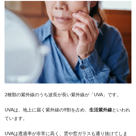
違い
5
日
焼
け
止
め
を
選
ぶ
基
準
～
SPF
と
PA
2種類の紫外線のうち波長が長い紫外線が「UVA」です。
と
は
UVAは、地上に届く紫外線の9割を占め、
生活紫外線
といわれ
5.1
ています。
（１）
UV−Bに
UVAは透過率が非常に高く、雲や窓ガラスも通り抜けてしま
よる炎