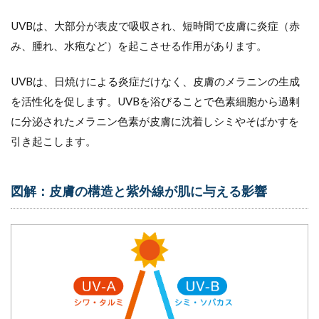
け止
めは
UVBは、大部分が表皮で吸収され、短時間で皮膚に炎症（赤
石鹸
で落
み、腫れ、水疱など）を起こさせる作用があります。
とせ
るも
UVBは、日焼けによる炎症だけなく、皮膚のメラニンの生成
のを
選択
を活性化を促します。UVBを浴びることで色素細胞から過剰
11
に分泌されたメラニン色素が皮膚に沈着しシミやそばかすを
イン
引き起こします。
ナー
ケア
も忘
図解：皮膚の構造と紫外線が肌に与える影響
れず
に。
高価
な飲
む日
焼け
止め
は必
要な
い。