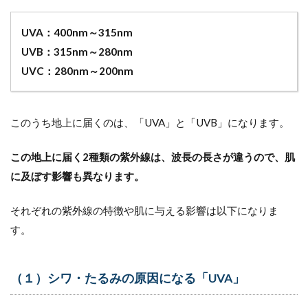
4.1
（１）
UVA：400nm～315nm
紫外線
UVB：315nm～280nm
吸収剤
（ケミ
UVC：280nm～200nm
カル）
4.2
（２）
このうち地上に届くのは、「UVA」と「UVB」になります。
紫外線
散乱剤
この地上に届く2種類の紫外線は、波長の長さが違うので、肌
（ノン
ケミカ
に及ぼす影響も異なります。
ル）
4.3
それぞれの紫外線の特徴や肌に与える影響は以下になりま
紫外
す。
線散
乱剤
と紫
外線
（１）シワ・たるみの原因になる「UVA」
吸収
剤の