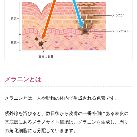
12
効率
的か
つ正
しい
紫外
線対
策を
12.1
＜訪問
看護師
のため
メラニンとは
の紫外
線対策
のポイ
メラニンとは、人や動物の体内で生成される色素です。
ント＞
13
紫外線を浴びると、数日後から皮膚の一番外側にある表皮の
まと
基底層にあるメラノサイト細胞は、メラニンを生成し、周り
め
の角化細胞にも分配していきます。