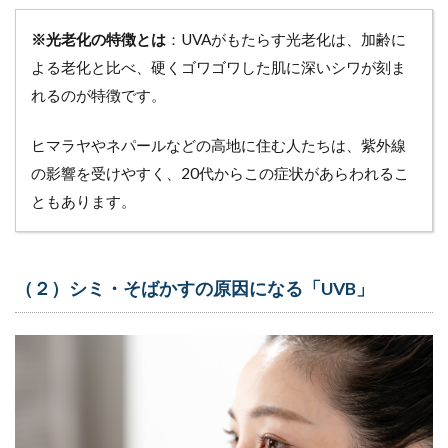
身に
つけ
※光老化の特徴とは
：UVAがもたらす光老化は、加齢に
る
よる老化と比べ、硬くゴワゴワした肌に深いシワが刻ま
7
れるのが特徴です。
西
嶌
ヒマラヤやネパールなどの高地に住む人たちは、紫外線
先
生
の影響を受けやすく、20代からこの症状があらわれるこ
の
ともあります。
ア
ド
バ
イ
ス
（２）シミ・そばかすの原因になる「UVB」
8
移動
時間
の多
い訪
問看
護師
にと