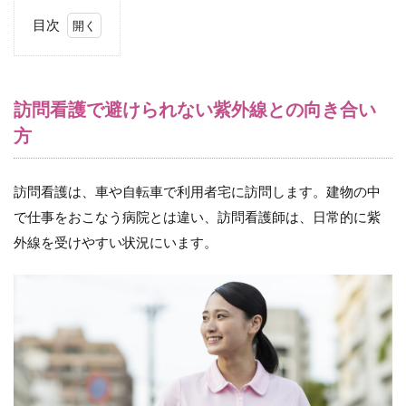
目次
1
訪
問
看
訪問看護で避けられない紫外線との向き合い
護
方
で
避
け
ら
訪問看護は、車や自転車で利用者宅に訪問します。建物の中
れ
で仕事をおこなう病院とは違い、訪問看護師は、日常的に紫
な
い
外線を受けやすい状況にいます。
紫
外
線
と
の
向
き
合
い