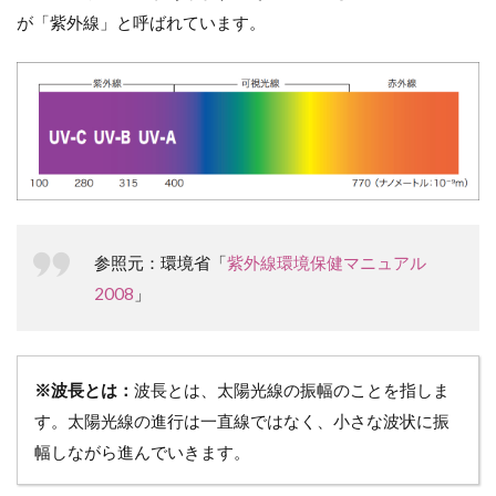
る影
が「紫外線」と呼ばれています。
響
3
メ
ラ
ニ
ン
と
は
3.1
参照元：環境省「
紫外線環境保健マニュアル
正常
な肌
2008
」
とシ
ミの
ある
肌を
比較
※波長とは：
波長とは、太陽光線の振幅のことを指しま
した
す。太陽光線の進行は一直線ではなく、小さな波状に振
肌の
幅しながら進んでいきます。
断面
図