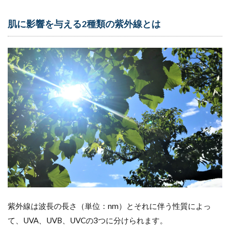
4
日
肌に影響を与える2種類の紫外線とは
焼
け
止
め
の
種
類
～
ケ
ミ
カ
ル
と
ノ
ン
ケ
ミ
カ
ル
紫外線は波長の長さ（単位：nm）とそれに伴う性質によっ
と
て、UVA、UVB、UVCの3つに分けられます。
は