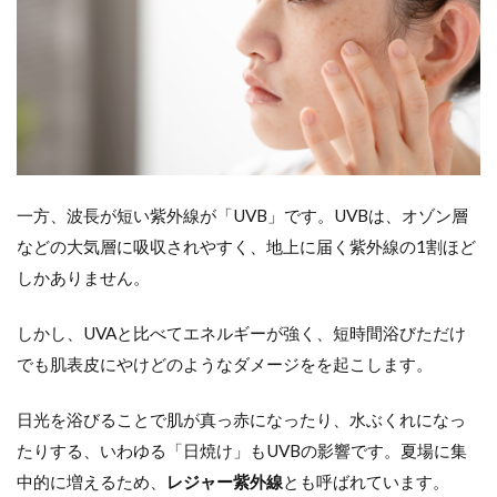
っ
て、
紫外
線対
策は
必須
9
日焼
け止
一方、波長が短い紫外線が「UVB」です。UVBは、オゾン層
めは
などの大気層に吸収されやすく、地上に届く紫外線の1割ほど
あく
まで
しかありません。
補助
的な
しかし、UVAと比べてエネルギーが強く、短時間浴びただけ
役
割。
でも肌表皮にやけどのようなダメージをを起こします。
基本
は遮
光
日光を浴びることで肌が真っ赤になったり、水ぶくれになっ
たりする、いわゆる「日焼け」もUVBの影響です。夏場に集
10
日焼
中的に増えるため、
レジャー紫外線
とも呼ばれています。