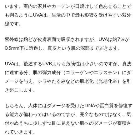
症を遅
います。室内の家具やカーテンが日焼けして色あせることで
らせる
も判るようにUVAは、生活の中で最も影響を受けやすい紫外
「SPF」
線です。
5.2
（２）
UVAの
紫外線は殆どが皮膚表面で吸収されますが、UVAは約7％が
防止効
0.5mm下に透過し、真皮という肌の深部まで届きます。
果を示
す
「PA」
UVAは、後述するUVBよりも危険性は小さいのですが、真皮
に達する分、肌の弾力成分（コラーゲンやエラスチン）にダ
6
看護
メージを与え、シワやたるみなどの肌老化（光老化※）を引
師だ
き起こします。
から
こ
そ、
もちろん、人体にはダメージを受けたDNAや蛋白質を修復す
化粧
る能力が備わってはいるのですが、完全なものではなく、気
品と
肌の
付かぬうちに少しずつ目に見えない肌へのダメージが蓄積さ
正し
れていきます。
い知
識を