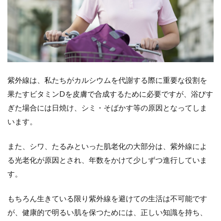
方
2
紫
外
線
～
そ
の
紫外線は、私たちがカルシウムを代謝する際に重要な役割を
正
果たすビタミンDを皮膚で合成するために必要ですが、浴びす
体
と
ぎた場合には日焼け、シミ・そばかす等の原因となってしま
は
います。
2.1
肌に
また、シワ、たるみといった肌老化の大部分は、紫外線によ
影響
る光老化が原因とされ、年数をかけて少しずつ進行していま
を与
える2
す。
種類
の紫
もちろん生きている限り紫外線を避けての生活は不可能です
外線
とは
が、健康的で明るい肌を保つためには、正しい知識を持ち、