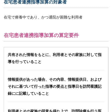
在宅患者連携指導加算の対象者
患
者
連
在宅で療養中であり、かつ通院が困難な利用者
携
指
導
加
在宅患者連携指導加算の算定要件
算
の
留
意
共有された情報をもとに、利用者とその家族に対して指
点
導を行っていること
5
在
宅
情報提供があった場合、その内容、情報提供日、および
患
者
それに基づいて行った指導の要点と指導日を訪問看護記
緊
録にに記載していること
急
時
等
カ
利用者とその家族の同意を得た上で、訪問診療を行う医