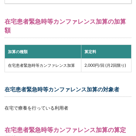
オ通
話が
可能
在宅患者緊急時等カンファレンス加算の加算
な機
器を
額
用い
る場
合
加算の種類
算定料
10.1
ビデオ
在宅患者緊急時等カンファレンス加算
2,000円/回 (月2回限り)
通話に
関する
厚生労
働省の
在宅患者緊急時等カンファレンス加算の対象者
Q&A
10.1.1
Q:
在宅で療養を行っている利用者
10.1.2
A:
在宅患者緊急時等カンファレンス加算の算定
11