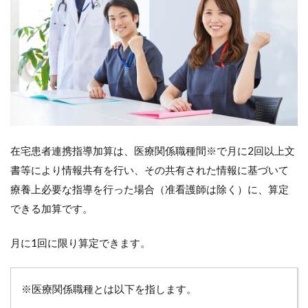
と
は?
2
在
宅
患
者
連
携
指
導
在宅患者連携指導加算は、医療関係職種間※で月に2回以上文
加
書等により情報共有を行い、その共有された情報に基づいて
算
の
療養上必要な指導を行った場合（准看護師は除く）に、算定
加
できる加算です。
算
額
月に1回に限り算定できます。
2.1
在宅
患者
※医療関係職種とは以下を指します。
連携
指導