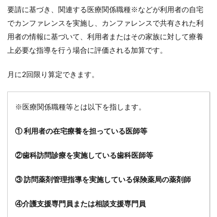
8
要請に基づき、関連する医療関係職種※などが利用者の自宅
在
でカンファレンスを実施し、カンファレンスで共有された利
宅
用者の情報に基づいて、利用者またはその家族に対して療養
患
者
上必要な指導を行う場合に評価される加算です。
緊
急
月に2回限り算定できます。
時
等
カ
ン
※医療関係職種等とは以下を指します。
フ
ァ
レ
① 利用者の在宅療養を担っている医師等
ン
ス
②歯科訪問診療を実施している歯科医師等
加
算
の
③ 訪問薬剤管理指導を実施している保険薬局の薬剤師
算
定
要
④介護支援専門員または相談支援専門員
件