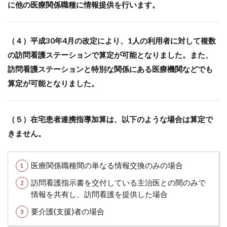
に他の医療関係職種に情報提供を行います。
レ
ン
ス
加
（４）平成30年4月の改定により、1人の利用者に対して複数
算
の
の訪問看護ステーションで算定が可能となりました。また、
算
訪問看護ステーションと特別な関係にある医療機関などでも
定
の
算定が可能となりました。
流
れ
7
（５）在宅患者連携指導加算は、以下のような場合は算定で
在
きません。
宅
患
者
医療関係職種間の単なる情報交換のみの場合
緊
急
訪問看護指示書を交付している主治医との間のみで
時
情報を共有し、訪問看護を提供した場合
等
カ
要介護(支援)者の場合
ン
フ