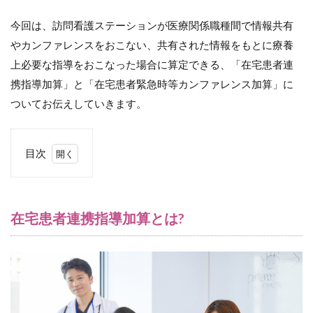
今回は、訪問看護ステーションが医療関係職種間で情報共有
やカンファレンスをおこない、共有された情報をもとに療養
上必要な指導をおこなった場合に算定できる、「在宅患者連
携指導加算」と「在宅患者緊急時等カンファレンス加算」に
ついてお伝えしていきます。
目次
1
在
宅
患
在宅患者連携指導加算とは?
者
連
携
指
導
加
算