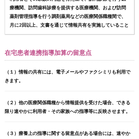
ン
フ
療機関、訪問歯科診療を提供する医療機関、および訪問
ァ
薬剤管理指導を行う調剤薬局などの医療関係職種間で、
レ
月に2回以上、文書を通じて情報共有を実施していること
ン
ス
加
算
と
在宅患者連携指導加算の留意点
は
6
在
（１）情報の共有には、電子メールやファクシミリも利用で
宅
きます。
患
者
緊
急
（２）他の医療関係職種から情報提供を受けた場合、できる
時
限り速やかに利用者・その家族への指導等に反映させます。
等
カ
ン
フ
（３）療養上の指導に関する留意点がある場合には、速やか
ァ