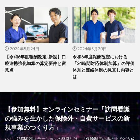
2024年5月24日
2024年5月20日
【令和6年度報酬改定-新設】口
令和6年度報酬改定における
腔連携強化加算の算定要件と留
「24時間対応体制加算」の評価
意点
体系と連絡体制の見直し内容と
は
【参加無料】オンラインセミナー「訪問看護
の強みを生かした保険外・自費サービスの新
規事業のつくり方」
いま、訪問看護ステーションの経営には、「保険制度の枠の中でどう成