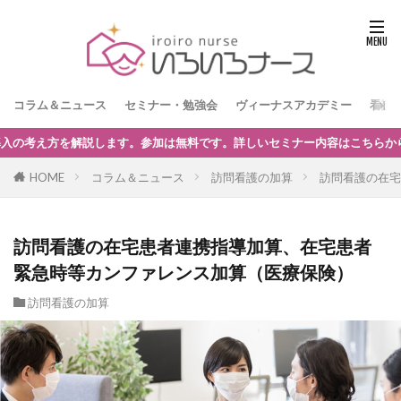
コラム＆ニュース
セミナー・勉強会
ヴィーナスアカデミー
看護
ー内容はこちらからどうぞ。
HOME
コラム＆ニュース
訪問看護の加算
訪問看護の在宅
訪問看護の在宅患者連携指導加算、在宅患者
緊急時等カンファレンス加算（医療保険）
訪問看護の加算