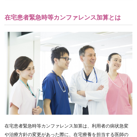
ァ
レ
在宅患者緊急時等カンファレンス加算とは
ン
ス
加
算
の
加
算
額
7.1
在宅
患者
緊急
時等
カン
ファ
レン
ス加
算の
在宅患者緊急時等カンファレンス加算は、利用者の病状急変
対象
者
や治療方針の変更があった際に、在宅療養を担当する医師の