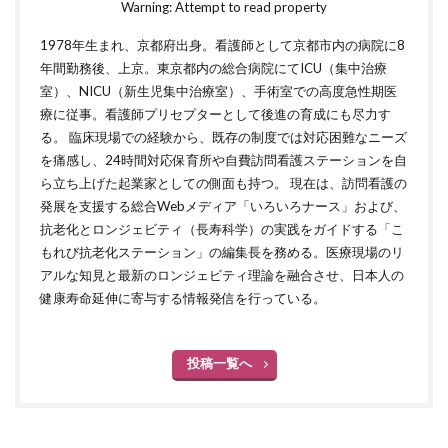
Warning: Attempt to read property
1978年生まれ、京都府出身。看護師として京都市内の病院に8
年間勤務後、上京。東京都内の総合病院にてICU（集中治療
室）、NICU（新生児集中治療室）、手術室での高度急性期医
療に従事。看護師プリセプターとして後進の育成にも尽力す
る。 臨床現場での経験から、既存の制度では対応困難なニーズ
を痛感し、24時間対応保育所や自費訪問看護ステーションを自
ら立ち上げた起業家としての側面も持つ。 現在は、訪問看護の
発展を支援する総合Webメディア「いろいろナース」および、
抗老化とロンジェビティ（長寿科学）の実践をガイドする「こ
もれび抗老化ステーション」の編集長を務める。医療現場のリ
アルな知見と最新のロンジェビティ理論を融合させ、日本人の
健康寿命延伸に寄与する情報発信を行っている。
投稿一覧へ