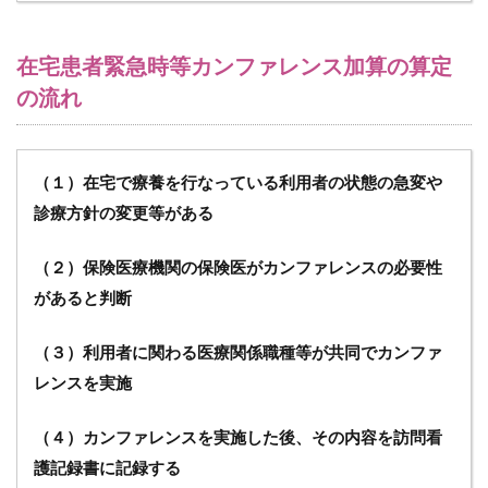
9
在
在宅患者緊急時等カンファレンス加算の算定
宅
患
の流れ
者
緊
急
時
（１）在宅で療養を行なっている利用者の状態の急変や
等
診療方針の変更等がある
カ
ン
フ
（２）保険医療機関の保険医がカンファレンスの必要性
ァ
があると判断
レ
ン
ス
（３）利用者に関わる医療関係職種等が共同でカンファ
の
留
レンスを実施
意
点
（４）カンファレンスを実施した後、その内容を訪問看
10
護記録書に記録する
ビデ