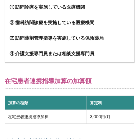
加算
① 訪問診療を実施している医療機関
の対
象者
② 歯科訪問診療を実施している医療機関
3
在
③ 訪問薬剤管理指導を実施している保険薬局
宅
患
者
④ 介護支援専門員または相談支援専門員
連
携
指
導
在宅患者連携指導加算の加算額
加
算
の
算
加算の種類
算定料
定
要
件
在宅患者連携指導加算
3,000円/月
4
在
宅