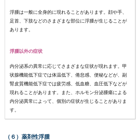
腫
ケ
浮腫は一般に全身的に現れることがあります。顔や手、
ア
に
足首、下肢などのさまざまな部位に浮腫が生じることが
お
あります。
け
る
訪
問
浮腫以外の症状
看
護
の
内分泌系の異常に応じてさまざまな症状が現れます。甲
役
状腺機能低下症では体温低下、倦怠感、便秘などが、副
割
腎皮質機能低下症では疲労感、低血糖、血圧低下などが
と
は
現れることがあります。また、ホルモン分泌腫瘍による
6.1
内分泌異常によって、個別の症状が生じることがありま
原因
す。
の特
定
6.2
医師
（６）薬剤性浮腫