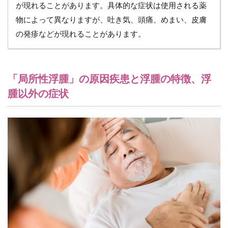
訪
が現れることがあります。具体的な症状は使用される薬
問
物によって異なりますが、吐き気、頭痛、めまい、皮膚
看
の発疹などが現れることがあります。
護
師
が
チ
ェ
「局所性浮腫」の原因疾患と浮腫の特徴、浮
ッ
腫以外の症状
ク
す
べ
き
４
つ
の
ポ
イ
ン
ト
7.1
（１）
食事の