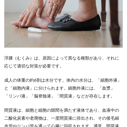
「全
身性
浮
腫」
と
「局
所性
浮
腫」
の違
い
浮腫（むくみ）は、原因によって異なる種類があり、それに
応じて適切な対策が必要です。
3
「全
身性
成人の体重の約6割は水分です。体内の水分は、「細胞外液」
浮
と「細胞内液」に分けられます。細胞外液には、「血漿」
腫」
の原
「リンパ液」「脳脊髄液」「間質液」などが存在します。
因疾
患と
間質液は、細胞と細胞の隙間を満たす液体であり、血液中の
浮腫
の特
二酸化炭素や老廃物は、一度間質液に排出され、その後毛細
徴、
血管やリンパ管を通って心臓に回収されます。通常、間質液
浮腫