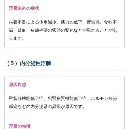
分
類
浮腫以外の症状
5.1
栄養不良による体重減少、筋力の低下、疲労感、食欲不
0期
振、貧血、皮膚や髪の状態の変化などが現れることがあ
5.2
ります。
Ⅰ期
5.3
Ⅱ期
（５）内分泌性浮腫
5.4
Ⅱ期
後期
原因疾患
5.5
Ⅲ期
甲状腺機能低下症、副腎皮質機能低下症、ホルモン分泌
6
腫瘍などの内分泌系の異常が原因です。
在
宅
の
浮
浮腫の特徴