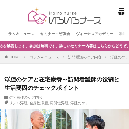
コラム＆ニュース
セミナー・勉強会
ヴィーナスアカデミー
看護
内容はこちらからどうぞ。
HOME
コラム＆ニュース
訪問看護のケア内容
浮腫のケア
浮腫のケアと在宅療養～訪問看護師の役割と
生活要因のチェックポイント
訪問看護のケア内容
リンパ浮腫
,
全身性浮腫
,
局所性浮腫
,
浮腫のケア