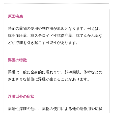
への
情報
提供
原因疾患
6.3
ケア
特定の薬物の使用や副作用が原因となります。例えば、
プラ
ンの
抗高血圧薬、非ステロイド性抗炎症薬、抗てんかん薬な
立案
どが浮腫を引き起こす可能性があります。
7
在
宅
浮腫の特徴
で
の
浮腫は一般に全身的に現れます。顔や四肢、体幹などの
浮
腫
さまざまな部位に浮腫が生じることがあります。
の
ケ
ア
に
浮腫以外の症状
お
い
薬剤性浮腫の他に、薬物の使用による他の副作用や症状
て