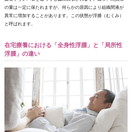
以外
の量は一定に保たれますが、何らかの原因により組織間液が
の症
異常に増加することがあります。この状態が浮腫（むくみ）
状
と呼ばれます。
3.1
（１）
心性浮
腫
在宅療養における「全身性浮腫」と「局所性
浮腫」の違い
3.1.1
原因疾
患
3.1.2
浮腫の
特徴
3.1.3
浮腫以
外の症
状
3.2
（２）