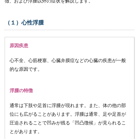
徴、および浮腫以外の症状を解説します。
3.4.3
浮腫以
外の症
状
（１）心性浮腫
3.5
（５）
内分泌
原因疾患
性浮腫
3.5.1
心不全、心筋梗塞、心臓弁膜症などの心臓の疾患が一般
原因疾
的な原因です。
患
3.5.2
浮腫の
浮腫の特徴
特徴
通常は下肢や足首に浮腫が現れます。また、体の他の部
3.5.3
浮腫以
位にも広がることがあります。浮腫は通常、足や足首が
外の症
圧迫されることで凹みが残る「凹凸徴候」が見られるこ
状
とがあります。
3.6