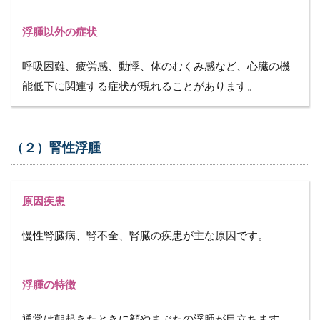
（６）
薬剤性
浮腫以外の症状
浮腫
3.6.1
呼吸困難、疲労感、動悸、体のむくみ感など、心臓の機
原因疾
患
能低下に関連する症状が現れることがあります。
3.6.2
浮腫の
特徴
（２）腎性浮腫
3.6.3
浮腫以
外の症
原因疾患
状
4
慢性腎臓病、腎不全、腎臓の疾患が主な原因です。
「局
所性
浮
浮腫の特徴
腫」
の原
因疾
通常は朝起きたときに顔やまぶたの浮腫が目立ちます。