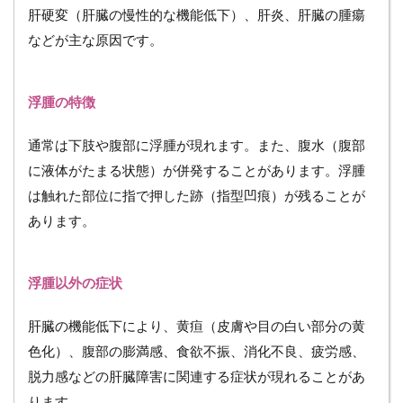
外の症
肝硬変（肝臓の慢性的な機能低下）、肝炎、肝臓の腫瘍
状
などが主な原因です。
4.2
（２）
リンパ
浮腫の特徴
浮腫
4.2.1
通常は下肢や腹部に浮腫が現れます。また、腹水（腹部
原因疾
に液体がたまる状態）が併発することがあります。浮腫
患
は触れた部位に指で押した跡（指型凹痕）が残ることが
4.2.2
あります。
浮腫の
特徴
4.2.3
浮腫以外の症状
浮腫以
外の症
状
肝臓の機能低下により、黄疸（皮膚や目の白い部分の黄
色化）、腹部の膨満感、食欲不振、消化不良、疲労感、
4.3
（３）
脱力感などの肝臓障害に関連する症状が現れることがあ
炎症性
ります。