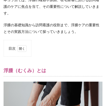
護のケアに焦点を当て、その重要性について解説していきま
す。
浮腫の基礎知識から訪問看護の役割まで、浮腫ケアの重要性
とその実践方法について探っていきましょう。
目次
1
浮腫
（む
く
浮腫（むくみ）とは
み）
とは
2
在宅
療養
にお
ける