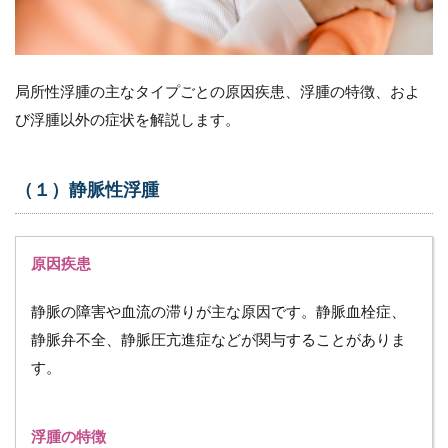
蛋白質
7.2
（２）
食事の
局所性浮腫の主なタイプごとの原因疾患、浮腫の特徴、およ
塩分
び浮腫以外の症状を解説します。
7.3
（３）
水分摂
（１）静脈性浮腫
取量と
尿量
7.4
原因疾患
（４）
服薬状
静脈の障害や血流の滞りが主な原因です。静脈血栓症、
況
静脈弁不全、静脈圧亢進症などが関与することがありま
8
す。
ま
と
め
浮腫の特徴