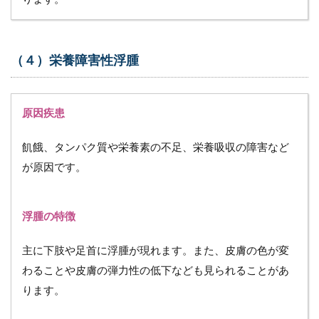
浮腫
4.3.1
原因疾
患
（４）栄養障害性浮腫
4.3.2
浮腫の
特徴
原因疾患
4.3.3
飢餓、タンパク質や栄養素の不足、栄養吸収の障害など
浮腫以
外の症
が原因です。
状
5
リ
浮腫の特徴
ン
パ
主に下肢や足首に浮腫が現れます。また、皮膚の色が変
浮
腫
わることや皮膚の弾力性の低下なども見られることがあ
の
ります。
病
気