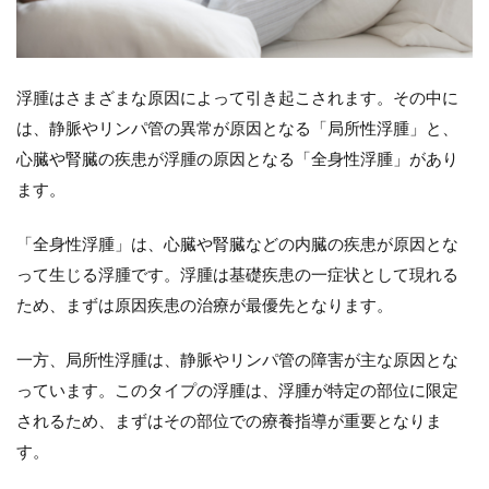
腎性浮
腫
3.2.1
浮腫はさまざまな原因によって引き起こされます。その中に
原因疾
患
は、静脈やリンパ管の異常が原因となる「局所性浮腫」と、
3.2.2
心臓や腎臓の疾患が浮腫の原因となる「全身性浮腫」があり
浮腫の
ます。
特徴
3.2.3
「全身性浮腫」は、心臓や腎臓などの内臓の疾患が原因とな
浮腫以
って生じる浮腫です。浮腫は基礎疾患の一症状として現れる
外の症
状
ため、まずは原因疾患の治療が最優先となります。
3.3
一方、局所性浮腫は、静脈やリンパ管の障害が主な原因とな
（３）
肝性浮
っています。このタイプの浮腫は、浮腫が特定の部位に限定
腫
されるため、まずはその部位での療養指導が重要となりま
3.3.1
す。
原因疾
患