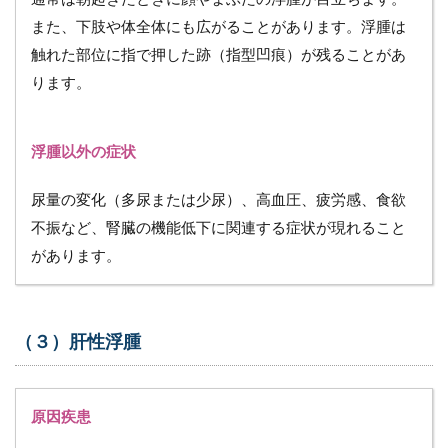
患と
また、下肢や体全体にも広がることがあります。浮腫は
浮腫
の特
触れた部位に指で押した跡（指型凹痕）が残ることがあ
徴、
ります。
浮腫
以外
の症
状
浮腫以外の症状
4.1
（１）
尿量の変化（多尿または少尿）、高血圧、疲労感、食欲
静脈性
不振など、腎臓の機能低下に関連する症状が現れること
浮腫
があります。
4.1.1
原因疾
患
（３）肝性浮腫
4.1.2
浮腫の
特徴
4.1.3
原因疾患
浮腫以