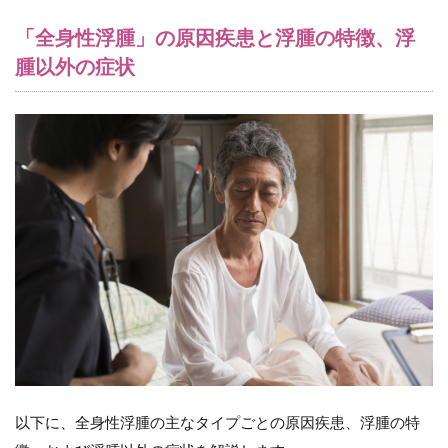
3.3.2
「全身性浮腫」の原因疾患と浮腫の特徴、浮
浮腫の
腫以外の症状
特徴
3.3.3
浮腫以
外の症
状
3.4
（４）
栄養障
害性浮
腫
3.4.1
原因疾
患
3.4.2
浮腫の
特徴
以下に、全身性浮腫の主なタイプごとの原因疾患、浮腫の特