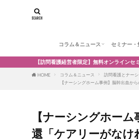
コラム＆ニュース
セミナー・
訪問看護のケア内容
訪問看護の管理者の役割
訪問看護のリスク管理
訪問看護の加算
訪問看護とナーシングホーム
訪問看護の自費・保険外サービ
訪問看護師のウェルビーング
小児の訪問看護
精神科訪問看護
訪問看護の法律
訪問看護師のマネジメント
】無料オンラインセミナー「訪問看護の強みを生かした保険
コラム＆ニュース
訪問看護とナーシ
HOME
【ナーシングホーム事例】脳幹出血から
【ナーシングホーム
還「ケアリーがなけ