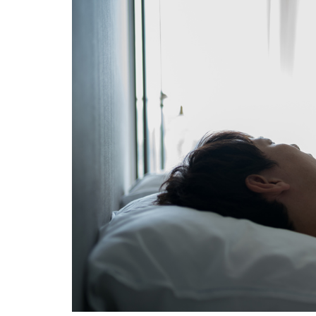
幹
出
血
か
ら
の
回
復
の
軌
跡
2
ケア
リー
がな
けれ
ば、
夫の