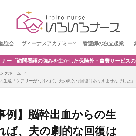
勉強会
ヴィーナスアカデミー
看護師の独立起業
ス
ヴィーナスニュース
看護師独立インタビ
外・自費サービスの新規事業のつくり方」開催中！保険制
ングホーム
の生還「ケアリーがなければ、夫の劇的な回復はありえませんでした」
事例】脳幹出血からの生
れば、夫の劇的な回復は