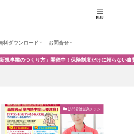
無料ダウンロード
お問合せ
ュー
営業チラシテンプレート
訪問看護お役立ち資料
訪問看護の商圏調査
運営会社
度だけに頼らない自費・保険外サービスの事例や導入の考
訪問看護営業チラシ