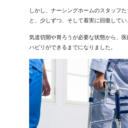
劇的
しかし、ナーシングホームのスタッフた
な回
と、少しずつ、そして着実に回復してい
復は
あり
えま
気道切開や胃ろうが必要な状態から、医
せん
ハビリができるまでになりました。
でし
た
3
ま
と
め
4
訪
問
看