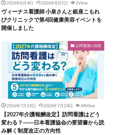
2026年8月4日
2026年8月5日
2View
ヴィーナス看護師 小泉さんと銀座こもれ
びクリニックで第4回健康美容イベントを
開催しました
訪問看護の加算
2026年7月24日
2026年7月24日
44View
【2027年介護報酬改定】訪問看護はどう
変わる？――日本看護協会の要望書から読
み解く制度改正の方向性