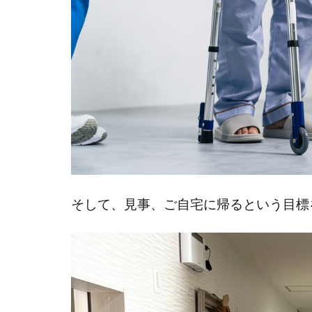
護
に
よ
る
ナ
ー
シ
ン
グ
ホ
ー
ム
そして、見事、ご自宅に帰るという目標
開
設
支
援
は
こ