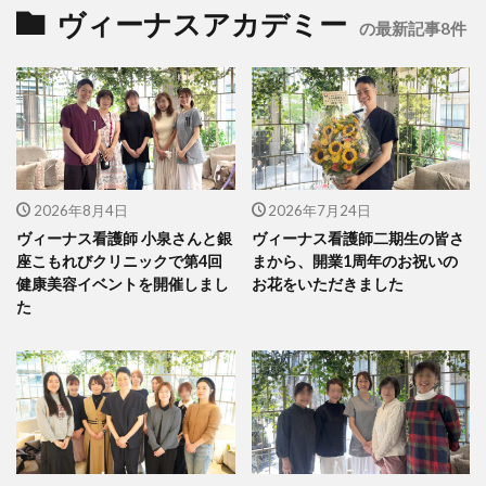
ヴィーナスアカデミー
の最新記事8件
2026年8月4日
2026年7月24日
ヴィーナス看護師 小泉さんと銀
ヴィーナス看護師二期生の皆さ
座こもれびクリニックで第4回
まから、開業1周年のお祝いの
健康美容イベントを開催しまし
お花をいただきました
た