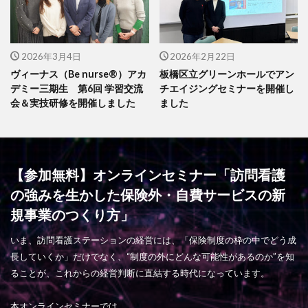
2026年3月4日
2026年2月22日
ヴィーナス（Be nurse®）アカ
板橋区立グリーンホールでアン
デミー三期生 第6回 学習交流
チエイジングセミナーを開催し
会＆実技研修を開催しました
ました
【参加無料】オンラインセミナー「訪問看護
の強みを生かした保険外・自費サービスの新
規事業のつくり方」
いま、訪問看護ステーションの経営には、「保険制度の枠の中でどう成
長していくか」だけでなく、“制度の外にどんな可能性があるのか”を知
ることが、これからの経営判断に直結する時代になっています。
本オンラインセミナーでは、