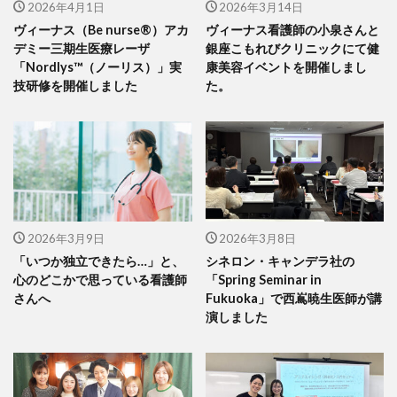
2026年4月1日
2026年3月14日
ヴィーナス（Be nurse®）アカ
ヴィーナス看護師の小泉さんと
デミー三期生医療レーザ
銀座こもれびクリニックにて健
「Nordlys™（ノーリス）」実
康美容イベントを開催しまし
技研修を開催しました
た。
2026年3月9日
2026年3月8日
「いつか独立できたら…」と、
シネロン・キャンデラ社の
心のどこかで思っている看護師
「Spring Seminar in
さんへ
Fukuoka」で西嶌暁生医師が講
演しました