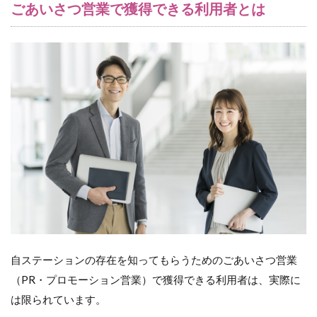
い
ごあいさつ営業で獲得できる利用者とは
さ
つ
営
業
で
獲
得
で
き
る
利
用
者
と
は
2
「あ
なた
自ステーションの存在を知ってもらうためのごあいさつ営業
のス
（PR・プロモーション営業）で獲得できる利用者は、実際に
テー
ショ
は限られています。
ンに