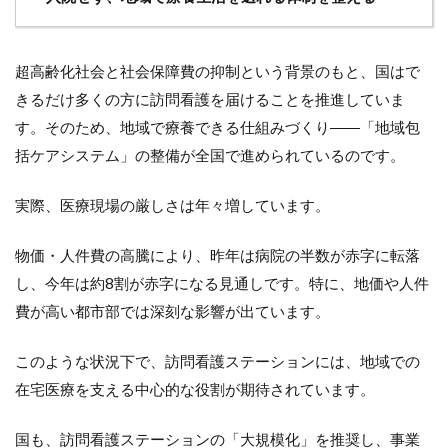
の役
割を
理解
する
超高齢化社会と社会保障費の抑制という背景のもと、国はで
8.3
きるだけ多くの方に訪問看護を届けることを推進していま
ケア
す。そのため、地域で療養できる仕組みづくり――「地域包
マネ
さん
括ケアシステム」の整備が全国で進められているのです。
への
アプ
実際、医療現場の厳しさは年々増しています。
ロー
チ方
法と
物価・人件費の高騰により、昨年は病院の半数が赤字に転落
は
し、今年は約8割が赤字になる見通しです。特に、地価や人件
8.4
費が高い都市部では深刻な影響が出ています。
患者
さん
像を
このような状況下で、訪問看護ステーションには、地域での
明確
在宅医療を支える中心的な役割が期待されています。
にす
る
国も、訪問看護ステーションの「大規模化」を推奨し、事業
8.5