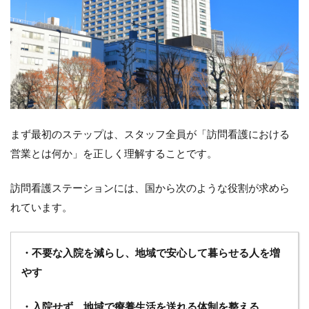
動を数
値化・
見える
化する
8
STEP4：
ケアマネ
さんを理
解する
まず最初のステップは、スタッフ全員が「訪問看護における
8.1
営業とは何か」を正しく理解することです。
ケア
マネ
訪問看護ステーションには、国から次のような役割が求めら
さん
の本
れています。
音と
は
・不要な入院を減らし、地域で安心して暮らせる人を増
8.2
ケア
やす
マネ
さん
・入院せず、地域で療養生活を送れる体制を整える