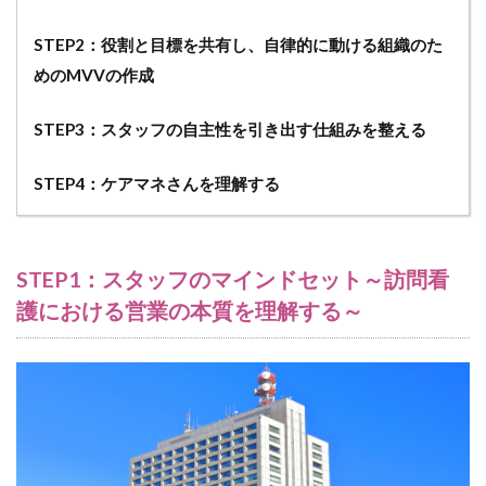
利用者
像
STEP2：役割と目標を共有し、自律的に動ける組織のた
7.2.3
めのMVVの作成
連携す
べきケ
STEP3：スタッフの自主性を引き出す仕組みを整える
アマネ
ージャ
ーのタ
STEP4：ケアマネさんを理解する
イプ
7.3
(３）
STEP1：スタッフのマインドセット～訪問看
自己
分析
護における営業の本質を理解する～
を通
じた
主体
的な
成長
7.4
（４）
営業活