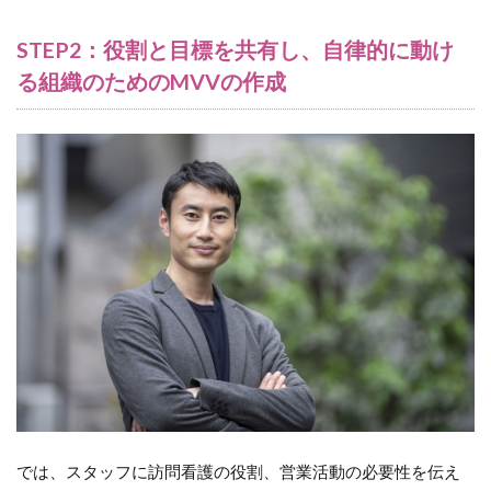
を築
くた
STEP2：役割と目標を共有し、自律的に動け
めの
配慮
る組織のためのMVVの作成
と工
夫
9
さ
い
ご
に
10
本記
事の
資料
が無
料で
ダウ
ンロ
ード
でき
では、スタッフに訪問看護の役割、営業活動の必要性を伝え
ま