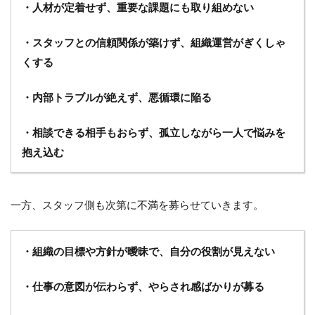
5.3
・人材が定着せず、重要な課題にも取り組めない
（３）
評価制
・スタッフとの信頼関係が築けず、組織運営がぎくしゃ
度や行
動規範
くする
と連動
してい
ない
・内部トラブルが絶えず、悪循環に陥る
6
・相談できる相手もおらず、孤立しながら一人で悩みを
日々
の行
抱え込む
動の
意識
が変
わる
一方、スタッフ側も次第に不満を募らせていきます。
MVV
の要
素と
・組織の目標や方針が曖昧で、自分の役割が見えない
は
6.1
・仕事の意図が伝わらず、やらされ感ばかりが募る
（１）
組織の