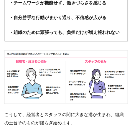
存在意
・チームワークが機能せず、働きづらさを感じる
義を明
確に示
・自分勝手な行動がまかり通り、不信感が広がる
す目的
（ミッ
ショ
・組織のために頑張っても、負担だけが増え報われない
ン）
6.2
（２）
実現可
能で魅
力的な
将来像
（ビジ
ョン）
6.3
（３）
日々の
業務に
こうして、経営者とスタッフの間に大きな溝が生まれ、組織
おける
の土台そのものが揺らぎ始めます。
行動原
理とな