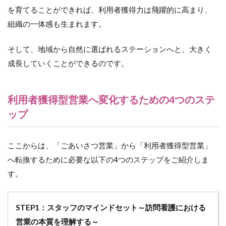
みを
を育てることができれば、利用者獲得力は飛躍的に高まり、
活か
組織の一体感も生まれます。
す営
業サ
ポー
そして、地域から自然に選ばれるステーションへと、大きく
ト
成長していくことができるのです。
7.2
（２）
明確な
利用者獲得型営業へ変化するための4つのステ
ペルソ
ナ設定
ップ
による
効率的
な営業
ここからは、「ごあいさつ営業」から「利用者獲得型営業」
7.2.1
へ転換するために必要な以下の4つのステップをご紹介しま
スタッ
す。
フ自身
の特性
と強み
STEP1：スタッフのマインドセット～訪問看護における
7.2.2
営業の本質を理解する～
理想の