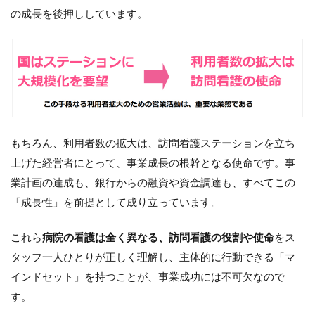
の成長を後押ししています。
限ら
れた
時間
で効
果的
に伝
える
方法
を考
える
もちろん、利用者数の拡大は、訪問看護ステーションを立ち
～ケ
上げた経営者にとって、事業成長の根幹となる使命です。事
アマ
ネさ
業計画の達成も、銀行からの融資や資金調達も、すべてこの
んの
「成長性」を前提として成り立っています。
頭の
中に
残す
これら
病院の看護は全く異なる、訪問看護の役割や使命
をス
営業
を～
タッフ一人ひとりが正しく理解し、主体的に行動できる「マ
インドセット」を持つことが、事業成功には不可欠なので
8.6
信頼
す。
関係