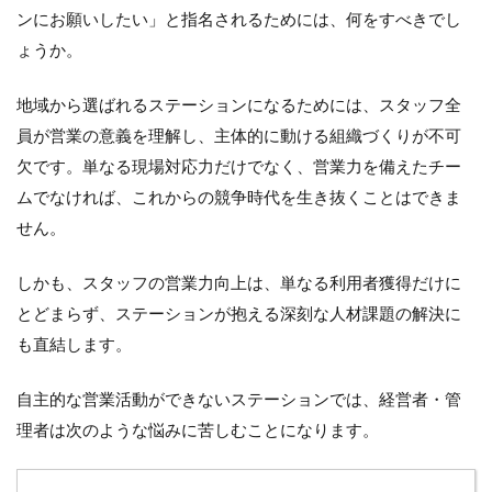
し、自律
ンにお願いしたい」と指名されるためには、何をすべきでし
的に動け
る組織の
ょうか。
ための
MVVの
地域から選ばれるステーションになるためには、スタッフ全
作成
員が営業の意義を理解し、主体的に動ける組織づくりが不可
5.1
欠です。単なる現場対応力だけでなく、営業力を備えたチー
（１）
抽象的
ムでなければ、これからの競争時代を生き抜くことはできま
で曖昧
せん。
な表現
が多い
しかも、スタッフの営業力向上は、単なる利用者獲得だけに
5.2
（２）
とどまらず、ステーションが抱える深刻な人材課題の解決に
MVV
も直結します。
の浸透
のため
の取り
自主的な営業活動ができないステーションでは、経営者・管
組みが
理者は次のような悩みに苦しむことになります。
不足し
ている