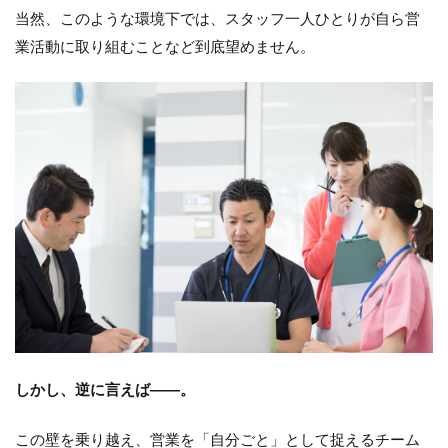
る価値
当然、このような環境下では、スタッフ一人ひとりが自ら営
観（バ
業活動に取り組むことなど到底望めません。
リュ
ー）
6.4
（４）
具体的
な行動
に繋が
る指針
7
STEP3：
スタッフ
の自主性
を引き出
す仕組み
を整える
7.1
しかし、逆に言えば――。
(１）
個々
この壁を乗り越え、営業を「自分ごと」として捉えるチーム
の強