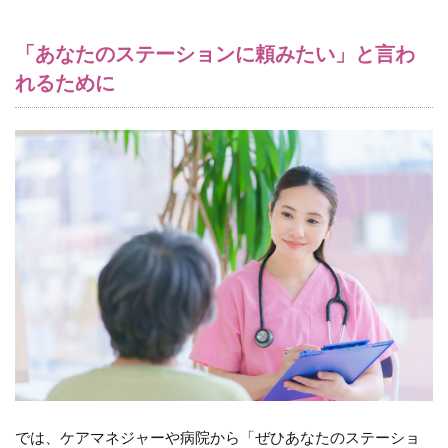
の4
つ
「あなたのステーションに頼みたい」と言わ
の
ス
れるために
テ
ッ
プ
4
STEP1：
スタッフ
のマイン
ドセット
～訪問看
護におけ
る営業の
本質を理
解する～
5
STEP2：
役割と目
標を共有
では、ケアマネジャーや病院から「ぜひあなたのステーショ