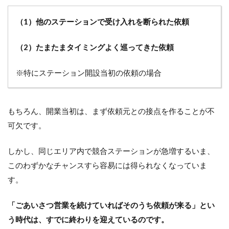
頼み
た
（1）他のステーションで受け入れを断られた依頼
い」
と言
われ
（2）たまたまタイミングよく巡ってきた依頼
るた
めに
※特にステーション開設当初の依頼の場合
3
利
用
もちろん、開業当初は、まず依頼元との接点を作ることが不
者
獲
可欠です。
得
型
営
しかし、同じエリア内で競合ステーションが急増するいま、
業
このわずかなチャンスすら容易には得られなくなっていま
へ
す。
変
化
す
「ごあいさつ営業を続けていればそのうち依頼が来る」とい
る
た
う時代は、すでに終わりを迎えているのです。
め