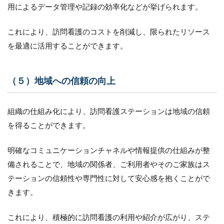
3.13
用によるデータ管理や記録の効率化などが挙げられます。
（１
３）デ
これにより、訪問看護のコストを削減し、限られたリソース
ータセ
キュリ
を最適に活用することができます。
ティと
コンプ
ライア
（５）地域への信頼の向上
ンスの
確保
3.14
組織の仕組み化により、訪問看護ステーションは地域の信頼
（１
を得ることができます。
５）レ
セプト
明確なコミュニケーションチャネルや情報提供の仕組みが整
3.15
備されることで、地域の関係者、ご利用者やそのご家族はス
（１
６）監
テーションの信頼性や専門性に対して安心感を抱くことがで
査対応
きます。
と品質
改善
これにより、積極的に訪問看護の利用や紹介が広がり、ステ
4