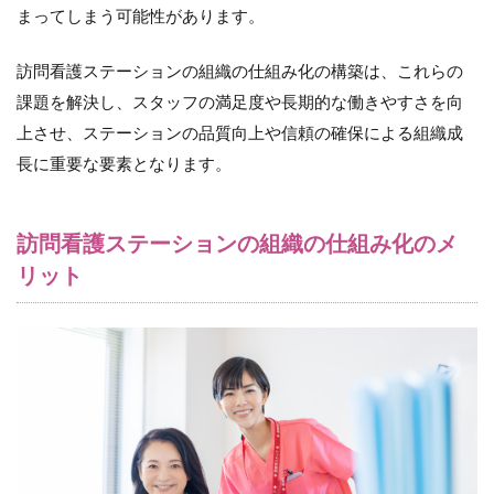
まってしまう可能性があります。
2.4
（３）
教育と
訪問看護ステーションの組織の仕組み化の構築は、これらの
専門知
課題を解決し、スタッフの満足度や長期的な働きやすさを向
識の向
上
上させ、ステーションの品質向上や信頼の確保による組織成
長に重要な要素となります。
2.5
（４）
リソー
スの効
訪問看護ステーションの組織の仕組み化のメ
率的な
リット
活用と
経済性
2.6
（５）
地域へ
の信頼
の向上
3
訪