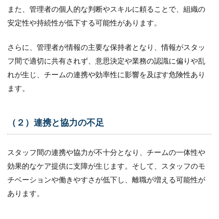
化と依
また、管理者の個人的な判断やスキルに頼ることで、組織の
存
安定性や持続性が低下する可能性があります。
1.2
（２）
さらに、管理者が情報の主要な保持者となり、情報がスタッ
連携と
フ間で適切に共有されず、意思決定や業務の認識に偏りや乱
協力の
不足
れが生じ、チームの連携や効率性に影響を及ぼす危険性あり
ます。
1.3
（３）
ケアの
標準化
（２）連携と協力の不足
の欠如
1.4
スタッフ間の連携や協力が不十分となり、チームの一体性や
（４）
教育と
効果的なケア提供に支障が生じます。そして、スタッフのモ
能力向
チベーションや働きやすさが低下し、離職が増える可能性が
上の制
約
あります。
1.5
（５）