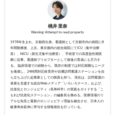
桃井 里奈
Warning: Attempt to read property
1978年生まれ、京都府出身。看護師として京都市内の病院に8
年間勤務後、上京。東京都内の総合病院にてICU（集中治療
室）、NICU（新生児集中治療室）、手術室での高度急性期医
療に従事。看護師プリセプターとして後進の育成にも尽力す
る。 臨床現場での経験から、既存の制度では対応困難なニーズ
を痛感し、24時間対応保育所や自費訪問看護ステーションを自
ら立ち上げた起業家としての側面も持つ。 現在は、訪問看護の
発展を支援する総合Webメディア「いろいろナース」および、
抗老化とロンジェビティ（長寿科学）の実践をガイドする「こ
もれび抗老化ステーション」の編集長を務める。医療現場のリ
アルな知見と最新のロンジェビティ理論を融合させ、日本人の
健康寿命延伸に寄与する情報発信を行っている。