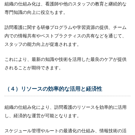
（９）
組織の仕組み化は、看護師や他のスタッフの教育と継続的な
患者満
専門知識の向上に役立ちます。
足度
3.10
訪問看護に関する研修プログラムや学習資源の提供、チーム
（１
内での情報共有やベストプラクティスの共有などを通じて、
０）協
力会議
スタッフの能力向上が促進されます。
3.11
これにより、最新の知識や技術を活用した最良のケアが提供
（１
１）緊
されることが期待できます。
急時の
連携体
制
（４）リソースの効率的な活用と経済性
3.12
（１
２）シ
組織の仕組み化により、訪問看護のリソースを効率的に活用
ステム
し、経済的な運営が可能となります。
の導入
と自動
化
スケジュール管理やルートの最適化の仕組み、情報技術の活