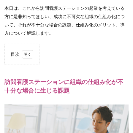
本日は、これから訪問看護ステーションの起業を考えている
方に是非知ってほしい、成功に不可欠な組織の仕組み化につ
いて、それが不十分な場合の課題、仕組み化のメリット、導
入について解説します。
目次
1
訪
問
看
訪問看護ステーションに組織の仕組み化が不
護
十分な場合に生じる課題
ス
テ
ー
シ
ョ
ン
に
組