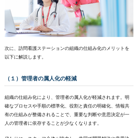
問
看
護
ス
テ
ー
シ
ョ
次に、訪問看護ステーションの組織の仕組み化のメリットを
ン
に
以下に解説します。
お
け
る
組
（１）管理者の属人化の軽減
織
の
仕
組織の仕組み化により、管理者の属人化が軽減されます。明
組
確なプロセスや手順の標準化、役割と責任の明確化、情報共
み
化
有の仕組みが整備されることで、重要な判断や意思決定が一
導
人の管理者に依存することが少なくなります。
入
の
観