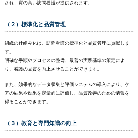
され、質の高い訪問看護が提供されます。
地域連
携
3.6
（２）標準化と品質管理
（６）
バック
オフィ
組織の仕組み化は、訪問看護の標準化と品質管理に貢献しま
ス
す。
3.7
明確な手順やプロセスの整備、最善の実践基準の策定によ
（７）
スタッ
り、看護の品質を向上させることができます。
フの人
事評価
また、効果的なデータ収集と評価システムの導入により、ケ
3.8
アの結果や効果を定量的に評価し、品質改善のための情報を
（８）
訪問看
得ることができます。
護ステ
ーショ
ンの拠
（３）教育と専門知識の向上
点拡大
3.9