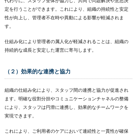
代わりに、スタッフ全体が協力し、共同で問題解決や意思決
点
定を行うことができます。これにより、組織の持続性と安定
3.1
性が向上し、管理者不在時や異動による影響が軽減されま
（１）
す。
スタッ
フ採用
仕組み化により管理者の属人化が軽減されることは、組織の
3.2
（２）
持続的な成長と安定した運営に寄与します。
スタッ
フ教育
（２）効果的な連携と協力
3.3
（３）
ケアの
質
組織の仕組み化により、スタッフ間の連携と協力が促進され
ます。明確な役割分担やコミュニケーションチャネルの整備
3.4
（４）
により、スタッフは円滑に連携し、効果的なチームワークを
連絡報
実現できます。
告
3.5
これにより、ご利用者のケアにおいて連続性と一貫性が確保
（５）