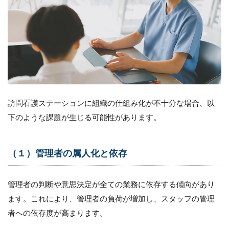
織
の
仕
組
み
化
が
不
十
分
な
訪問看護ステーションに組織の仕組み化が不十分な場合、以
場
下のような課題が生じる可能性があります。
合
に
生
じ
（１）管理者の属人化と依存
る
課
題
管理者の判断や意思決定が全ての業務に依存する傾向があり
1.1
ます。これにより、管理者の負荷が増加し、スタッフの管理
（１）
者への依存度が高まります。
管理者
の属人