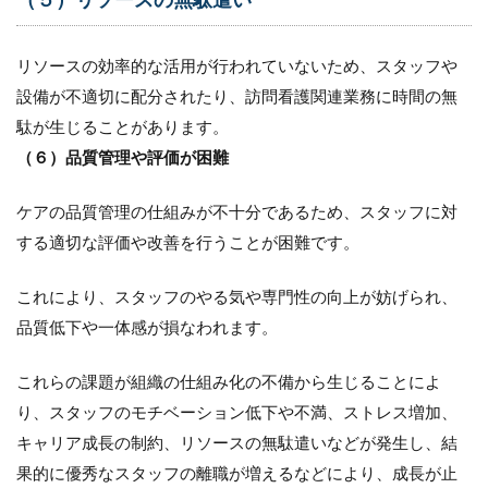
の
メ
リ
リソースの効率的な活用が行われていないため、スタッフや
ッ
ト
設備が不適切に配分されたり、訪問看護関連業務に時間の無
2.1
駄が生じることがあります。
（１）
（６）品質管理や評価が困難
管理者
の属人
化の軽
ケアの品質管理の仕組みが不十分であるため、スタッフに対
減
する適切な評価や改善を行うことが困難です。
2.2
（２）
これにより、スタッフのやる気や専門性の向上が妨げられ、
効果的
品質低下や一体感が損なわれます。
な連携
と協力
これらの課題が組織の仕組み化の不備から生じることによ
2.3
（２）
り、スタッフのモチベーション低下や不満、ストレス増加、
標準化
キャリア成長の制約、リソースの無駄遣いなどが発生し、結
と品質
果的に優秀なスタッフの離職が増えるなどにより、成長が止
管理