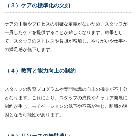
（３）ケアの標準化の欠如
リソー
スの無
駄遣い
ケアの手順やプロセスの明確な定義がないため、スタッフが
2
一貫したケアを提供することが難しくなります。結果とし
訪
問
て、スタッフのストレスや負担が増加し、やりがいや仕事へ
看
の満足感が低下します。
護
ス
テ
ー
（４）教育と能力向上の制約
シ
ョ
ン
スタッフの教育プログラムや専門知識の向上の機会が不十分
の
組
となります。これにより、スタッフの成長やキャリア発展に
織
制約が生じ、モチベーションの低下や不満が生じ、離職の誘
の
仕
因となる可能性があります。
組
み
化
（５）リソースの無駄遣い