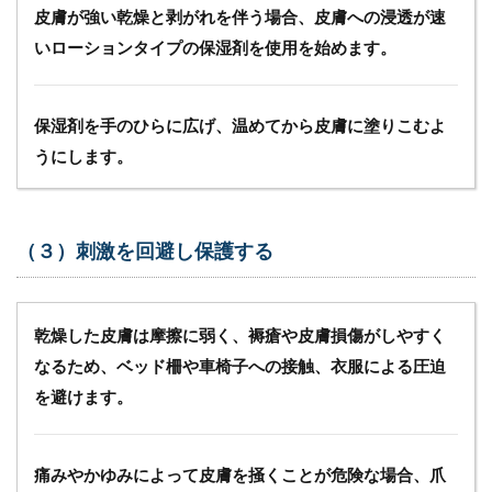
お
皮膚が強い乾燥と剥がれを伴う場合、皮膚への浸透が速
い
いローションタイプの保湿剤を使用を始めます。
て
訪
問
看
保湿剤を手のひらに広げ、温めてから皮膚に塗りこむよ
護
師
うにします。
の
心
得
る
（３）刺激を回避し保護する
べ
き
こ
と
乾燥した皮膚は摩擦に弱く、褥瘡や皮膚損傷がしやすく
と
は
なるため、ベッド柵や車椅子への接触、衣服による圧迫
を避けます。
5.1
（１）
スキン
ケアの
痛みやかゆみによって皮膚を掻くことが危険な場合、爪
重要性