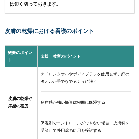
は短く切っておきます。
を療養
者や家
族に理
解して
もらう
皮膚の乾燥における看護のポイント
5.2
（２）
利用
観察のポイン
者・家
支援・教育のポイント
ト
族に簡
単で安
全なケ
ナイロンタオルやボディブラシを使用せず、綿の
ア方法
タオルか手でなでるように洗う
を指導
する
皮膚の乾燥や
5.2.1
痛痒感が強い部位は頻回に保湿する
痒感の程度
家庭で
揃えて
ほしい
保湿剤でコントロールができない場合、皮膚科を
基本の
受診して外用薬の使用を検討する
ケア用
品