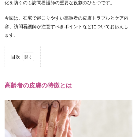
化を防ぐのも訪問看護師の重要な役割のひとつです。
今回は、在宅で起こりやすい高齢者の皮膚トラブルとケア内
容、訪問看護師が注意すべきポイントなどについてお伝えし
ます。
目次
1
高
齢
者
高齢者の皮膚の特徴とは
の
皮
膚
の
特
徴
と
は