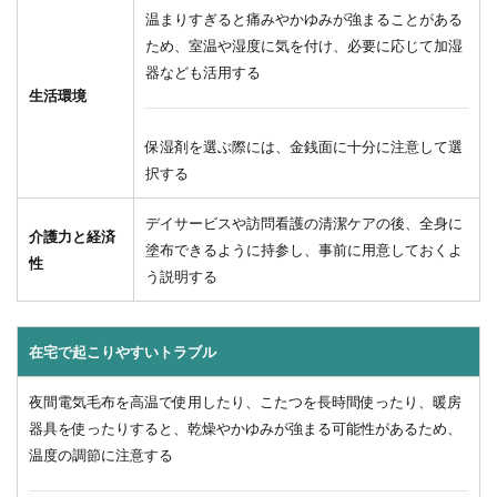
温まりすぎると痛みやかゆみが強まることがある
5.3
ため、室温や湿度に気を付け、必要に応じて加湿
（３）
器なども活用する
皮膚ト
生活環境
ラブル
の改善
には、
保湿剤を選ぶ際には、金銭面に十分に注意して選
環境整
択する
備も大
切
デイサービスや訪問看護の清潔ケアの後、全身に
介護力と経済
6
塗布できるように持参し、事前に用意しておくよ
性
ま
う説明する
と
め
在宅で起こりやすいトラブル
夜間電気毛布を高温で使用したり、こたつを長時間使ったり、暖房
器具を使ったりすると、乾燥やかゆみが強まる可能性があるため、
温度の調節に注意する