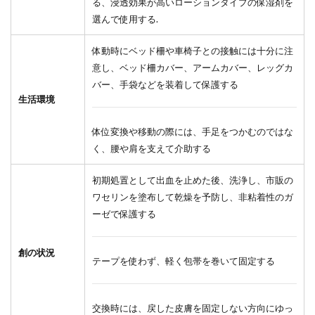
る、浸透効果が高いローションタイプの保湿剤を
選んで使用する.
体動時にベッド柵や車椅子との接触には十分に注
意し、ベッド柵カバー、アームカバー、レッグカ
バー、手袋などを装着して保護する
生活環境
体位変換や移動の際には、手足をつかむのではな
く、腰や肩を支えて介助する
初期処置として出血を止めた後、洗浄し、市販の
ワセリンを塗布して乾燥を予防し、非粘着性のガ
ーゼで保護する
創の状況
テープを使わず、軽く包帯を巻いて固定する
交換時には、戻した皮膚を固定しない方向にゆっ