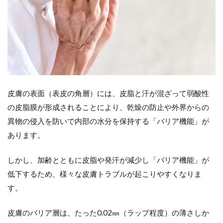
2
在宅で
起こり
やすい
皮膚ト
ラブル
（１）
ドライ
スキン
（乾
皮膚の表面（表皮の角層）には、皮脂と汗が混ざって弱酸性
燥)
の皮脂膜が形成されることにより、乾燥の防止や外界からの
2.1
異物の侵入を防いで内部の水分を保持する「バリア機能」が
（１）
あります。
皮脂を
落とし
すぎな
しかし、加齢とともに皮脂や発汗が減少し「バリア機能」が
い清潔
低下するため、様々な皮膚トラブルが起こりやすくなりま
ケア
す。
2.2
（２）
バリア
皮膚のバリア層は、たった0.02㎜（ラップ程度）の薄さしか
機能を