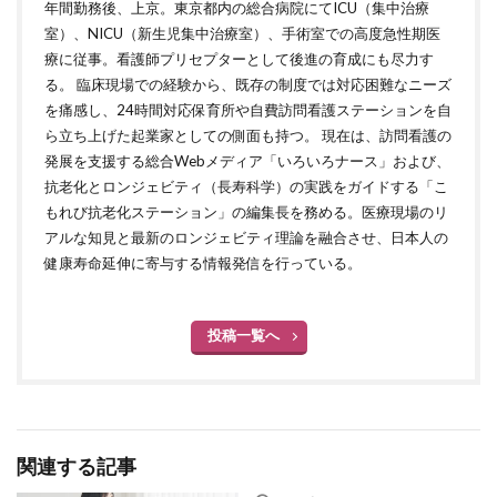
年間勤務後、上京。東京都内の総合病院にてICU（集中治療
室）、NICU（新生児集中治療室）、手術室での高度急性期医
療に従事。看護師プリセプターとして後進の育成にも尽力す
る。 臨床現場での経験から、既存の制度では対応困難なニーズ
を痛感し、24時間対応保育所や自費訪問看護ステーションを自
ら立ち上げた起業家としての側面も持つ。 現在は、訪問看護の
発展を支援する総合Webメディア「いろいろナース」および、
抗老化とロンジェビティ（長寿科学）の実践をガイドする「こ
もれび抗老化ステーション」の編集長を務める。医療現場のリ
アルな知見と最新のロンジェビティ理論を融合させ、日本人の
健康寿命延伸に寄与する情報発信を行っている。
投稿一覧へ
関連する記事