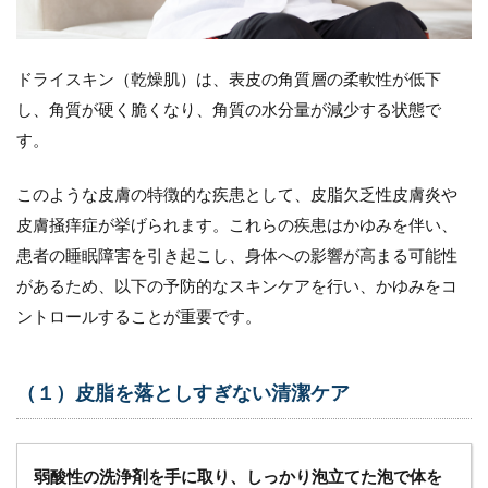
やすい
皮膚ト
ラブル
ドライスキン（乾燥肌）は、表皮の角質層の柔軟性が低下
（２）
おむつ
し、角質が硬く脆くなり、角質の水分量が減少する状態で
かぶれ
す。
3.1
おむ
このような皮膚の特徴的な疾患として、皮脂欠乏性皮膚炎や
つか
ぶれ
皮膚掻痒症が挙げられます。これらの疾患はかゆみを伴い、
にお
患者の睡眠障害を引き起こし、身体への影響が高まる可能性
ける
があるため、以下の予防的なスキンケアを行い、かゆみをコ
看護
のポ
ントロールすることが重要です。
イン
ト
4
（１）皮脂を落としすぎない清潔ケア
在宅で
起こり
やすい
皮膚ト
弱酸性の洗浄剤を手に取り、しっかり泡立てた泡で体を