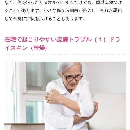
なく、体を洗ったりタオルでこするだけでも、簡単に傷つけ
維持さ
せる保
ることがあります。小さな傷から細菌が侵入し、それが悪化
湿ケア
して全身に症状を広げることもあります。
2.3
（３）
刺激を
在宅で起こりやすい皮膚トラブル（１）ドラ
回避し
イスキン（乾燥)
保護す
る
2.4
皮膚
の乾
燥に
おけ
る看
護の
ポイ
ント
3
在宅で
起こり