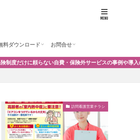
無料ダウンロード
お問合せ
ュー
営業チラシテンプレート
訪問看護お役立ち資料
訪問看護の商圏調査
運営会社
外サービスの事例や導入の考え方を解説します。参加は無
訪問看護営業チラシ