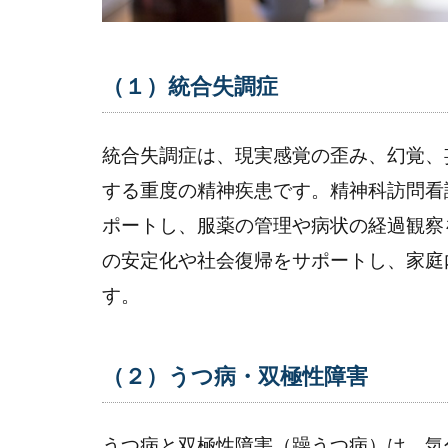
用
さ
れ
る
（１）統合失調症
方
と
は
統合失調症は、現実感覚の歪み、幻覚、
する重度の精神疾患です。精神科訪問看
3.1
(1) 精
ポートし、服薬の管理や病状の経過観察
神疾
の安定化や社会復帰をサポートし、家庭
患と
す。
診断
され
た方
（２）うつ病・双極性障害
3.2
(2) 精
神科
うつ病と双極性障害（躁うつ病）は、気