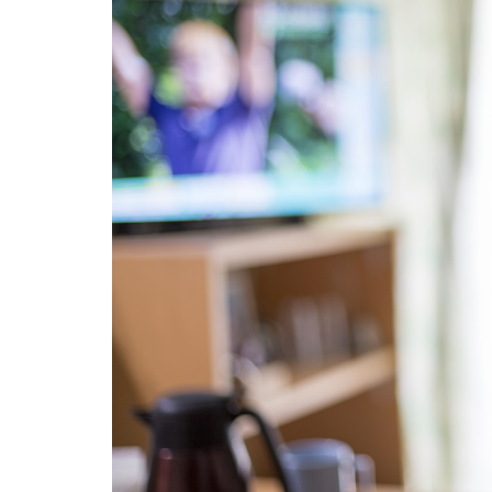
害（自
閉症、
アスペ
ルガー
症候
群、
ADHD）
3
精
神
科
訪
問
看
護
を
利