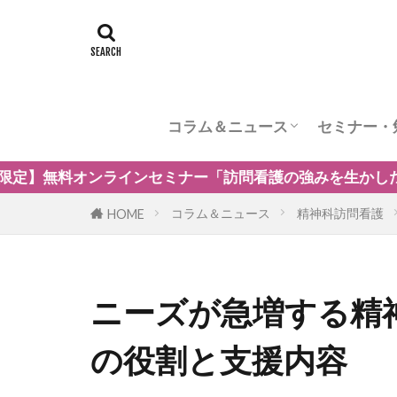
コラム＆ニュース
セミナー・
訪問看護のケア内容
訪問看護の管理者の役割
訪問看護のリスク管理
訪問看護の加算
訪問看護とナーシングホーム
訪問看護の自費・保険外サービ
訪問看護師のウェルビーング
小児の訪問看護
精神科訪問看護
訪問看護の法律
訪問看護師のマネジメント
訪問看護の強みを生かした保険外・自費サービスの新規事
コラム＆ニュース
精神科訪問看護
HOME
ニーズが急増する精
の役割と支援内容