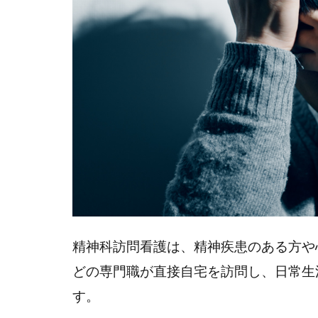
神
科
訪
問
看
護
に
多
い
病
名
と
は
精神科訪問看護は、精神疾患のある方や
2.1
（１）
どの専門職が直接自宅を訪問し、日常生
統合失
す。
調症