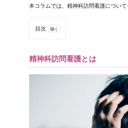
本コラムでは、精神科訪問看護について
目次
1
精
神
精神科訪問看護とは
科
訪
問
看
護
と
は
2
精