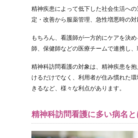
2.2
精神疾患によって低下した社会生活への
（２）
定・改善から服薬管理、急性増悪時の対
うつ
病・双
極性障
もちろん、看護師が一方的にケアを決め
害
師、保健師などの医療チームで連携し、
2.3
（３）
精神科訪問看護の対象は、精神疾患を抱
アルコ
けるだけでなく、利用者が住み慣れた環
ール依
きるなど、様々な利点があります。
存症・
薬物依
存症
精神科訪問看護に多い病名と
2.4
（４）
発達障