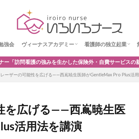
勉強会
ヴィーナスアカデミー
看護師の独立起業
ス
ヴィーナスニュース
看護師独立インタビ
した保険外・自費サービスの新規事業のつくり方」開催中！
レーザーの可能性を広げる——西嶌暁生医師がGentleMax Pro Plus活
性を広げる——西嶌暁生医
o Plus活用法を講演