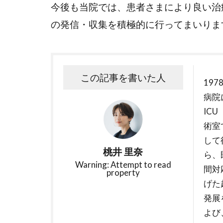
今後も当院では、患者さまにより良い治
の発信・収集を積極的に行ってまいりま
この記事を書いた人
19
病院
IC
術室
して
桃井 里奈
ら、
Warning: Attempt to read
間対
property
げた
発展
よび