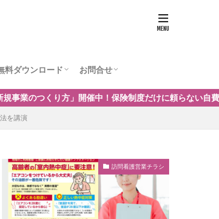
無料ダウンロード
お問合せ
ュー
営業チラシテンプレート
訪問看護お役立ち資料
訪問看護の商圏調査
運営会社
保険制度だけに頼らない自費・保険外サービスの事例や導
用法を講演
訪問看護営業チラシ