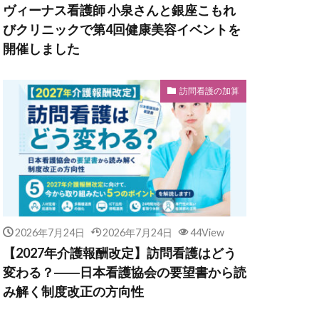
ヴィーナス看護師 小泉さんと銀座こもれ
びクリニックで第4回健康美容イベントを
開催しました
訪問看護の加算
2026年7月24日
2026年7月24日
44View
【2027年介護報酬改定】訪問看護はどう
変わる？――日本看護協会の要望書から読
み解く制度改正の方向性