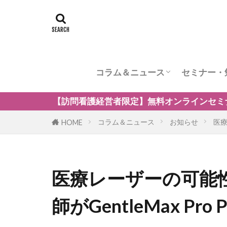
コラム＆ニュース
セミナー・
訪問看護のケア内容
訪問看護の管理者の役割
訪問看護のリスク管理
訪問看護の加算
訪問看護とナーシングホーム
訪問看護の自費・保険外サービ
訪問看護師のウェルビーング
小児の訪問看護
精神科訪問看護
訪問看護の法律
訪問看護師のマネジメント
者限定】無料オンラインセミナー「訪問看護の強みを生か
コラム＆ニュース
お知らせ
医療
HOME
医療レーザーの可能
師がGentleMax Pr