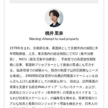
桃井 里奈
Warning: Attempt to read property
1978年生まれ、京都府出身。看護師として京都市内の病院に8
年間勤務後、上京。東京都内の総合病院にてICU（集中治療
室）、NICU（新生児集中治療室）、手術室での高度急性期医
療に従事。看護師プリセプターとして後進の育成にも尽力す
る。 臨床現場での経験から、既存の制度では対応困難なニーズ
を痛感し、24時間対応保育所や自費訪問看護ステーションを自
ら立ち上げた起業家としての側面も持つ。 現在は、訪問看護の
発展を支援する総合Webメディア「いろいろナース」および、
抗老化とロンジェビティ（長寿科学）の実践をガイドする「こ
もれび抗老化ステーション」の編集長を務める。医療現場のリ
アルな知見と最新のロンジェビティ理論を融合させ、日本人の