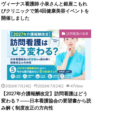
ヴィーナス看護師 小泉さんと銀座こもれ
びクリニックで第4回健康美容イベントを
開催しました
訪問看護の加算
2026年7月24日
2026年7月24日
47View
【2027年介護報酬改定】訪問看護はどう
変わる？――日本看護協会の要望書から読
み解く制度改正の方向性