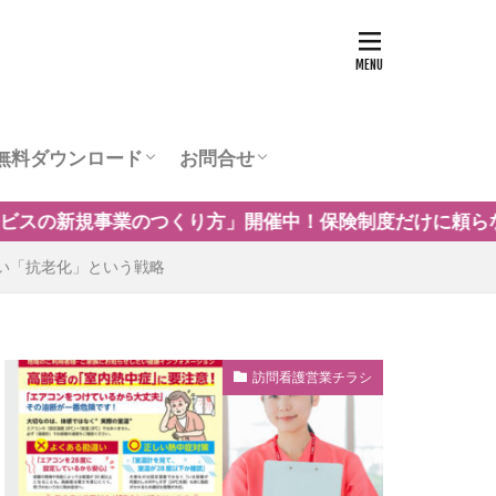
無料ダウンロード
お問合せ
ュー
営業チラシテンプレート
訪問看護お役立ち資料
訪問看護の商圏調査
運営会社
催中！保険制度だけに頼らない自費・保険外サービスの事
たい「抗老化」という戦略
訪問看護営業チラシ