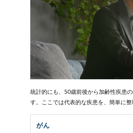
がん
1.2
脳疾
患
1.3
心疾
患
1.4
糖尿
病
統計的にも、50歳前後から加齢性疾患
1.5
す。ここでは代表的な疾患を、簡単に整
認知
症
2
がん
加齢