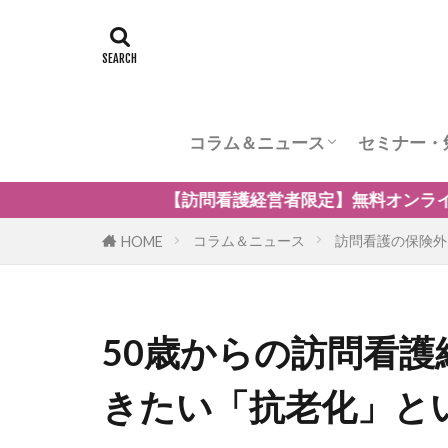
コラム＆ニュース
セミナー・
訪問看護のケア内容
訪問看護の管理者の役割
訪問看護のリスク管理
訪問看護の加算
訪問看護とナーシングホーム
訪問看護の自費・保険外サービ
訪問看護師のウェルビーング
小児の訪問看護
精神科訪問看護
訪問看護の法律
訪問看護師のマネジメント
護経営者限定】無料オンラインセミナー「訪問看護の強みを
コラム＆ニュース
訪問看護の保険外
HOME
50歳からの訪問看護
きたい「抗老化」と