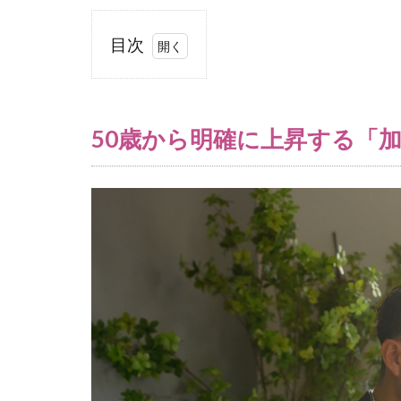
目次
1
50
歳か
50歳から明確に上昇する「
ら明
確に
上昇
する
「加
齢性
疾患
の罹
患
率」
1.1