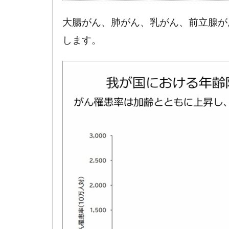
性疾
大腸がん、肺がん、乳がん、前立腺が
患の
根源
します。
は
「老
化」
にあ
る
3
経営
者が
感じ
始め
る“身
体の
変化”