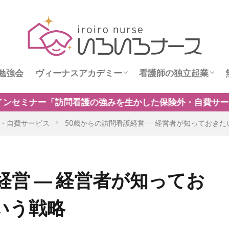
勉強会
ヴィーナスアカデミー
看護師の独立起業
ス
ヴィーナスニュース
看護師独立インタビ
生かした保険外・自費サービスの新規事業のつくり方」開
・自費サービス
50歳からの訪問看護経営 ― 経営者が知っておき
経営 ― 経営者が知ってお
いう戦略