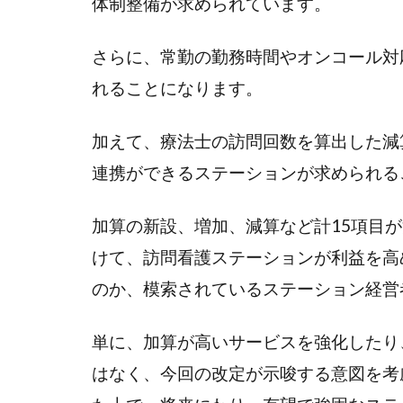
体制整備が求められています。
①訪
問看
護の
さらに、常勤の勤務時間やオンコール対
基本
れることになります。
報酬
2.2
加えて、療法士の訪問回数を算出した減
②専
連携ができるステーションが求められる
門性
の高
加算の新設、増加、減算など計15項目が
い看
護師
けて、訪問看護ステーションが利益を高
によ
のか、模索されているステーション経営
る訪
問看
護の
単に、加算が高いサービスを強化したり
加算
はなく、今回の改定が示唆する意図を考
2.3