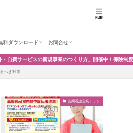
無料ダウンロード
お問合せ
ュー
営業チラシテンプレート
訪問看護お役立ち資料
訪問看護の商圏調査
運営会社
方」開催中！保険制度だけに頼らない自費・保険外サービ
取るべき対策
訪問看護営業チラシ