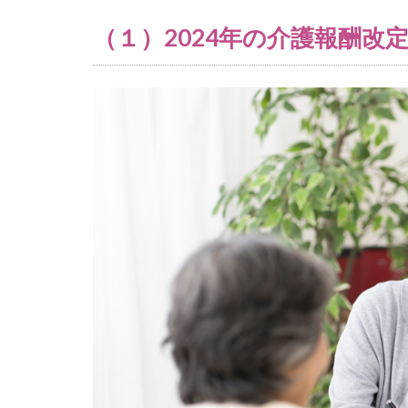
活動
（１）2024年の介護報酬
を実
践
2.5
1.専
門性
の高
い看
護ス
タッ
フの
存在
をア
ピー
ル
2.6