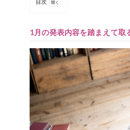
目次
1
1月
の
1月の発表内容を踏まえて取
発
表
内
容
を
踏
ま
え
て
取
る
べ
き6
つ