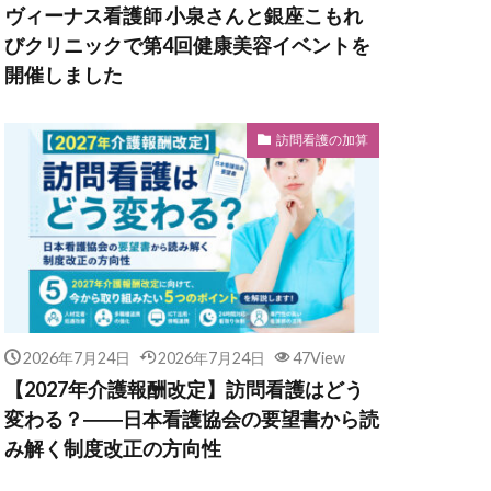
ヴィーナス看護師 小泉さんと銀座こもれ
びクリニックで第4回健康美容イベントを
開催しました
訪問看護の加算
2026年7月24日
2026年7月24日
47View
【2027年介護報酬改定】訪問看護はどう
変わる？――日本看護協会の要望書から読
み解く制度改正の方向性