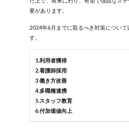
た上で、将来にわり、有望で強固なステ
利用
要があります。
者獲
得の
2024年6月までに取るべき対策につい
ため
に取
す。
るべ
き対
策と
1.利用者獲得
は
2.看護師採用
2.4
3.働き方改善
①自
社の
4.多職種連携
強み
5.スタッフ教育
を具
6.付加価値向上
体化
した
営業