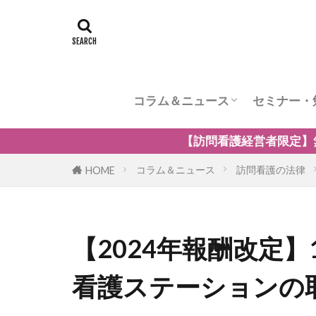
コラム＆ニュース
セミナー・
訪問看護のケア内容
訪問看護の管理者の役割
訪問看護のリスク管理
訪問看護の加算
訪問看護とナーシングホーム
訪問看護の自費・保険外サービ
訪問看護師のウェルビーング
小児の訪問看護
精神科訪問看護
訪問看護の法律
訪問看護師のマネジメント
訪問看護経営者限定】無料オンラインセミナー「訪問看護の
コラム＆ニュース
訪問看護の法律
HOME
【2024年報酬改定
看護ステーションの