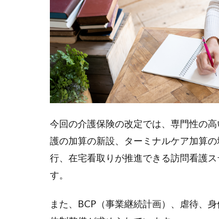
対
策
と
は
2
（１）
2024
年の介
護報酬
今回の介護保険の改定では、専門性の高
改定に
護の加算の新設、ターミナルケア加算の
向けた
利用者
行、在宅看取りが推進できる訪問看護ス
獲得の
す。
対策と
は
また、BCP（事業継続計画）、虐待、
2.1