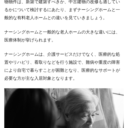
物物件は、新築で建築すべきか、中古建物の改修も適してい
一
般
るかについて検討するにあたり、まずナーシングホームと一
的
般的な有料老人ホームとの違いを見ていきましょう。
な
有
料
ナーシングホームと一般的な老人ホームの大きな違いには、
老
医療体制が挙げられます。
人
ホ
ー
ナーシングホームは、介護サービスだけでなく、医療的な処
ム
置やリハビリ、看取りなどを行う施設で、難病や重度の障害
と
の
により自宅で暮らすことが困難となり、医療的なサポートが
違
必要な方が主な入居対象となります。
い
2
ナ
ー
シ
ン
グ
ホ
ー