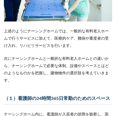
中古
改修
型が
魅力
的な
選択
上述のようにナーシングホームでは、一般的な有料老人ホー
肢に
ムで行うサービスに加えて、医療的ケア、難病や重度者の受
6.1
け入れ、リハビリサービスを行います。
既存
建築
物等
次にナーシングホームと一般的な有料老人ホームとの違いか
の活
ら、ナーシングホームで必要な体制、設備やスペースとはど
用の
場合
のようなものかを把握し、建物物件の選択肢を考えていきま
等の
す。
特例
（抜
粋）
（１）看護師の24時間365日常勤のためのスペース
7
ま
と
ナーシングホーム内に、看護師が入居者の状態を観察し、医
め