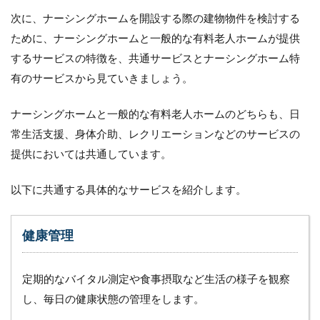
助、
次に、ナーシングホームを開設する際の建物物件を検討する
清
拭、
ために、ナーシングホームと一般的な有料老人ホームが提供
身体
するサービスの特徴を、共通サービスとナーシングホーム特
整容
有のサービスから見ていきましょう。
2.5
排泄
介助
ナーシングホームと一般的な有料老人ホームのどちらも、日
常生活支援、身体介助、レクリエーションなどのサービスの
2.6
体位
提供においては共通しています。
変換
2.7
以下に共通する具体的なサービスを紹介します。
更衣
介助
健康管理
2.8
移乗
介助
定期的なバイタル測定や食事摂取など生活の様子を観察
2.9
し、毎日の健康状態の管理をします。
歩