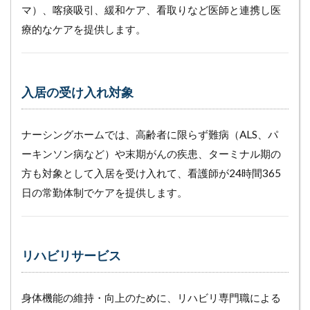
マ）、喀痰吸引、緩和ケア、看取りなど医師と連携し医
練のた
めのス
療的なケアを提供します。
ペース
4.9
（９）
食堂の
入居の受け入れ対象
スペー
ス
ナーシングホームでは、高齢者に限らず難病（ALS、パ
5
ーキンソン病など）や末期がんの疾患、ターミナル期の
中
古
方も対象として入居を受け入れて、看護師が24時間365
物
日の常勤体制でケアを提供します。
件
を
ナ
ー
シ
リハビリサービス
ン
グ
ホ
身体機能の維持・向上のために、リハビリ専門職による
ー