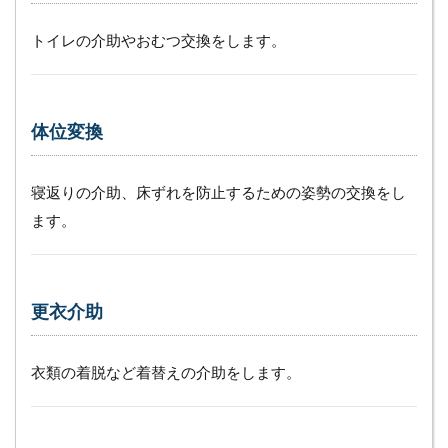
グ
ホ
トイレの介助やおむつ交換をします。
ー
ム
に
必
要
体位変換
な
設
備
寝返りの介助、床ずれを防止するための姿勢の交換をし
や
ます。
ス
ペ
ー
ス
と
更衣介助
は
4.1
（１）
衣類の着脱など着替えの介助をします。
看護師
の24
時間
365日