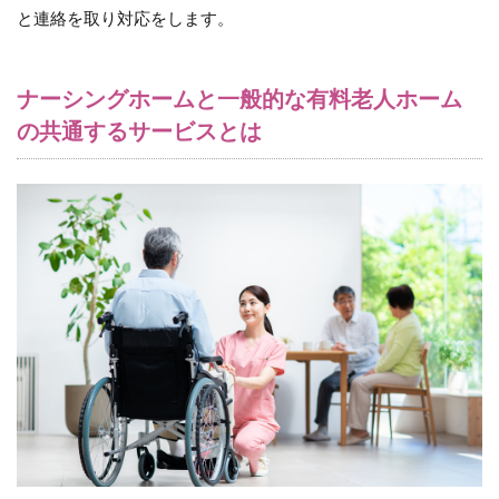
は
と連絡を取り対応をします。
2.1
健康
管理
ナーシングホームと一般的な有料老人ホーム
の共通するサービスとは
2.2
食事
支援
2.3
洗
濯・
掃
除・
見守
りな
どの
生活
支援
2.4
入浴
介