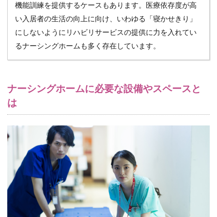
ム
機能訓練を提供するケースもあります。医療依存度が高
に
い入居者の生活の向上に向け、いわゆる「寝かせきり」
す
る
にしないようにリハビリサービスの提供に力を入れてい
こ
るナーシングホームも多く存在しています。
と
が
難
し
い
ナーシングホームに必要な設備やスペースと
理
は
由
6
軽
度・
自律
でき
る方
向け
の老
人ホ
ーム
には