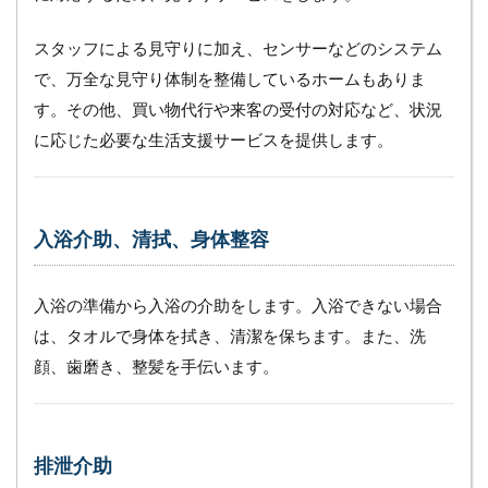
3.1
スタッフによる見守りに加え、センサーなどのシステム
医療
的ケ
で、万全な見守り体制を整備しているホームもありま
ア
す。その他、買い物代行や来客の受付の対応など、状況
3.2
に応じた必要な生活支援サービスを提供します。
入居
の受
け入
れ対
象
入浴介助、清拭、身体整容
3.3
リハ
入浴の準備から入浴の介助をします。入浴できない場合
ビリ
は、タオルで身体を拭き、清潔を保ちます。また、洗
サー
ビス
顔、歯磨き、整髪を手伝います。
4
ナ
ー
シ
排泄介助
ン