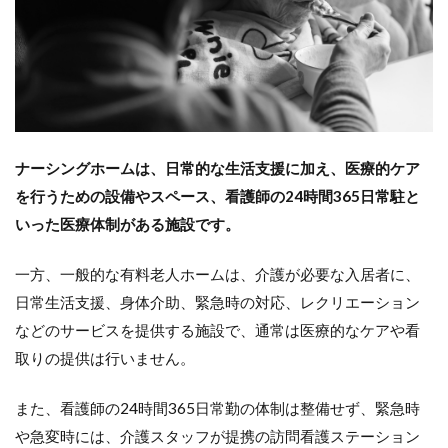
ム
と
一
般
的
な
有
料
ナーシングホームは、日常的な生活支援に加え、医療的ケア
老
人
を行うための設備やスペース、看護師の24時間365日常駐と
ホ
いった医療体制がある施設です。
ー
ム
の
一方、一般的な有料老人ホームは、介護が必要な入居者に、
共
日常生活支援、身体介助、緊急時の対応、レクリエーション
通
す
などのサービスを提供する施設で、通常は医療的なケアや看
る
取りの提供は行いません。
サ
ー
ビ
また、看護師の24時間365日常勤の体制は整備せず、緊急時
ス
や急変時には、介護スタッフが提携の訪問看護ステーション
と