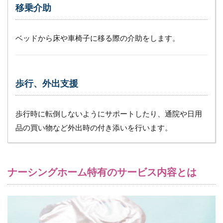
移乗介助
常勤の
ための
スペー
ス
ベッドから床や車椅子に移る際の介助をします。
4.2
（２）
ストレ
歩行、外出支援
ッチャ
ーが入
るエレ
ベータ
歩行時に転倒しないようにサポートしたり、通院や日用
ー
品の買い物など外出時の付き添いを行います。
4.3
（３）
機械浴
ナーシングホーム特有のサービス内容とは
4.4
（４）
スプリ
ンクラ
ー