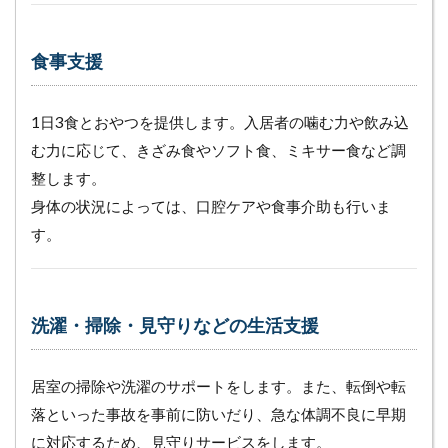
行、
外出
支援
食事支援
3
ナ
ー
1日3食とおやつを提供します。入居者の噛む力や飲み込
シ
む力に応じて、きざみ食やソフト食、ミキサー食など調
ン
グ
整します。
ホ
身体の状況によっては、口腔ケアや食事介助も行いま
ー
ム
す。
特
有
の
サ
洗濯・掃除・見守りなどの生活支援
ー
ビ
ス
内
居室の掃除や洗濯のサポートをします。また、転倒や転
容
落といった事故を事前に防いだり、急な体調不良に早期
と
は
に対応するため、見守りサービスをします。