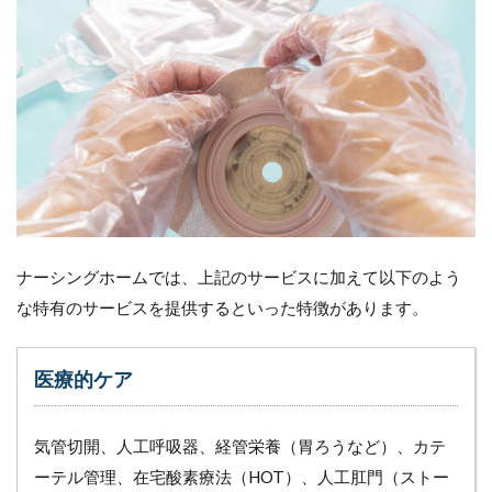
4.5
（５）
救急車
が通行
可能な
接道
4.6
（６）
医療器
具や医
薬品の
保管庫
ナーシングホームでは、上記のサービスに加えて以下のよう
4.7
な特有のサービスを提供するといった特徴があります。
（７）
停電に
備えた
医療的ケア
自家発
電装置
気管切開、人工呼吸器、経管栄養（胃ろうなど）、カテ
4.8
（８）
ーテル管理、在宅酸素療法（HOT）、人工肛門（ストー
機能訓