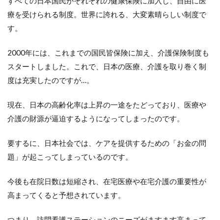
すべての日本国民がそれぞれの健康保険に加入し、自由に医
景
療を受けられる制度。世界に誇れる、大変素晴らしい制度で
3
す。
訪
問
2000年には、これまでの国民皆保険に加え、介護保険制度も
看
護
スタートしました。これで、日本の医療、介護を取り巻く制
ス
度は充実したのですが…。
テ
ー
シ
現在、日本の高齢化率は上昇の一途をたどっており、医療や
ョ
介護の財源が逼迫するようになってしまったのです。
ン
の
現
要するに、日本社会では、ケアを提供するための「お金の問
状
題」が起こってしまっているのです。
4
訪
今後も在院日数は短縮され、在宅医療や在宅介護の重要性が
問
看
高まってくると予想されています。
護
ス
つまり、訪問看護ステーションのニーズがますます高まって