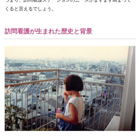
テ
ー
くると言えるでしょう。
シ
ョ
ン
訪問看護が生まれた歴史と背景
と
し
て
指
定
を
受
け
る
に
は
5
ま
と
め
6
訪