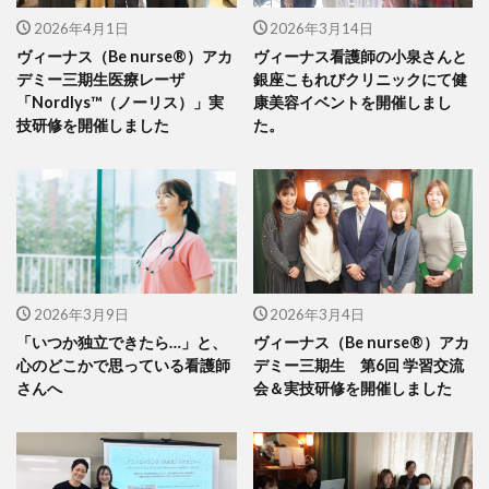
2026年4月1日
2026年3月14日
ヴィーナス（Be nurse®）アカ
ヴィーナス看護師の小泉さんと
デミー三期生医療レーザ
銀座こもれびクリニックにて健
「Nordlys™（ノーリス）」実
康美容イベントを開催しまし
技研修を開催しました
た。
2026年3月9日
2026年3月4日
「いつか独立できたら…」と、
ヴィーナス（Be nurse®）アカ
心のどこかで思っている看護師
デミー三期生 第6回 学習交流
さんへ
会＆実技研修を開催しました