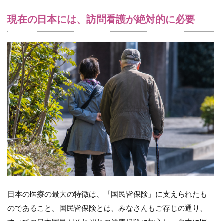
の日
本に
現在の日本には、訪問看護が絶対的に必要
は、
訪問
看護
が絶
対的
に必
要
2
訪
問
看
護
が
生
ま
れ
た
歴
日本の医療の最大の特徴は、「国民皆保険」に支えられたも
史
のであること。国民皆保険とは、みなさんもご存じの通り、
と
背