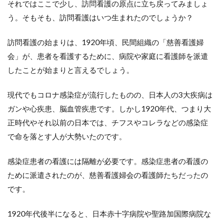
それではここで少し、訪問看護の原点に立ち戻ってみましょ
問
看
う。そもそも、訪問看護はいつ生まれたのでしょうか？
護
未
経
訪問看護の始まりは、1920年頃、民間組織の「慈善看護婦
験
会」が、患者を看護するために、病院や家庭に看護師を派遣
か
ら
したことが始まりと言えるでしょう。
の
独
現代でもコロナ感染症が流行したものの、日本人の3大疾病は
立
事
ガンや心疾患、脳血管疾患です。しかし1920年代、つまり大
例
正時代やそれ以前の日本では、チフスやコレラなどの感染症
を
プ
で命を落とす人が大勢いたのです。
レ
ゼ
感染症患者の看護には隔離が必要です。感染症患者の看護の
ン
ト
ために派遣されたのが、慈善看護婦会の看護師たちだったの
です。
1920年代後半になると、日本赤十字病院や聖路加国際病院な