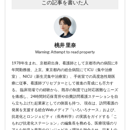
この記事を書いた人
桃井 里奈
Warning: Attempt to read property
1978年生まれ、京都府出身。看護師として京都市内の病院に8
年間勤務後、上京。東京都内の総合病院にてICU（集中治療
室）、NICU（新生児集中治療室）、手術室での高度急性期医
療に従事。看護師プリセプターとして後進の育成にも尽力す
る。 臨床現場での経験から、既存の制度では対応困難なニーズ
を痛感し、24時間対応保育所や自費訪問看護ステーションを自
ら立ち上げた起業家としての側面も持つ。 現在は、訪問看護の
発展を支援する総合Webメディア「いろいろナース」および、
抗老化とロンジェビティ（長寿科学）の実践をガイドする「こ
もれび抗老化ステーション」の編集長を務める。医療現場のリ
アルな知見と最新のロンジェビティ理論を融合させ、日本人の