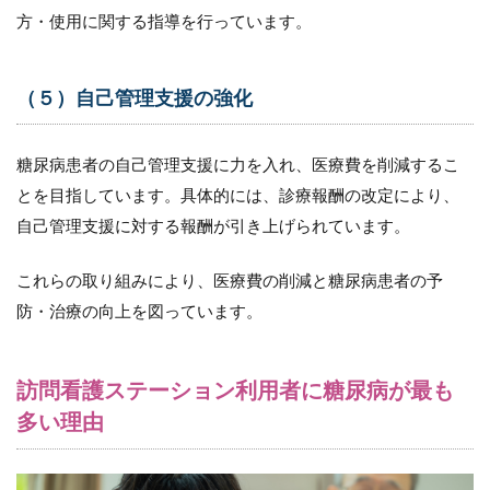
の訪
方・使用に関する指導を行っています。
問看
護の
アプ
（５）自己管理支援の強化
ロー
チ
10.1
糖尿病患者の自己管理支援に力を入れ、医療費を削減するこ
（１）
とを目指しています。具体的には、診療報酬の改定により、
個別性
を重視
自己管理支援に対する報酬が引き上げられています。
する
10.2
これらの取り組みにより、医療費の削減と糖尿病患者の予
（２）
防・治療の向上を図っています。
コミュ
ニケー
ション
訪問看護ステーション利用者に糖尿病が最も
の重要
性
多い理由
10.3
（３）
自己管