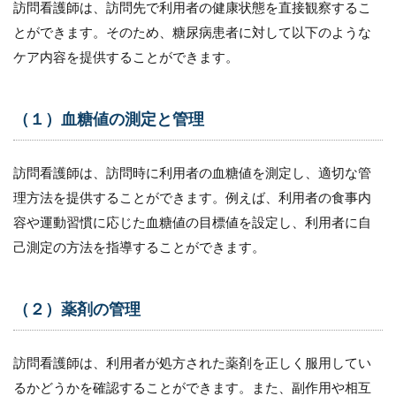
生活の
訪問看護師は、訪問先で利用者の健康状態を直接観察するこ
支援
とができます。そのため、糖尿病患者に対して以下のような
14
ケア内容を提供することができます。
まと
め
15
（１）血糖値の測定と管理
訪問
看護
未経
訪問看護師は、訪問時に利用者の血糖値を測定し、適切な管
験か
理方法を提供することができます。例えば、利用者の食事内
らの
独立
容や運動習慣に応じた血糖値の目標値を設定し、利用者に自
事例
己測定の方法を指導することができます。
をプ
レゼ
ント
（２）薬剤の管理
訪問看護師は、利用者が処方された薬剤を正しく服用してい
るかどうかを確認することができます。また、副作用や相互