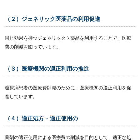
管理
9.3
（２）ジェネリック医薬品の利用促進
（３）
日常生
活のサ
同じ効果を持つジェネリック医薬品を利用することで、医療
ポート
費の削減を図っています。
9.4
（４）
合併症
（３）医療機関の適正利用の推進
の早期
発見と
対処
糖尿病患者の医療費削減のために、医療機関の適正利用を促
10
進しています。
糖尿
病患
者の
QOL
（４）適正処方・適正使用の
を向
上さ
せる
薬剤の適正使用による医療費の削減を目的として、適正な処
ため