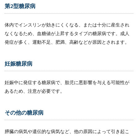
第2型糖尿病
（２）
薬物療
法
体内でインスリンが効きにくくなる、または十分に産生され
3.3
なくなるため、血糖値が上昇するタイプの糖尿病です。成人
（３）
血糖自
発症が多く、運動不足、肥満、高齢などが原因とされます。
己測定
3.4
妊娠糖尿病
（４）
医師の
定期的
な診察
妊娠中に発症する糖尿病で、胎児に悪影響を与える可能性が
あるため、注意が必要です。
4
糖
尿
病
その他の糖尿病
の
合
併
膵臓の病気や遺伝的な病気など、他の原因によって引き起こ
症