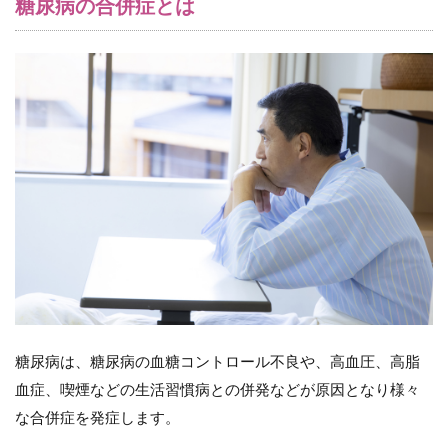
糖尿病の合併症とは
防の推
進
6.2
（２）
ジェネ
リック
医薬品
の利用
促進
6.3
（３）
医療機
関の適
正利用
の推進
6.4
糖尿病は、糖尿病の血糖コントロール不良や、高血圧、高脂
（４）
適正処
血症、喫煙などの生活習慣病との併発などが原因となり様々
方・適
な合併症を発症します。
正使用
の