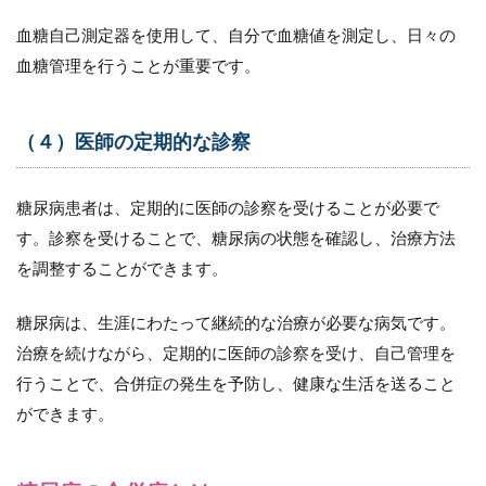
5.5
医療
血糖自己測定器を使用して、自分で血糖値を測定し、日々の
サー
血糖管理を行うことが重要です。
ビス
費用
6
（４）医師の定期的な診察
政
府
の
糖尿病患者は、定期的に医師の診察を受けることが必要で
糖
尿
す。診察を受けることで、糖尿病の状態を確認し、治療方法
病
を調整することができます。
へ
の
取
糖尿病は、生涯にわたって継続的な治療が必要な病気です。
り
治療を続けながら、定期的に医師の診察を受け、自己管理を
組
み
行うことで、合併症の発生を予防し、健康な生活を送ること
6.1
ができます。
（１）
生活習
慣病予