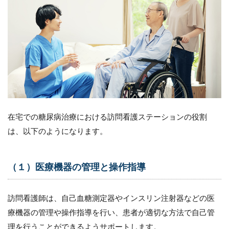
（３）
食事指
導
12.4
（４）
運動指
導
12.5
（５）
併せて
在宅での糖尿病治療における訪問看護ステーションの役割
生活習
は、以下のようになります。
慣に関
するア
ドバイ
ス
（１）医療機器の管理と操作指導
12.6
（６）
訪問看護師は、自己血糖測定器やインスリン注射器などの医
患者や
家族の
療機器の管理や操作指導を行い、患者が適切な方法で自己管
不安や
理を行うことができるようサポートします。
疑問に