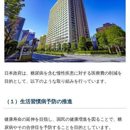
お
け
る
糖
尿
病
患
者
へ
の
ケ
ア
内
日本政府は、糖尿病を含む慢性疾患に対する医療費の削減を
容
目的として、以下のような取り組みを行っています。
9.1
（１）
血糖値
（１）生活習慣病予防の推進
の測定
と管理
9.2
健康寿命の延伸を目指し、国民の健康増進を図ることで、糖
（２）
尿病やその合併症を予防することを目的としています。
薬剤の