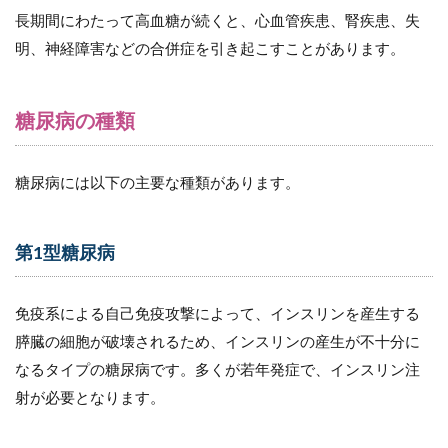
長期間にわたって高血糖が続くと、心血管疾患、腎疾患、失
2.4
明、神経障害などの合併症を引き起こすことがあります。
その
他の
糖尿
病
糖尿病の種類
3
糖
糖尿病には以下の主要な種類があります。
尿
病
の
治
第1型糖尿病
療
方
法
免疫系による自己免疫攻撃によって、インスリンを産生する
3.1
膵臓の細胞が破壊されるため、インスリンの産生が不十分に
（１）
なるタイプの糖尿病です。多くが若年発症で、インスリン注
生活習
慣の改
射が必要となります。
善
3.2