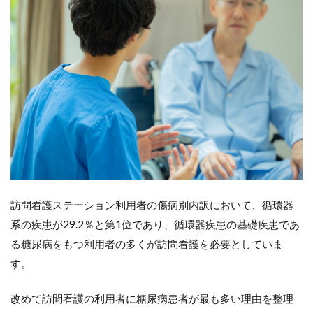
理支援
の提供
10.4
（４）
チーム
医療の
活用
11
在宅
医療
にお
ける
糖尿
訪問看護ステーション利用者の傷病別内訳において、循環器
病治
療へ
系の疾患が29.2％と第1位であり、循環器疾患の基礎疾患であ
の多
る糖尿病をもつ利用者の多くが訪問看護を必要としていま
職種
連携
す。
11.1
改めて訪問看護の利用者に糖尿病患者が最も多い理由を整理
医師