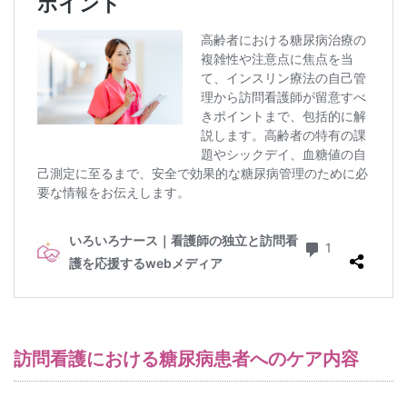
13.2
（２）
患者の
自立支
援
13.3
（３）
継続的
なケア
の提供
13.4
（４）
チーム
医療に
よる連
携
13.5
訪問看護における糖尿病患者へのケア内容
（５）
患者と
家族の