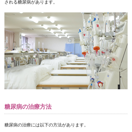
と
される糖尿病があります。
は
4.1
糖尿
病の
主な
合併
症
5
糖
尿
病
に
高
額
な
医
糖尿病の治療方法
療
費
が
発
糖尿病の治療には以下の方法があります。
生