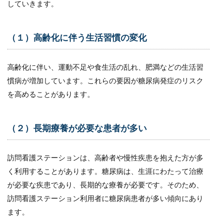
していきます。
11.2
訪問看
護師
（１）高齢化に伴う生活習慣の変化
11.3
栄養士
高齢化に伴い、運動不足や食生活の乱れ、肥満などの生活習
11.4
理学療
慣病が増加しています。これらの要因が糖尿病発症のリスク
法士、
を高めることがあります。
作業療
法士
11.5
（２）長期療養が必要な患者が多い
薬剤師
11.6
訪問看護ステーションは、高齢者や慢性疾患を抱えた方が多
心理
士、ソ
く利用することがあります。糖尿病は、生涯にわたって治療
ーシャ
が必要な疾患であり、長期的な療養が必要です。そのため、
ルワー
カー
訪問看護ステーション利用者に糖尿病患者が多い傾向にあり
ます。
12