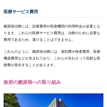
8.2
（２）
疾患管
医療サービス費用
理のサ
ポート
糖尿病治療には、診療費用や医療機関の利用料金が必要とな
8.3
ります。これらの医療サービス費用は、治療のために必要な
（３）
健康情
費用であるため、避けることはできません。
報の提
供
これらのように、糖尿病治療には、薬剤費や検査費用、医療
8.4
機器費用などが含まれており、これらが合わさって高額な医
（４）
医療機
療費が発生することがあります。
関との
連携
政府の糖尿病への取り組み
9
訪
問
看
護
に