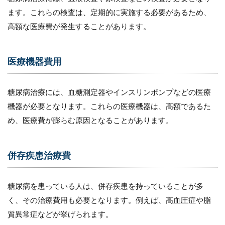
お
け
ます。これらの検査は、定期的に実施する必要があるため、
る
高額な医療費が発生することがあります。
訪
問
看
護
医療機器費用
ス
テ
ー
糖尿病治療には、血糖測定器やインスリンポンプなどの医療
シ
機器が必要となります。これらの医療機器は、高額であるた
ョ
ン
め、医療費が膨らむ原因となることがあります。
の
役
割
併存疾患治療費
8.1
（１）
医療機
糖尿病を患っている人は、併存疾患を持っていることが多
器の管
く、その治療費用も必要となります。例えば、高血圧症や脂
理と操
作指導
質異常症などが挙げられます。