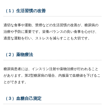
す
る
（１）生活習慣の改善
理
由
5.1
適切な食事や運動、禁煙などの生活習慣の改善が、糖尿病の
薬剤
治療や予防に重要です。栄養バランスの良い食事を心がけ、
費
適度な運動を行い、ストレスを減らすことも大切です。
5.2
検査
費用
（２）薬物療法
5.3
医療
機器
糖尿病患者には、インスリン注射や薬物治療が行われること
費用
があります。第2型糖尿病の場合、内服薬で血糖値を下げるこ
5.4
とができます。
併存
疾患
治療
費
（３）血糖自己測定