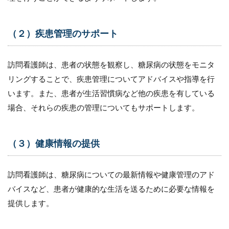
対する
相談対
応
（２）疾患管理のサポート
12.7
（７）
訪問看護師は、患者の状態を観察し、糖尿病の状態をモニタ
緊急時
の対応
リングすることで、疾患管理についてアドバイスや指導を行
います。また、患者が生活習慣病など他の疾患を有している
12.8
（８）
場合、それらの疾患の管理についてもサポートします。
在宅で
の糖尿
病治療
（３）健康情報の提供
に必要
な道具
の説明
訪問看護師は、糖尿病についての最新情報や健康管理のアド
12.9
バイスなど、患者が健康的な生活を送るために必要な情報を
（９）
心理的
提供します。
サポー
ト