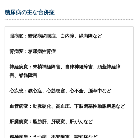
6.5
糖尿病の主な合併症
（５）
自己管
理支援
の強化
眼病変：糖尿病網膜症、白内障、緑内障など
7
訪
腎病変：糖尿病性腎症
問
看
護
神経病変：末梢神経障害、自律神経障害、頭蓋神経障
ス
害、脊髄障害
テ
ー
シ
心疾患：狭心症、心筋梗塞、心不全、脳卒中など
ョ
ン
血管病変：動脈硬化、高血圧、下肢閉塞性動脈疾患など
利
用
者
肝臓病変：脂肪肝、肝硬変、肝がんなど
に
糖
尿
精神疾患：うつ病、不安障害、認知症など