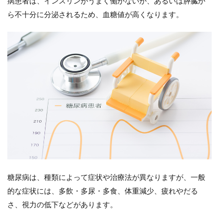
病患者は、インスリンがうまく働かないか、あるいは膵臓か
か
ら不十分に分泌されるため、血糖値が高くなります。
2
糖
尿
病
の
種
類
2.1
第1型
糖尿
病
2.2
第2型
糖尿
病
糖尿病は、種類によって症状や治療法が異なりますが、一般
2.3
的な症状には、多飲・多尿・多食、体重減少、疲れやだる
妊娠
さ、視力の低下などがあります。
糖尿
病