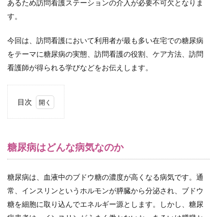
あるため訪問看護ステーションの介入が必要不可欠となりま
す。
今回は、訪問看護において利用者が最も多い在宅での糖尿病
をテーマに糖尿病の実態、訪問看護の役割、ケア方法、訪問
看護師が得られる学びなどをお伝えします。
目次
1
糖
尿
病
糖尿病はどんな病気なのか
は
ど
ん
糖尿病は、血液中のブドウ糖の濃度が高くなる病気です。通
な
病
常、インスリンというホルモンが膵臓から分泌され、ブドウ
気
糖を細胞に取り込んでエネルギー源とします。しかし、糖尿
な
の