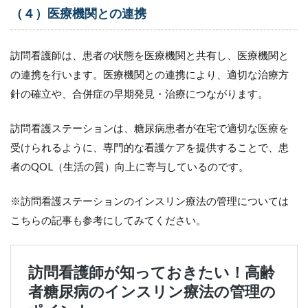
13
（４）医療機関との連携
糖尿
病患
者へ
訪問看護師は、患者の状態を医療機関と共有し、医療機関と
のケ
の連携を行います。医療機関との連携により、適切な治療方
アを
通し
針の確立や、合併症の早期発見・治療につながります。
て得
られ
訪問看護ステーションは、糖尿病患者が在宅で適切な医療を
る訪
問看
受けられるように、専門的な看護ケアを提供することで、患
護師
者のQOL（生活の質）向上に寄与しているのです。
の学
びと
は
※訪問看護ステーションのインスリン療法の管理については
13.1
こちらの記事も参考にしてみてください。
（１）
患者と
家族と
の信頼
関係の
構築