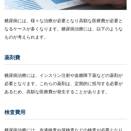
7.3
（３）
糖尿病には、様々な治療が必要となり高額な医療費が必要と
病状の
進行や
なるケースが多くなります。糖尿病治療には、以下のような
合併症
ものが考えられます。
の発症
による
在宅療
養需要
薬剤費
の増加
8
糖尿病治療には、インスリン注射や血糖降下薬などの薬剤が
在
宅
必要となります。これらの薬剤は、定期的に投与する必要が
で
あるため、高額な医療費が発生することがあります。
の
糖
尿
病
検査費用
治
療
に
糖尿病治療には、血液検査や尿検査などの検査が必要となり