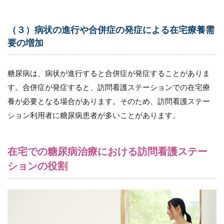
糖尿
病を
もつ
（３）病状の進行や合併症の発症による在宅療養需
利用
要の増加
者・
家族
のセ
糖尿病は、病状が進行すると合併症が発症することがありま
ルフ
ケア
す。合併症が発症すると、訪問看護ステーションでの在宅療
への
養が必要となる場合があります。そのため、訪問看護ステー
支援
ション利用者に糖尿病患者が多いことがあります。
12.1
（１）
血糖値
測定の
在宅での糖尿病治療における訪問看護ステー
指導
ションの役割
12.2
（２）
薬の服
用指導
12.3