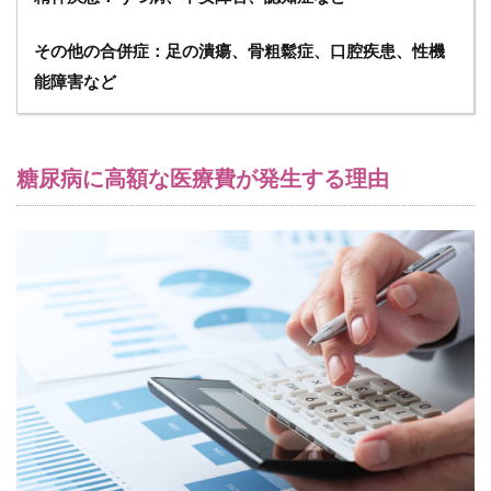
病
が
その他の合併症：足の潰瘍、骨粗鬆症、口腔疾患、性機
最
も
能障害など
多
い
理
由
糖尿病に高額な医療費が発生する理由
7.1
（１）
高齢化
に伴う
生活習
慣の変
化
7.2
（２）
長期療
養が必
要な患
者が多
い