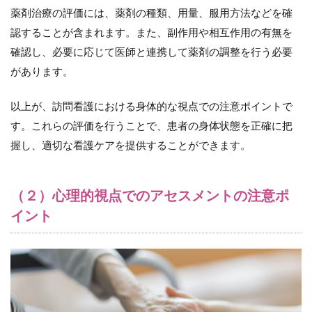
（１）
薬剤治療の評価には、薬剤の種類、用量、服用方法などを確
目的を
認することが含まれます。また、副作用や相互作用の有無を
明確に
する
確認し、必要に応じて医師と連携して薬剤の調整を行う必要
11.2
があります。
（２）
重要な
以上が、訪問看護における身体的な視点での注意ポイントで
情報を
共有す
す。これらの評価を行うことで、患者の身体状態を正確に把
る
握し、適切な看護ケアを提供することができます。
11.3
（３）
聞き取
（２）心理的視点でのアセスメントの注意ポ
りや詳
イント
細な説
明を行
う
11.4
（４）
時間を
設ける