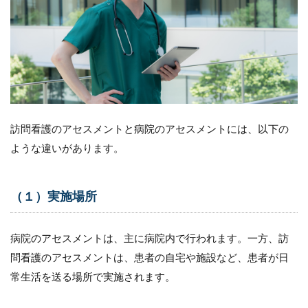
担当者
3
訪
問
看
護
の
ア
訪問看護のアセスメントと病院のアセスメントには、以下の
セ
ス
ような違いがあります。
メ
ン
ト
内
（１）実施場所
容
3.1
病院のアセスメントは、主に病院内で行われます。一方、訪
（１）
問看護のアセスメントは、患者の自宅や施設など、患者が日
生命体
徴の測
常生活を送る場所で実施されます。
定
3.2