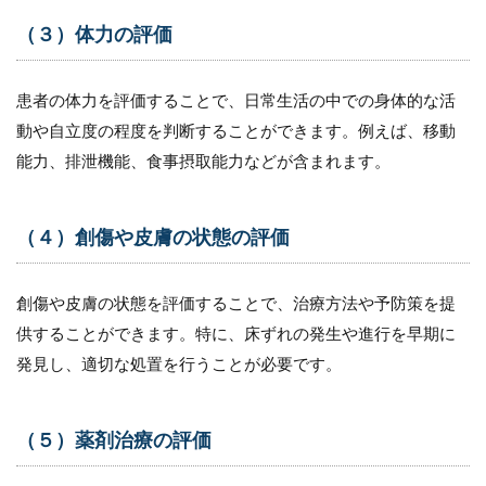
10.3
（３）
（３）体力の評価
地域の
特性の
把握
患者の体力を評価することで、日常生活の中での身体的な活
10.4
動や自立度の程度を判断することができます。例えば、移動
（３）
能力、排泄機能、食事摂取能力などが含まれます。
地域の
課題の
把握
（４）創傷や皮膚の状態の評価
11
アセ
スメ
創傷や皮膚の状態を評価することで、治療方法や予防策を提
ント
供することができます。特に、床ずれの発生や進行を早期に
の共
有・
発見し、適切な処置を行うことが必要です。
連携
のポ
イン
ト
（５）薬剤治療の評価
11.1