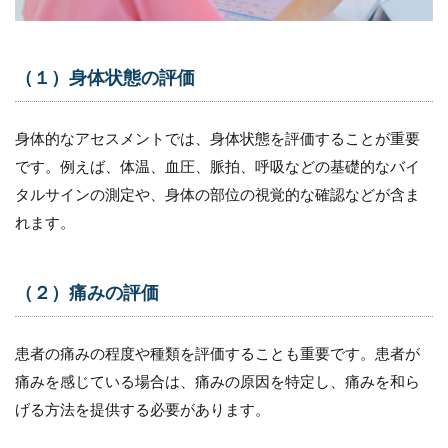
（５）
地域の
支援体
制での
（１）身体状態の評価
アセス
メント
の注意
身体的なアセスメントでは、身体状態を評価することが重要
ポイン
ト
です。例えば、体温、血圧、脈拍、呼吸などの基礎的なバイ
10.1
タルサインの測定や、身体の部位の視覚的な確認などが含ま
（１）
れます。
地域の
リソー
スの把
握
（２）痛みの評価
10.2
（２）
患者の痛みの程度や種類を評価することも重要です。患者が
地域の
痛みを感じている場合は、痛みの原因を特定し、痛みを和ら
連携体
制の確
げる方法を提供する必要があります。
認