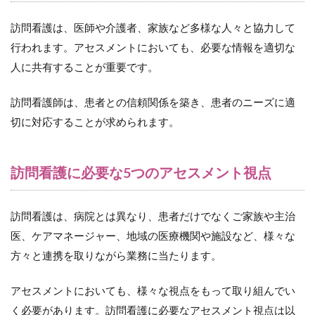
居住地
域の社
訪問看護は、医師や介護者、家族など多様な人々と協力して
会的な
行われます。アセスメントにおいても、必要な情報を適切な
資源の
評価
人に共有することが重要です。
8.4
訪問看護師は、患者との信頼関係を築き、患者のニーズに適
（４）
生活環
切に対応することが求められます。
境の清
潔度や
整頓度
訪問看護に必要な5つのアセスメント視点
の評価
8.5
（５）
訪問看護は、病院とは異なり、患者だけでなくご家族や主治
居住者
医、ケアマネージャー、地域の医療機関や施設など、様々な
の生活
スタイ
方々と連携を取りながら業務に当たります。
ルの評
価
アセスメントにおいても、様々な視点をもって取り組んでい
9
く必要があります。訪問看護に必要なアセスメント視点は以