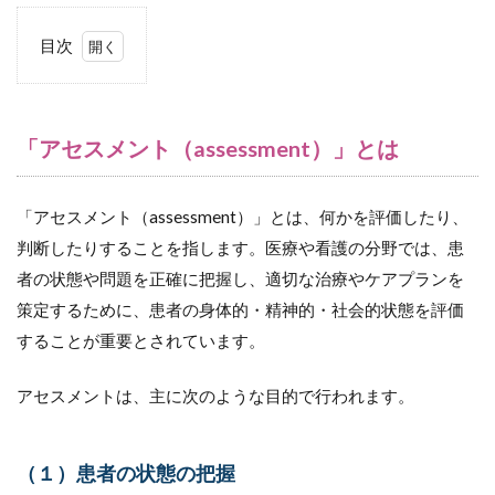
目次
1
「アセスメン
ト
（assessment）」
とは
「アセスメント（assessment）」とは
1.1
（１）
「アセスメント（assessment）」とは、何かを評価したり、
患者の
状態の
判断したりすることを指します。医療や看護の分野では、患
把握
者の状態や問題を正確に把握し、適切な治療やケアプランを
1.2
策定するために、患者の身体的・精神的・社会的状態を評価
（２）
することが重要とされています。
問題の
同定
アセスメントは、主に次のような目的で行われます。
1.3
（３）
ケアプ
ランの
（１）患者の状態の把握
策定