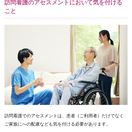
訪問看護のアセスメントにおいて気を付ける
（５）
こと
薬剤治
療の評
価
7
（２）
心理的
視点で
のアセ
スメン
トの注
意ポイ
ント
7.1
（１）
精神的
な状態
の評価
訪問看護でのアセスメントは、患者（ご利用者）だけでなく
7.2
ご家族にへの配慮なども気を付ける必要があります。
（２）
ソーシ