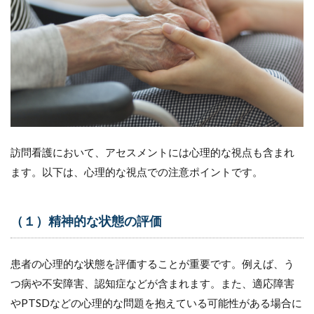
11.5
（５）
チーム
での共
有を促
す
12
訪問
看護
のア
訪問看護において、アセスメントには心理的な視点も含まれ
セス
ます。以下は、心理的な視点での注意ポイントです。
メン
トが
看護
師の
（１）精神的な状態の評価
スキ
ルア
ップ
患者の心理的な状態を評価することが重要です。例えば、う
につ
つ病や不安障害、認知症などが含まれます。また、適応障害
なが
る理
やPTSDなどの心理的な問題を抱えている可能性がある場合に
由