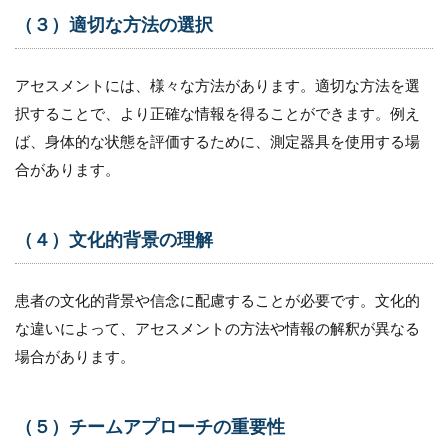
（３）
（３）適切な方法の選択
住環境
視点で
のアセ
アセスメントには、様々な方法があります。適切な方法を選
スメン
トの注
択することで、より正確な情報を得ることができます。例え
意ポイ
ば、身体的な状態を評価するために、測定器具を使用する場
ント
合があります。
8.1
（１）
住居の
（４）文化的背景の理解
安全性
の評価
8.2
患者の文化的背景や信念に配慮することが必要です。文化的
（２）
な違いによって、アセスメントの方法や情報の解釈が異なる
環境へ
の適応
場合があります。
性の評
価
（５）チームアプローチの重要性
8.3
（３）