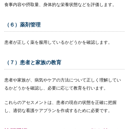
6.1
食事内容や摂取量、身体的な栄養状態などを評価します。
（１）
身体状
態の評
（６）薬剤管理
価
6.2
（２）
患者が正しく薬を服用しているかどうかを確認します。
痛みの
評価
（７）患者と家族の教育
6.3
（３）
体力の
評価
患者や家族が、病気やケアの方法について正しく理解してい
るかどうかを確認し、必要に応じて教育を行います。
6.4
（４）
創傷や
これらのアセスメントは、患者の現在の状態を正確に把握
皮膚の
し、適切な看護ケアプランを作成するために必要です。
状態の
評価
6.5