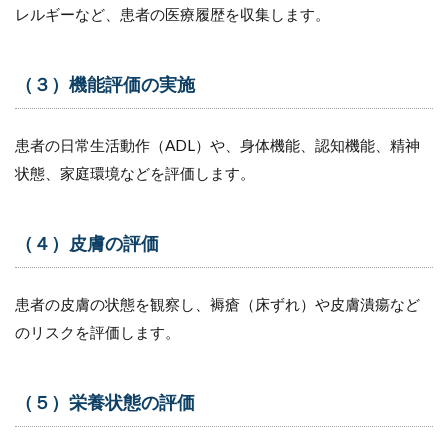
必
レルギーなど、患者の医療履歴を収集します。
要
な5
つ
（３）機能評価の実施
の
ア
セ
ス
患者の日常生活動作（ADL）や、身体機能、認知機能、精神
メ
状態、家庭環境などを評価します。
ン
ト
視
点
（４）皮膚の評価
6
（１）
患者の皮膚の状態を観察し、褥瘡（床ずれ）や皮膚潰瘍など
身体的
視点で
のリスクを評価します。
のアセ
スメン
トの注
（５）栄養状態の評価
意ポイ
ント