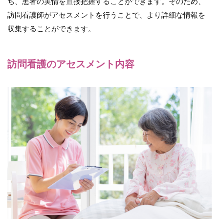
ち、患者の実情を直接把握することができます。そのため、
て
気
訪問看護師がアセスメントを行うことで、より詳細な情報を
を
収集することができます。
付
け
る
こ
訪問看護のアセスメント内容
と
4.1
（１）
プライ
バシー
の確保
4.2
（２）
患者と
のコミ
ュニケ
ーショ
ン
4.3