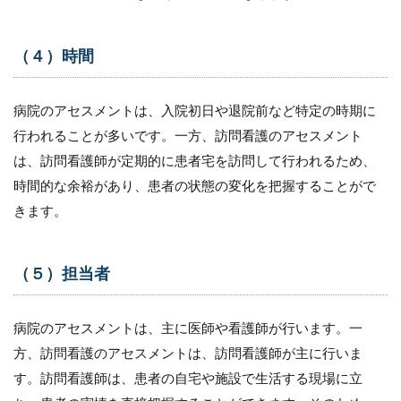
薬剤管
理
3.7
（４）時間
（７）
患者と
家族の
病院のアセスメントは、入院初日や退院前など特定の時期に
教育
行われることが多いです。一方、訪問看護のアセスメント
4
は、訪問看護師が定期的に患者宅を訪問して行われるため、
訪
時間的な余裕があり、患者の状態の変化を把握することがで
問
看
きます。
護
の
ア
セ
（５）担当者
ス
メ
ン
病院のアセスメントは、主に医師や看護師が行います。一
ト
方、訪問看護のアセスメントは、訪問看護師が主に行いま
に
お
す。訪問看護師は、患者の自宅や施設で生活する現場に立
い