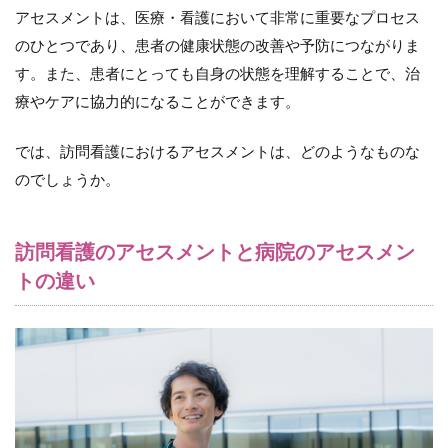
の
アセスメントは、医療・看護において非常に重要なプロセス
違
い
のひとつであり、患者の健康状態の改善や予防につながりま
す。また、患者にとっても自身の状態を理解することで、治
2.1
（１）
療やケアに協力的になることができます。
実施場
所
では、訪問看護におけるアセスメントは、どのようなものな
2.2
のでしょうか。
（２）
患者の
状態
訪問看護のアセスメントと病院のアセスメン
2.3
トの違い
（３）
評価項
目
2.4
（４）
時間
2.5
（５）