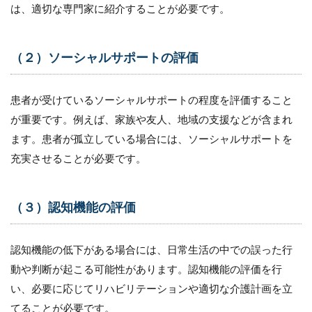
は、適切な専門家に紹介することが必要です。
12.1
（１）
看護診
（２）ソーシャルサポートの評価
断の正
確性向
上
患者が受けているソーシャルサポートの程度を評価すること
12.2
が重要です。例えば、家族や友人、地域の支援などが含まれ
（２）
ます。患者が孤立している場合には、ソーシャルサポートを
看護計
画の立
充実させることが必要です。
案能力
の向上
12.3
（３）認知機能の評価
（３）
コミュ
ニケー
認知機能の低下がある場合には、日常生活の中での誤った行
ション
動や判断が起こる可能性があります。認知機能の評価を行
能力の
向上
い、必要に応じてリハビリテーションや適切な介護計画を立
12.4
てることが必要です。