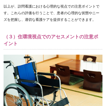
方法
以上が、訪問看護における心理的な視点での注意ポイントで
13.1
す。これらの評価を行うことで、患者の心理的な状態やニー
（１）
ズを把握し、適切な看護ケアを提供することができます。
実地指
導をお
こなう
（３）住環境視点でのアセスメントの注意ポ
13.2
イント
（２）
ガイド
ライン
やマニ
ュアル
を活用
する
13.3
（３）
ロール
プレイ
をおこ
なう