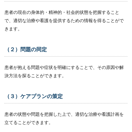
2
患者の現在の身体的・精神的・社会的状態を把握すること
訪
で、適切な治療や看護を提供するための情報を得ることがで
問
看
きます。
護
の
ア
（２）問題の同定
セ
ス
メ
ン
患者が抱える問題や症状を明確にすることで、その原因や解
ト
決方法を探ることができます。
と
病
院
の
（３）ケアプランの策定
ア
セ
ス
患者の状態や問題を把握した上で、適切な治療や看護計画を
メ
ン
立てることができます。
ト