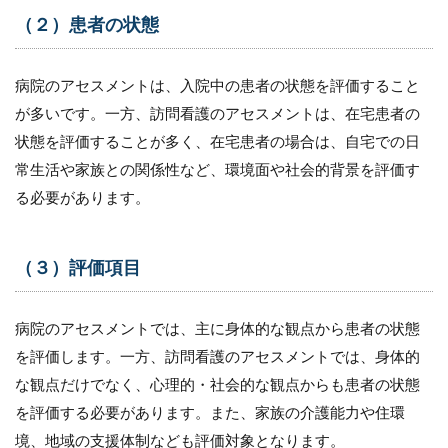
（２）
（２）患者の状態
病歴の
取得
病院のアセスメントは、入院中の患者の状態を評価すること
3.3
が多いです。一方、訪問看護のアセスメントは、在宅患者の
（３）
機能評
状態を評価することが多く、在宅患者の場合は、自宅での日
価の実
常生活や家族との関係性など、環境面や社会的背景を評価す
施
る必要があります。
3.4
（４）
皮膚の
評価
（３）評価項目
3.5
（５）
病院のアセスメントでは、主に身体的な観点から患者の状態
栄養状
を評価します。一方、訪問看護のアセスメントでは、身体的
態の評
価
な観点だけでなく、心理的・社会的な観点からも患者の状態
3.6
を評価する必要があります。また、家族の介護能力や住環
（６）
境、地域の支援体制なども評価対象となります。