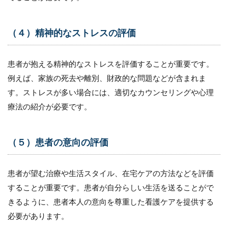
（４）
臨床判
断力の
（４）精神的なストレスの評価
向上
12.5
患者が抱える精神的なストレスを評価することが重要です。
（５）
チーム
例えば、家族の死去や離別、財政的な問題などが含まれま
ワーク
す。ストレスが多い場合には、適切なカウンセリングや心理
能力の
向上
療法の紹介が必要です。
13
訪問
看護
（５）患者の意向の評価
未経
験の
看護
患者が望む治療や生活スタイル、在宅ケアの方法などを評価
師へ
することが重要です。患者が自分らしい生活を送ることがで
のア
セス
きるように、患者本人の意向を尊重した看護ケアを提供する
メン
必要があります。
トの
指導