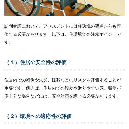
13.4
（４）
研修や
勉強会
訪問看護において、アセスメントには住環境の観点からも評
を実施
する
価する必要があります。以下は、住環境での注意ポイントで
す。
14
まと
め
（１）住居の安全性の評価
15
訪問
看護
住居内での転倒や火災、怪我などのリスクを評価することが
未経
験か
重要です。例えば、住居内での段差や滑りやすい床、照明が
らの
不十分な場合などには、安全対策を講じる必要があります。
独立
事例
をプ
レゼ
（２）環境への適応性の評価
ント