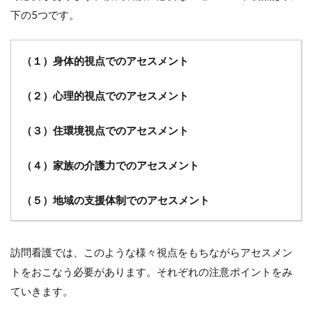
（４）
家族の
下の5つです。
介護力
でのア
セスメ
（１）身体的視点でのアセスメント
ントの
注意ポ
イント
（２）心理的視点でのアセスメント
9.1
（３）住環境視点でのアセスメント
（１）
家族の
理解度
（４）家族の介護力でのアセスメント
を確認
する
（５）地域の支援体制でのアセスメント
9.2
（２）
家族の
介護経
訪問看護では、このような様々視点をもちながらアセスメン
験を把
トをおこなう必要があります。それぞれの注意ポイントをみ
握する
ていきます。
9.3