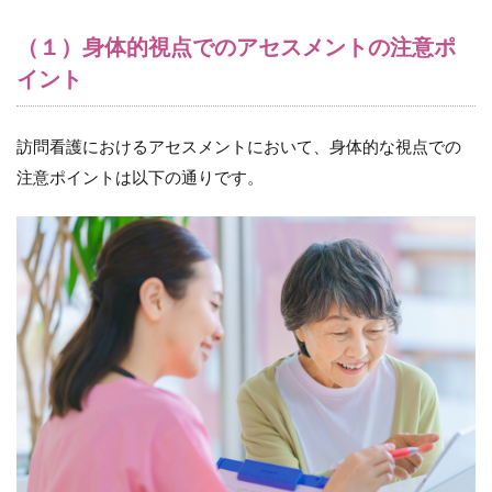
（３）
家族の
（１）身体的視点でのアセスメントの注意ポ
サポー
ト体制
イント
を確認
する
9.4
訪問看護におけるアセスメントにおいて、身体的な視点での
（４）
注意ポイントは以下の通りです。
家族と
のコミ
ュニケ
ーショ
ンを確
認する
9.5
（５）
家族の
ニーズ
を理解
する
10