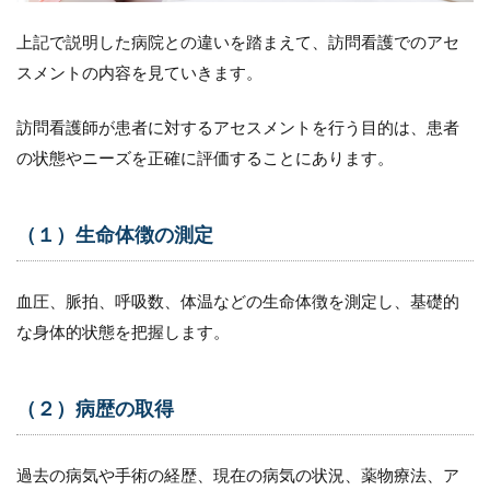
（３）
適切な
上記で説明した病院との違いを踏まえて、訪問看護でのアセ
方法の
選択
スメントの内容を見ていきます。
4.4
訪問看護師が患者に対するアセスメントを行う目的は、患者
（４）
文化的
の状態やニーズを正確に評価することにあります。
背景の
理解
4.5
（１）生命体徴の測定
（５）
チーム
アプロ
血圧、脈拍、呼吸数、体温などの生命体徴を測定し、基礎的
ーチの
な身体的状態を把握します。
重要性
5
訪
（２）病歴の取得
問
看
護
過去の病気や手術の経歴、現在の病気の状況、薬物療法、ア
に