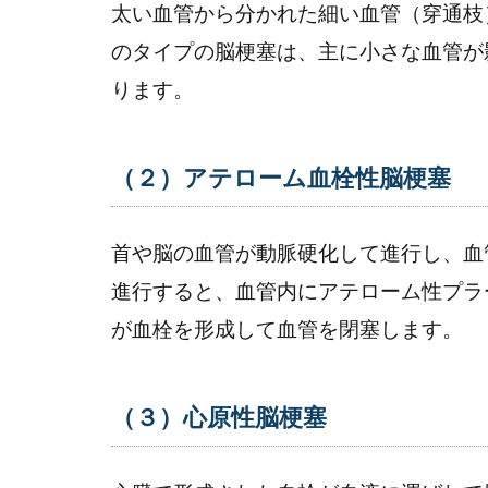
太い血管から分かれた細い血管（穿通枝
は
のタイプの脳梗塞は、主に小さな血管が
4
日
ります。
本
に
お
（２）アテローム血栓性脳梗塞
け
る
脳
首や脳の血管が動脈硬化して進行し、血
梗
進行すると、血管内にアテローム性プラ
塞
が血栓を形成して血管を閉塞します。
の
現
状
（３）心原性脳梗塞
5
脳
梗