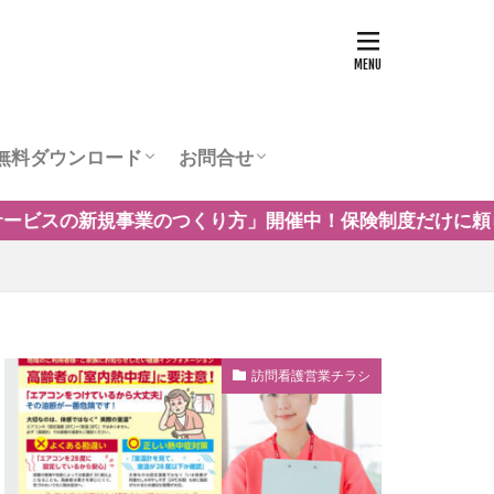
無料ダウンロード
お問合せ
ュー
営業チラシテンプレート
訪問看護お役立ち資料
訪問看護の商圏調査
運営会社
催中！保険制度だけに頼らない自費・保険外サービスの事例
訪問看護営業チラシ