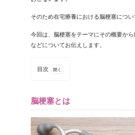
そのため在宅療養における脳梗塞につい
今回は、脳梗塞をテーマにその概要から
などについてお伝えします。
目次
1
脳
梗
脳梗塞とは
塞
と
は
1.1