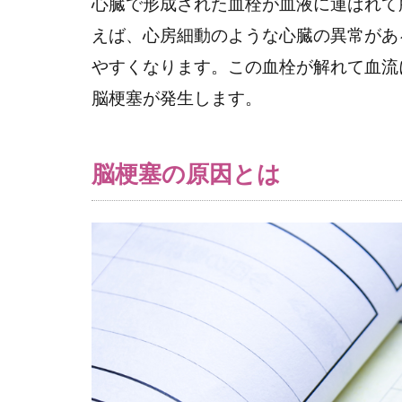
心臓で形成された血栓が血液に運ばれて
塞
えば、心房細動のような心臓の異常があ
の
やすくなります。この血栓が解れて血流
症
状
脳梗塞が発生します。
6
脳梗
脳梗塞の原因とは
塞の
後遺
症・
合併
症
7
脳
梗
塞
の