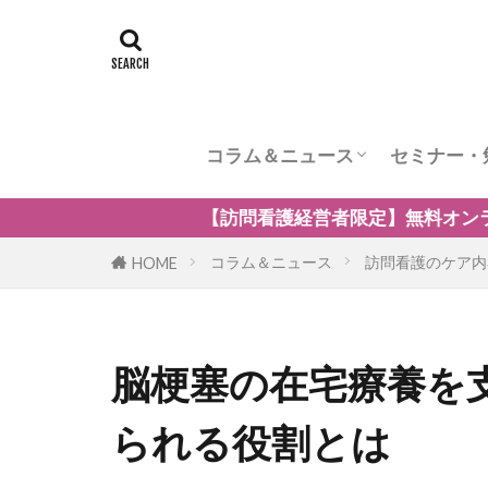
コラム＆ニュース
セミナー・
訪問看護のケア内容
訪問看護の管理者の役割
訪問看護のリスク管理
訪問看護の加算
訪問看護とナーシングホーム
訪問看護の自費・保険外サービ
訪問看護師のウェルビーング
小児の訪問看護
精神科訪問看護
訪問看護の法律
訪問看護師のマネジメント
経営者限定】無料オンラインセミナー「訪問看護の強みを
コラム＆ニュース
訪問看護のケア内
HOME
脳梗塞の在宅療養を
られる役割とは