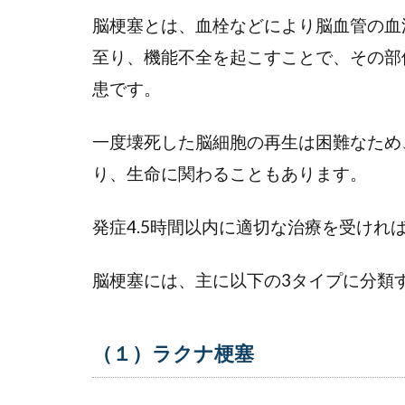
塞
脳梗塞とは、血栓などにより脳血管の血
の
至り、機能不全を起こすことで、その部
原
因
患です。
と
は
一度壊死した脳細胞の再生は困難なため
3
り、生命に関わることもあります。
脳
梗
発症4.5時間以内に適切な治療を受けれ
塞
の
脳梗塞には、主に以下の3タイプに分類
再
発
リ
ス
（１）ラクナ梗塞
ク
と