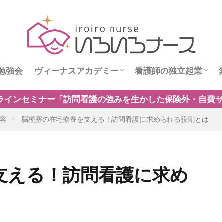
勉強会
ヴィーナスアカデミー
看護師の独立起業
ス
ヴィーナスニュース
看護師独立インタビ
生かした保険外・自費サービスの新規事業のつくり方」開
容
脳梗塞の在宅療養を支える！訪問看護に求められる役割とは
支える！訪問看護に求め