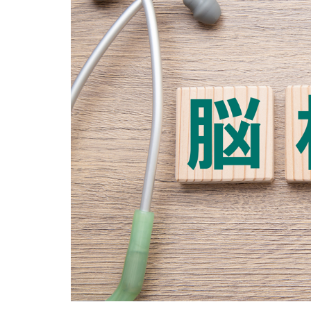
（１）
ラクナ
梗塞
1.2
（２）
アテロ
ーム血
栓性脳
梗塞
1.3
（３）
心原性
脳梗塞
2
脳
梗