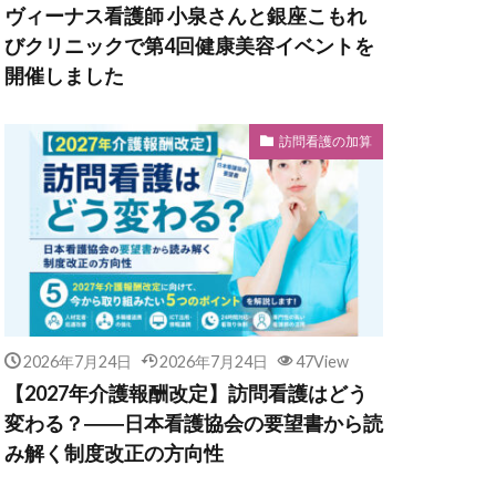
ヴィーナス看護師 小泉さんと銀座こもれ
びクリニックで第4回健康美容イベントを
開催しました
訪問看護の加算
2026年7月24日
2026年7月24日
47View
【2027年介護報酬改定】訪問看護はどう
変わる？――日本看護協会の要望書から読
み解く制度改正の方向性