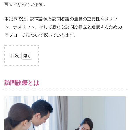
可欠となっています。
本記事では、訪問診療と訪問看護の連携の重要性やメリッ
ト、デメリット、そして新たな訪問診療医と連携するための
アプローチについて探っていきます。
目次
1
訪
問
診
訪問診療とは
療
と
は
1.1
訪問
診療
のニ
ーズ