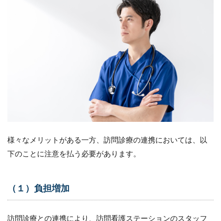
（８）
患者中
心のケ
アの追
求
7.9
（９）
地域と
の連携
の強化
8
ま
と
様々なメリットがある一方、訪問診療の連携においては、以
め
下のことに注意を払う必要があります。
（１）負担増加
訪問診療との連携により、訪問看護ステーションのスタッフ