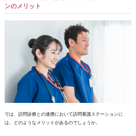
ト
ンのメリット
と
は
6.1
（１）
総合的
なケア
の提供
6.2
（２）
効率的
な診療
と時間
の節約
6.3
（３）
情報共
では、訪問診療との連携において訪問看護ステーションに
有と連
は、どのようなメリットがあるのでしょうか。
携によ
る継続
的なケ