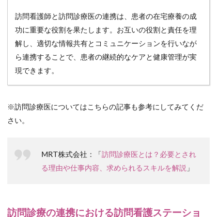
コミュ
ニケー
訪問看護師と訪問診療医の連携は、患者の在宅療養の成
ション
功に重要な役割を果たします。お互いの役割と責任を理
の調整
解し、適切な情報共有とコミュニケーションを行いなが
6
ら連携することで、患者の継続的なケアと健康管理が実
連
携
現できます。
す
る
こ
と
※訪問診療医についてはこちらの記事も参考にしてみてくだ
に
さい。
よ
る
訪
問
MRT株式会社：「
訪問診療医とは？必要とされ
診
療
る理由や仕事内容、求められるスキルを解説
」
側
の
メ
リ
訪問診療の連携における訪問看護ステーショ
ッ