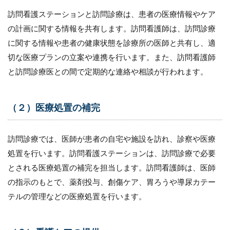
面
訪問看護ステーションと訪問診療は、患者の医療情報やケア
と
は
の計画に関する情報を共有します。訪問看護師は、訪問診療
3.1
に関する情報や患者の健康状態を診療所の医師と共有し、適
（１）
切な医療プランの立案や連携を行います。また、訪問看護師
退院支
と訪問診療医との間で定期的な連絡や相談が行われます。
援
3.1.1
情報共
（２）医療処置の補完
有
3.1.2
訪問診療では、医師が患者の自宅や施設を訪れ、診察や医療
スケジ
ュール
処置を行います。訪問看護ステーションは、訪問診療で必要
調整
とされる医療処置の補完を担当します。訪問看護師は、医師
3.1.3
の指示のもとで、薬剤投与、創傷ケア、胃ろうや導尿カテー
家庭環
テルの管理などの医療処置を行います。
境の評
価
3.2