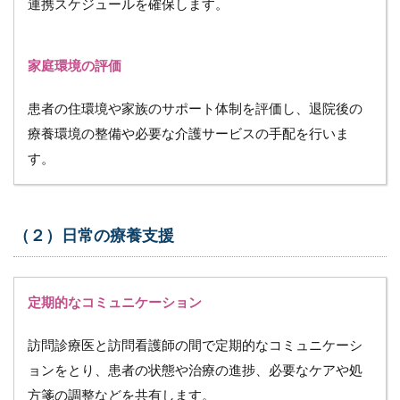
連携スケジュールを確保します。
ー
シ
ョ
ン
家庭環境の評価
の
メ
患者の住環境や家族のサポート体制を評価し、退院後の
リ
ッ
療養環境の整備や必要な介護サービスの手配を行いま
ト
す。
4.1
（１）
顧客拡
大と需
（２）日常の療養支援
要の増
加
4.2
定期的なコミュニケーション
（２）
統合的
訪問診療医と訪問看護師の間で定期的なコミュニケーシ
なケア
サービ
ョンをとり、患者の状態や治療の進捗、必要なケアや処
スの提
方箋の調整などを共有します。
供