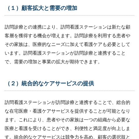
ア
（１）顧客拡大と需要の増加
6.4
（４）
訪問診療との連携により、訪問看護ステーションは新たな顧
患者の
満足度
客層を獲得する機会が増えます。訪問診療を利用する患者や
の向上
その家族は、医療的なニーズに加えて看護ケアも必要として
と信頼
関係の
います。訪問看護ステーションが訪問診療と連携すること
構築
で、需要の増加と事業の拡大が期待できます。
6.5
（５）
経営的
（２）統合的なケアサービスの提供
なメリ
ットの
追求
訪問看護ステーションが訪問診療と連携することで、総合的
7
な在宅医療・看護ケアサービスを提供することが可能となり
訪
ます。これにより、患者やその家族は一つの組織から必要な
問
診
医療と看護を受けることができ、利便性と満足度が向上しま
療
す。統合的なケアサービスは競争力を高め、顧客の選択肢と
と