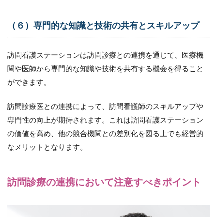
7.5
（５）
（６）専門的な知識と技術の共有とスキルアップ
教育と
研修の
実施
訪問看護ステーションは訪問診療との連携を通じて、医療機
7.6
関や医師から専門的な知識や技術を共有する機会を得ること
（６）
ができます。
フィー
ドバッ
クと改
訪問診療医との連携によって、訪問看護師のスキルアップや
善の循
専門性の向上が期待されます。これは訪問看護ステーション
環
の価値を高め、他の競合機関との差別化を図る上でも経営的
7.7
（７）
なメリットとなります。
チーム
ワーク
と相互
訪問診療の連携において注意すべきポイント
尊重の
醸成
7.8