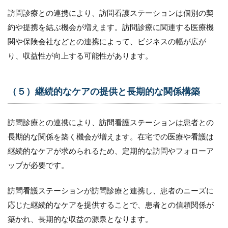
7.2
訪問診療との連携により、訪問看護ステーションは個別の契
（２）
約や提携を結ぶ機会が増えます。訪問診療に関連する医療機
共通の
ゴール
関や保険会社などとの連携によって、ビジネスの幅が広が
の設定
り、収益性が向上する可能性があります。
7.3
（３）
ミーテ
（５）継続的なケアの提供と長期的な関係構築
ィング
やカン
ファレ
訪問診療との連携により、訪問看護ステーションは患者との
ンスの
実施
長期的な関係を築く機会が増えます。在宅での医療や看護は
継続的なケアが求められるため、定期的な訪問やフォローア
7.4
（４）
ップが必要です。
プロト
コール
訪問看護ステーションが訪問診療と連携し、患者のニーズに
やガイ
ドライ
応じた継続的なケアを提供することで、患者との信頼関係が
ンの策
築かれ、長期的な収益の源泉となります。
定