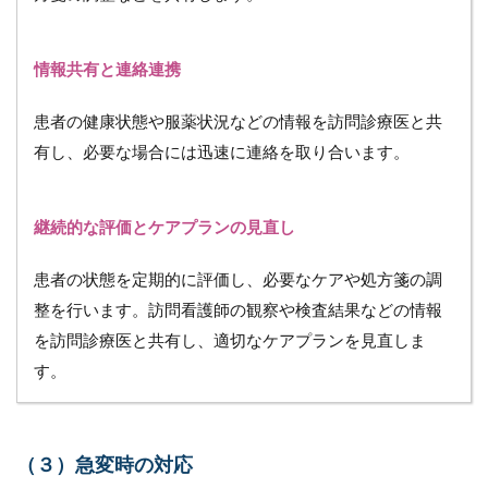
4.3
（３）
情報共有と連絡連携
連携に
よる効
率化と
患者の健康状態や服薬状況などの情報を訪問診療医と共
コスト
有し、必要な場合には迅速に連絡を取り合います。
削減
4.4
（４）
継続的な評価とケアプランの見直し
個別契
約や収
患者の状態を定期的に評価し、必要なケアや処方箋の調
益の向
上
整を行います。訪問看護師の観察や検査結果などの情報
4.5
を訪問診療医と共有し、適切なケアプランを見直しま
（５）
す。
継続的
なケア
の提供
と長期
（３）急変時の対応
的な関
係構築