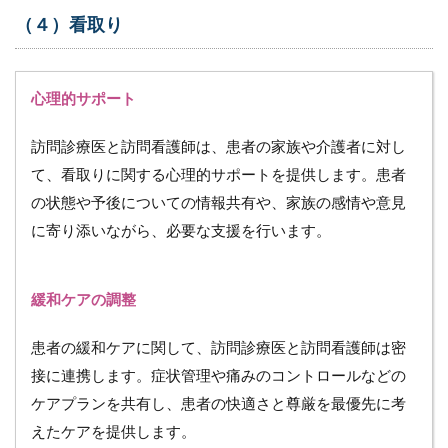
注
意
（４）看取り
す
べ
き
心理的サポート
ポ
イ
ン
訪問診療医と訪問看護師は、患者の家族や介護者に対し
ト
て、看取りに関する心理的サポートを提供します。患者
5.1
の状態や予後についての情報共有や、家族の感情や意見
（１）
負担増
に寄り添いながら、必要な支援を行います。
加
5.2
緩和ケアの調整
（２）
人材と
リソー
患者の緩和ケアに関して、訪問診療医と訪問看護師は密
スの確
接に連携します。症状管理や痛みのコントロールなどの
保
ケアプランを共有し、患者の快適さと尊厳を最優先に考
5.3
えたケアを提供します。
（３）