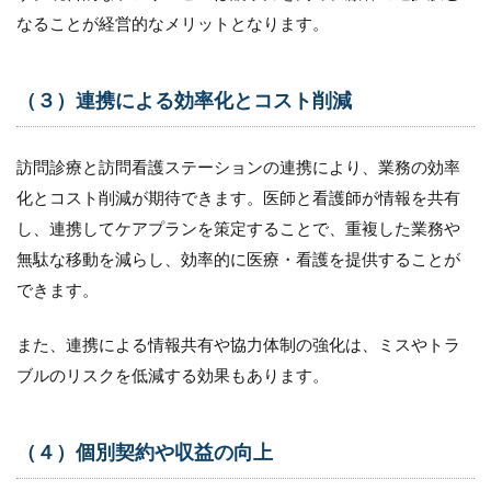
の
なることが経営的なメリットとなります。
連
携
の
（３）連携による効率化とコスト削減
た
め
の9
つ
訪問診療と訪問看護ステーションの連携により、業務の効率
の
化とコスト削減が期待できます。医師と看護師が情報を共有
ア
プ
し、連携してケアプランを策定することで、重複した業務や
ロ
無駄な移動を減らし、効率的に医療・看護を提供することが
ー
チ
できます。
方
法
また、連携による情報共有や協力体制の強化は、ミスやトラ
7.1
ブルのリスクを低減する効果もあります。
（１）
コミュ
ニケー
（４）個別契約や収益の向上
ション
の確立