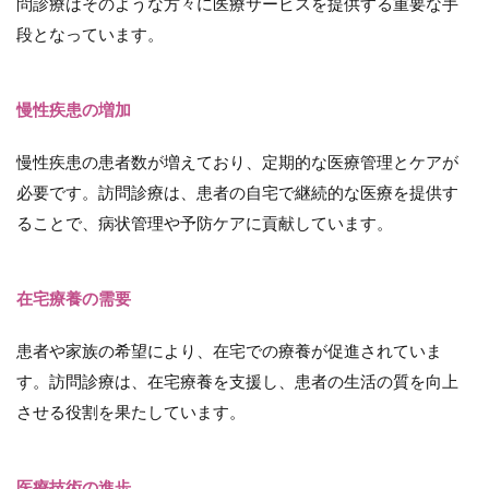
問診療はそのような方々に医療サービスを提供する重要な手
術の進
段となっています。
歩
2
訪
慢性疾患の増加
問
診
慢性疾患の患者数が増えており、定期的な医療管理とケアが
療
と
必要です。訪問診療は、患者の自宅で継続的な医療を提供す
訪
ることで、病状管理や予防ケアに貢献しています。
問
看
護
ス
在宅療養の需要
テ
ー
シ
患者や家族の希望により、在宅での療養が促進されていま
ョ
す。訪問診療は、在宅療養を支援し、患者の生活の質を向上
ン
の
させる役割を果たしています。
連
携
と
医療技術の進歩