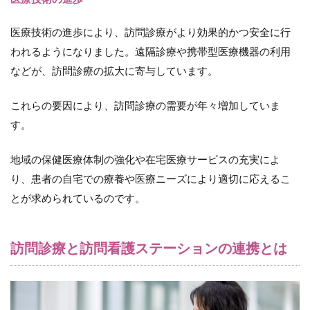
は
2.1
医療技術の進歩により、訪問診療がより効果的かつ安全に行
（１）
われるようになりました。遠隔診療や携帯型医療機器の利用
情報共
有と連
などが、訪問診療の拡大に寄与しています。
絡
2.2
これらの要因により、訪問診療の需要が年々増加していま
（２）
す。
医療処
置の補
完
地域の保健医療体制の強化や在宅医療サービスの充実によ
り、患者の自宅での療養や医療ニーズにより適切に応えるこ
2.3
（３）
とが求められているのです。
看護ケ
アの提
供
訪問診療と訪問看護ステーションの連携とは
2.4
（４）
緊急時
の対応