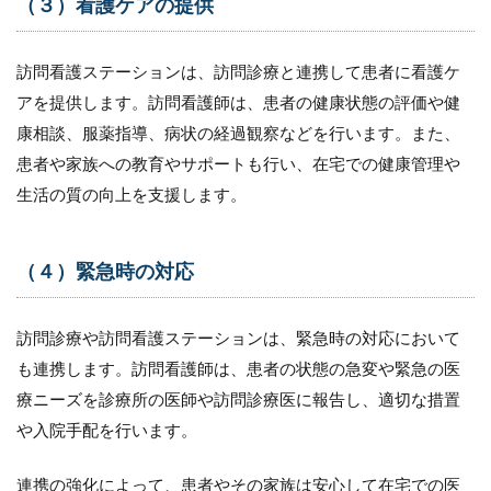
（３）看護ケアの提供
（２）
日常の
療養支
訪問看護ステーションは、訪問診療と連携して患者に看護ケ
援
アを提供します。訪問看護師は、患者の健康状態の評価や健
3.2.1
定期的
康相談、服薬指導、病状の経過観察などを行います。また、
なコミ
患者や家族への教育やサポートも行い、在宅での健康管理や
ュニケ
生活の質の向上を支援します。
ーショ
ン
3.2.2
（４）緊急時の対応
情報共
有と連
絡連携
訪問診療や訪問看護ステーションは、緊急時の対応において
3.2.3
も連携します。訪問看護師は、患者の状態の急変や緊急の医
継続的
な評価
療ニーズを診療所の医師や訪問診療医に報告し、適切な措置
とケア
や入院手配を行います。
プラン
の見直
し
連携の強化によって、患者やその家族は安心して在宅での医