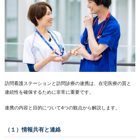
3
在
宅
医
療
に
お
い
て
訪
問
診
療
訪問看護ステーションと訪問診療の連携は、在宅医療の質と
医
と
連続性を確保するために非常に重要です。
の
連
連携の内容と目的について4つの観点から解説します。
携
が
必
要
（１）情報共有と連絡
な
場