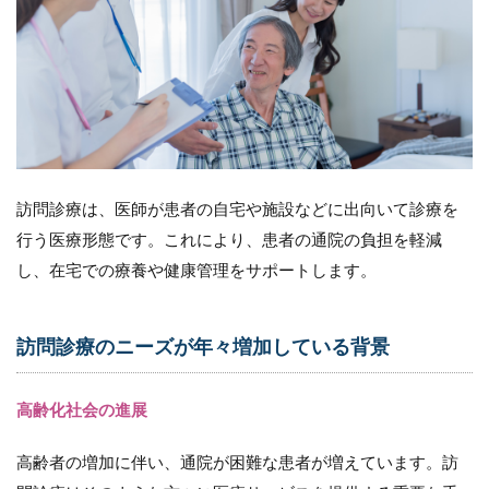
が
年々
増加
して
いる
背景
1.1.1
高齢化
社会の
訪問診療は、医師が患者の自宅や施設などに出向いて診療を
進展
行う医療形態です。これにより、患者の通院の負担を軽減
1.1.2
し、在宅での療養や健康管理をサポートします。
慢性疾
患の増
加
訪問診療のニーズが年々増加している背景
1.1.3
在宅療
養の需
高齢化社会の進展
要
高齢者の増加に伴い、通院が困難な患者が増えています。訪
1.1.4
医療技