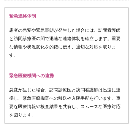
4.6
緊急連絡体制
（６）
専門的
な知識
患者の急変や緊急事態が発生した場合には、訪問看護師
と技術
と訪問診療医の間で迅速な連絡体制を確立します。重要
の共有
とスキ
な情報や状況変化を的確に伝え、適切な対応を取りま
ルアッ
す。
プ
5
訪
緊急医療機関への連携
問
診
療
急変が生じた場合、訪問診療医と訪問看護師は迅速に連
の
携し、緊急医療機関への移送や入院手配を行います。重
連
携
要な医療情報や検査結果を共有し、スムーズな医療対応
に
を図ります。
お
い
て