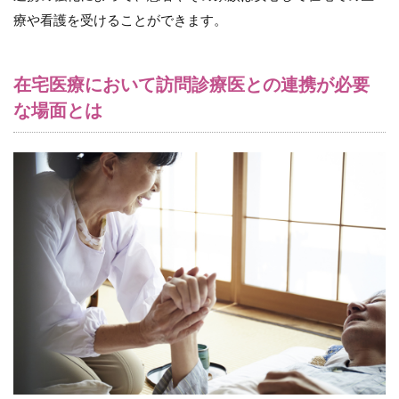
療や看護を受けることができます。
3.3
（３）
急変時
の対応
在宅医療において訪問診療医との連携が必要
3.3.1
な場面とは
緊急連
絡体制
3.3.2
緊急医
療機関
への連
携
3.4
（４）
看取り
3.4.1
心理的
サポー
ト