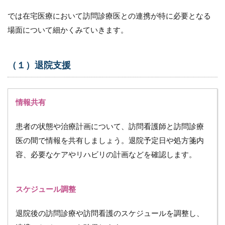
3.4.2
では在宅医療において訪問診療医との連携が特に必要となる
緩和ケ
場面について細かくみていきます。
アの調
整
4
（１）退院支援
訪
問
診
療
情報共有
の
連
患者の状態や治療計画について、訪問看護師と訪問診療
携
に
医の間で情報を共有しましょう。退院予定日や処方箋内
お
容、必要なケアやリハビリの計画などを確認します。
け
る
訪
問
スケジュール調整
看
護
ス
退院後の訪問診療や訪問看護のスケジュールを調整し、
テ