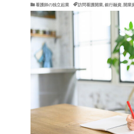
看護師の独立起業
訪問看護開業
,
銀行融資
,
開業