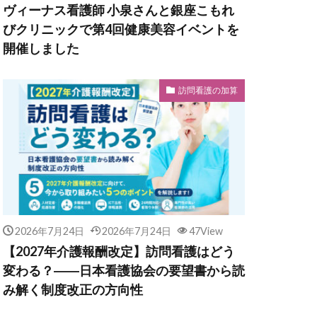
ヴィーナス看護師 小泉さんと銀座こもれ
びクリニックで第4回健康美容イベントを
開催しました
訪問看護の加算
2026年7月24日
2026年7月24日
47View
【2027年介護報酬改定】訪問看護はどう
変わる？――日本看護協会の要望書から読
み解く制度改正の方向性