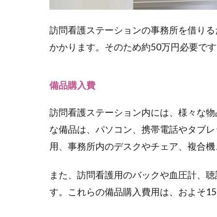
ページ
制作費
訪問看護ステーションの事務所を借りる
1.2
かかります。そのため約50万円必要です
＜２
＞運
営の
備品購入費
ため
のお
金
訪問看護ステーション内には、様々な物
「運
な備品は、パソコン、携帯電話やタブレッ
転資
用、事務所内のデスクやチェア、複合機
金」
1.2.1
また、訪問看護用のバックや血圧計、聴
人件費
す。これらの備品購入費用は、およそ15
1.2.2
家賃