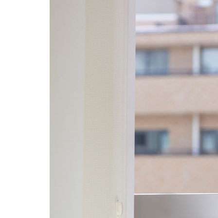
物件取
得費
1.1.3
備品購
入費
1.1.4
訪問用
の車両
購入費
1.1.5
求人・
宣伝広
告費
1.1.6
ホーム