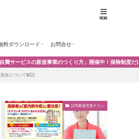
無料ダウンロード
お問合せ
ュー
営業チラシテンプレート
訪問看護お役立ち資料
訪問看護の商圏調査
運営会社
つくり方」開催中！保険制度だけに頼らない自費・保険外
業資金について解説
訪問看護営業チラシ