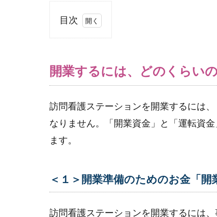
目次
1
開業
する
開業するには、どのくらいの
に
は、
どの
訪問看護ステーションを開業するには、
くら
いの
なりません。「開業資金」と「運転資金
期間
ます。
で、
どん
なお
＜１＞開業準備のためのお金「開
金が
必
要？
訪問看護ステーションを開業するには、