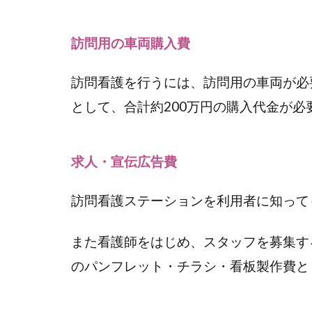
1.2.3
水道光
訪問用の車両購入費
熱費
訪問看護を行うには、訪問用の車両が必
1.2.4
駐車場
として、合計約200万円の購入代金が必
料金
1.2.5
求人・宣伝広告費
ガソリ
ン代
訪問看護ステーションを利用者に知って
1.2.6
通信費
また看護師をはじめ、スタッフを募集す
1.2.7
のパンフレット・チラシ・看板製作費と
請求ソ
フト