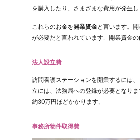
1.1
を購入したり、さまざまな費用が発生し
＜１
＞開
これらのお金を
開業資金
と言います。開
業準
が必要だと言われています。開業資金の
備の
ため
のお
金
法人設立費
「開
業資
訪問看護ステーションを開業するには、
金」
立には、法務局への登録が必要となりま
1.1.1
約30万円ほどかかります。
法人設
立費
事務所物件取得費
1.1.2
事務所