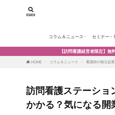
コラム＆ニュース
セミナー・
訪問看護のケア内容
訪問看護の管理者の役割
訪問看護のリスク管理
訪問看護の加算
訪問看護とナーシングホーム
訪問看護の自費・保険外サービ
訪問看護師のウェルビーング
小児の訪問看護
精神科訪問看護
訪問看護の法律
訪問看護師のマネジメント
【訪問看護経営者限定】無料オンラインセミナー「訪
コラム＆ニュース
看護師の独立起業
HOME
訪問看護ステーショ
かかる？気になる開