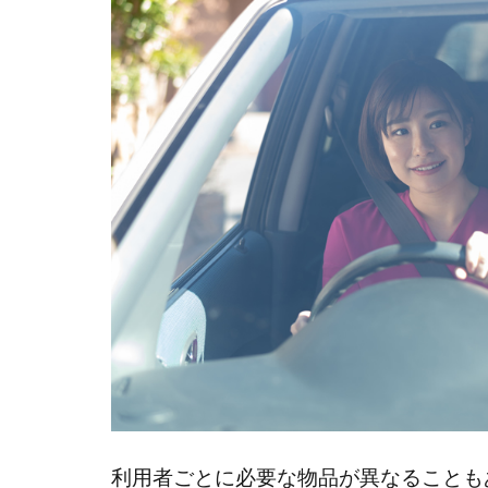
メン
ト物
品
3
ケ
ア
や
指
導
に
必
要
な
物
品
3.1
利用者ごとに必要な物品が異なることも