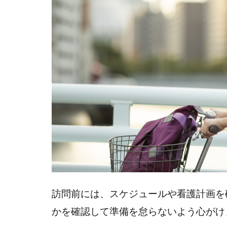
心得
2
バ
イ
タ
ル
サ
イ
ン
測
定
や
フ
ィ
訪問前には、スケジュールや看護計画を
ジ
かを確認して準備を怠らないよう心がけ
カ
ル