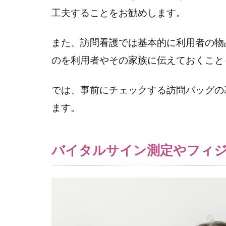
ケ
工夫することをお勧めします。
ア・
指導
物品
また、訪問看護では基本的に利用者の物
3.1.1
のを利用者やその家族に伝えておくこと
【必要
時】
では、事前にチェックする訪問バッグの
4
ます。
訪
問・
コミ
バイタルサイン測定やフィ
ュニ
ケー
ショ
ンを
円滑
にす