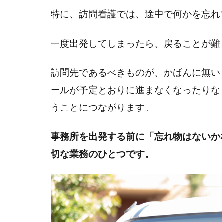
ア
特に、訪問看護では、途中で何かを忘れ
セ
ス
一度出発してしまったら、戻ることが難
メ
ン
ト
訪問先であるべきものが、かばんに無い
物
ールが予定とおりに進まなくなったりな
品
うことにつながります。
2.1
バイ
事務所を出発する前に「忘れ物はないか
タル
切な業務のひとつです。
測
定・
フィ
ジカ
ルア
セス