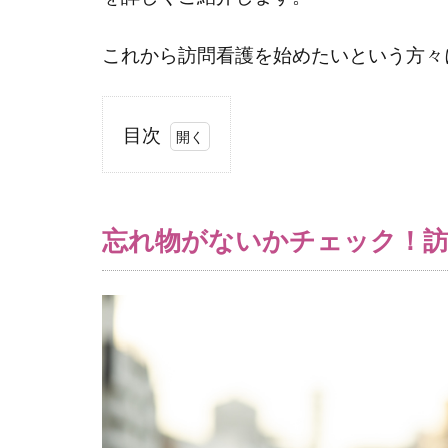
これから訪問看護を始めたいという方々
目次
1
忘れ
物が
忘れ物がないかチェック！訪
ない
かチ
ェッ
ク！
訪問
看護
師の
出発
前の