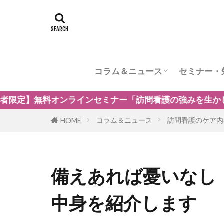
コラム＆ニュース
セミナー・
訪問看護のケア内容
訪問看護の管理者の役割
訪問看護のリスク管理
訪問看護の加算
訪問看護とナーシングホーム
訪問看護の自費・保険外サービ
訪問看護師のウェルビーング
小児の訪問看護
精神科訪問看護
訪問看護の法律
訪問看護師のマネジメント
問看護の強みを生かした保険外・自費サービスの新規事業
コラム＆ニュース
訪問看護のケア内
HOME
備えあれば憂いなし
中身を紹介します