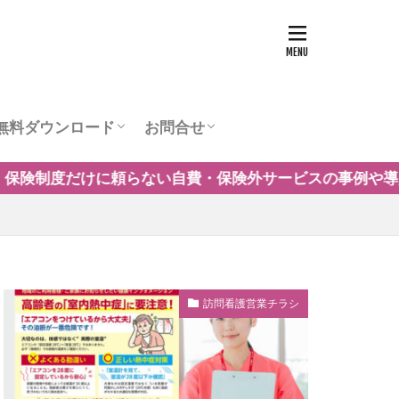
無料ダウンロード
お問合せ
ュー
営業チラシテンプレート
訪問看護お役立ち資料
訪問看護の商圏調査
運営会社
サービスの事例や導入の考え方を解説します。参加は無料
訪問看護営業チラシ