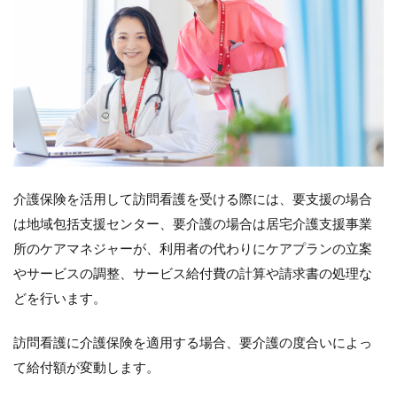
す。
6.1
医療
専門
用語
と略
語の
例
7
訪問
介護保険を活用して訪問看護を受ける際には、要支援の場合
看護
は地域包括支援センター、要介護の場合は居宅介護支援事業
師か
らケ
所のケアマネジャーが、利用者の代わりにケアプランの立案
アマ
やサービスの調整、サービス給付費の計算や請求書の処理な
ネジ
ャー
どを行います。
への
報
訪問看護に介護保険を適用する場合、要介護の度合いによっ
告、
連絡
て給付額が変動します。
方法
にも