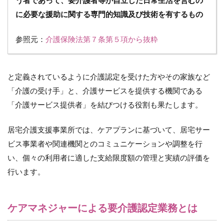
度の
に必要な援助に関する専門的知識及び技術を有するもの
判定
2.4
参照元：
介護保険法第７条第５項から抜粋
4.認
定結
果の
通知
と定義されているように介護認定を受けた方やその家族など
2.5
「介護の受け手」と、介護サービスを提供する機関である
5.介
「介護サービス提供者」を結びつける役割も果たします。
護度
の見
直し
居宅介護支援事業所では、ケアプランに基づいて、居宅サー
3
ビス事業者や関連機関とのコミュニケーションや調整を行
訪
い、個々の利用者に適した支給限度額の管理と実績の評価を
問
行います。
看
護
サ
ー
ケアマネジャーによる要介護認定業務とは
ビ
ス