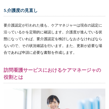
効果的
なコミ
5.介護度の見直し
ュニケ
ーショ
ン
要介護認定が行われた後も、ケアマネジャーは現在の認定に
5.4
沿っているかを定期的に確認します。介護度が進んでいる状
（４）
チーム
態になっていれば、要介護認定を検討しなおさなければなら
ワーク
ないので、その状況確認を行います。また、更新が必要な場
の強化
合であれば申請に必要な書類を作成します。
6
看護師
は怖
訪問看護サービスにおけるケアマネージャの
い！？
職種に
役割とは
よって
伝わる
言葉・
伝わら
ない言
葉は異
なりま