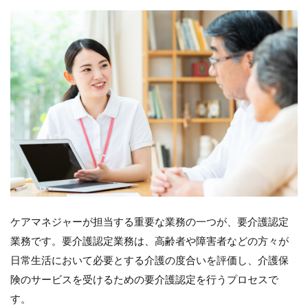
に
お
け
る
ケ
ア
マ
ネ
ー
ジ
ャ
の
役
割
と
は
ケアマネジャーが担当する重要な業務の一つが、要介護認定
4
業務です。要介護認定業務は、高齢者や障害者などの方々が
訪
問
日常生活において必要とする介護の度合いを評価し、介護保
看
険のサービスを受けるための要介護認定を行うプロセスで
護
と
す。
ケ