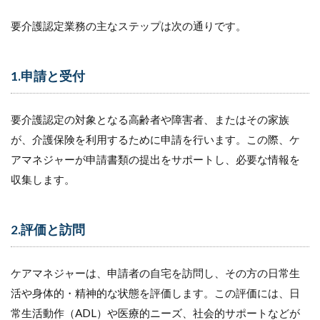
ア
要介護認定業務の主なステップは次の通りです。
マ
ネ
ジ
ャ
1.申請と受付
ー
と
の
要介護認定の対象となる高齢者や障害者、またはその家族
か
か
が、介護保険を利用するために申請を行います。この際、ケ
わ
アマネジャーが申請書類の提出をサポートし、必要な情報を
り
と
収集します。
は
5
大切
2.評価と訪問
なの
は、
ケア
ケアマネジャーは、申請者の自宅を訪問し、その方の日常生
マネ
活や身体的・精神的な状態を評価します。この評価には、日
ジャ
ーと
常生活動作（ADL）や医療的ニーズ、社会的サポートなどが