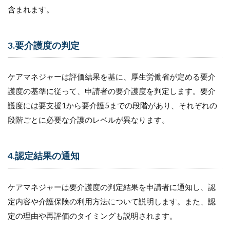
の顔
含まれます。
の見
える
関係
づく
3.要介護度の判定
り
5.1
ケアマネジャーは評価結果を基に、厚生労働省が定める要介
（１）
異なる
護度の基準に従って、申請者の要介護度を判定します。要介
役割を
護度には要支援1から要介護5までの段階があり、それぞれの
持つ専
門職の
段階ごとに必要な介護のレベルが異なります。
協力
5.2
4.認定結果の通知
（２）
医療の
アドバ
イスと
ケアマネジャーは要介護度の判定結果を申請者に通知し、認
調整
定内容や介護保険の利用方法について説明します。また、認
5.3
定の理由や再評価のタイミングも説明されます。
（３）