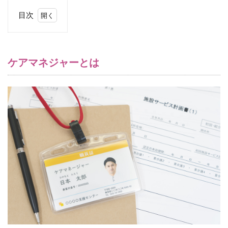
目次
1
ケ
ア
マ
ケアマネジャーとは
ネ
ジ
ャ
ー
と
は
2
ケ
ア
マ
ネ
ジ
ャ
ー
に
よ