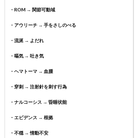
・ROM → 関節可動域
・アウリーチ → 手をさしのべる
・流涎 → よだれ
・嘔気 → 吐き気
・ヘマトーマ → 血腫
・穿刺 → 注射針を刺す行為
・ナルコーシス → 昏睡状能
・エビデンス → 根拠
・不穏 → 情動不安