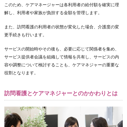
注意
このため、ケアマネージャーは各利用者の給付額を確実に理
が必
解し、利用者や家族が負担する金額を管理します。
要
8
また、訪問看護の利用者の状態が変化した場合、介護度の変
ま
更手続きも行います。
と
め
サービスの開始時やその後も、必要に応じて関係者を集め、
9
サービス提供者会議を組織して情報を共有し、サービスの内
【自
己資
容や調整について検討することも、ケアマネジャーの重要な
金ゼ
役割となります。
ロ】
訪問
看護
未経
訪問看護とケアマネジャーとのかかわりとは
験か
らの
独立
事例
をプ
レゼ
ント