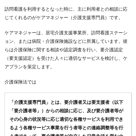
る
要
訪問看護を利用するとなった時に、主に利用者との相談に応
介
じてくれるのがケアマネジャー（介護支援専門員）です。
護
認
定
ケアマネジャーは、居宅介護支援事業所、訪問看護ステーシ
業
ョン、または病院・介護保険施設などに所属しています。彼
務
と
らは介護保険に関する相談や認定調査を行い、要介護認定
は
（要支援認定）を受けた人々に適切なサービスを検討し、ケ
2.1
アプランを策定します。
1.申
請と
介護保険法では
受付
2.2
2.評
「介護支援専門員」とは、要介護者又は要支援者（以下
価と
「要介護者等」）からの相談に応じ、及び要介護者等が
訪問
その心身の状況等に応じ適切な各種サービスを利用でき
2.3
3.要
るよう各種サービス事業を行う者等との連絡調整等を行
介護
う者であって、要介護者等が自立した日常生活を営むの