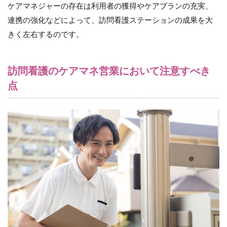
ケアマネジャーの存在は利用者の獲得やケアプランの充実、
法令と
規制の
連携の強化などによって、訪問看護ステーションの成果を大
遵守
きく左右するのです。
4
営
業
訪問看護のケアマネ営業において注意すべき
未
点
経
験
の
訪
問
看
護
師
へ
の
指
導
方
法
と