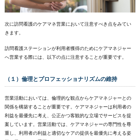
は
4.1
（１）
次に訪問看護のケアマネ営業において注意すべき点をみてい
社会人
として
きます。
の基本
的なマ
訪問看護ステーションが利用者獲得のためにケアマネジャー
ナーの
指導
へ営業する際には、以下の点に注意することが重要です。
4.2
（２）
セミナ
（１）倫理とプロフェッショナリズムの維持
ーや研
修の提
供
営業活動においては、倫理的な観点からケアマネジャーとの
4.3
関係を構築することが重要です。ケアマネジャーは利用者の
（３）
利益を最優先に考え、公正かつ客観的な立場でサービスを提
ロール
案しています。営業活動では、ケアマネジャーの専門性を尊
プレイ
やシミ
重し、利用者の利益と適切なケアの提供を最優先に考える姿
ュレー