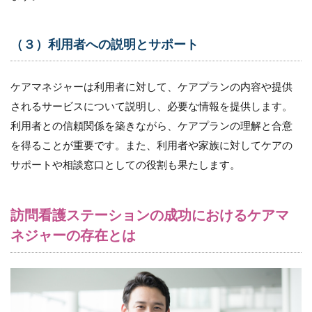
お
け
る
ケ
（３）利用者への説明とサポート
ア
マ
ネ
ケアマネジャーは利用者に対して、ケアプランの内容や提供
ジ
されるサービスについて説明し、必要な情報を提供します。
ャ
ー
利用者との信頼関係を築きながら、ケアプランの理解と合意
の
を得ることが重要です。また、利用者や家族に対してケアの
存
在
サポートや相談窓口としての役割も果たします。
と
は
2.1
訪問看護ステーションの成功におけるケアマ
（１）
ネジャーの存在とは
顧客獲
得と利
用者の
確保
2.2