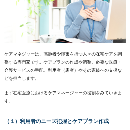
ジ
ャ
ー
の
役
割
1.1
（１）
利用者
ケアマネジャーは、高齢者や障害を持つ人々の在宅ケアを調
のニー
整する専門家です。ケアプランの作成や調整、必要な医療・
ズ把握
とケア
介護サービスの手配、利用者（患者）やその家族への支援な
プラン
どを担当します。
作成
1.2
まず在宅医療におけるケアマネージャーの役割をみていきま
（２）
す。
医療介
護サー
ビス事
業者と
（１）利用者のニーズ把握とケアプラン作成
の連絡
調整