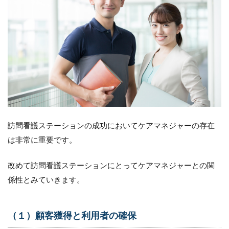
（２）
ケアプ
ランの
充実と
利用者
満足度
の向上
2.3
（３）
医療機
関や施
設との
訪問看護ステーションの成功においてケアマネジャーの存在
連携強
化
は非常に重要です。
2.4
改めて訪問看護ステーションにとってケアマネジャーとの関
（４）
チーム
係性とみていきます。
との協
力と連
携
（１）顧客獲得と利用者の確保
3