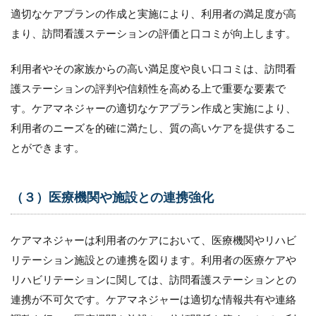
倫理と
適切なケアプランの作成と実施により、利用者の満足度が高
プロフ
まり、訪問看護ステーションの評価と口コミが向上します。
ェッシ
ョナリ
ズムの
利用者やその家族からの高い満足度や良い口コミは、訪問看
維持
護ステーションの評判や信頼性を高める上で重要な要素で
3.2
す。ケアマネジャーの適切なケアプラン作成と実施により、
（２）
利用者のニーズを的確に満たし、質の高いケアを提供するこ
提供す
るサー
とができます。
ビスの
利点と
付加価
（３）医療機関や施設との連携強化
値の明
確化
3.3
ケアマネジャーは利用者のケアにおいて、医療機関やリハビ
（３）
リテーション施設との連携を図ります。利用者の医療ケアや
資料や
情報の
リハビリテーションに関しては、訪問看護ステーションとの
提供
連携が不可欠です。ケアマネジャーは適切な情報共有や連絡
3.4