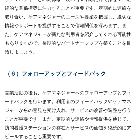
ジ
続的な関係構築に注力することが重要です。定期的に連絡を
ャ
ー
取り合い、ケアマネジャーのニーズや要望を把握し、適切な
へ
情報やサポートを提供することで信頼関係を深めます。ま
の
営
た、ケアマネジャーが新たな利用者を紹介してくれる可能性
業
もありますので、長期的なパートナーシップを築くことを目
ア
指しましょう。
プ
ロ
ー
チ
（６）フォローアップとフィードバック
方
法
5.1
営業活動の後も、ケアマネジャーへのフォローアップとフィ
（１）
ードバックを行います。利用者のフィードバックやケアマネ
ターゲ
ジャーからの意見を受け入れ、サービスの改善や調整を行う
ット利
用者の
ことが重要です。また、定期的な連絡や情報提供を通じて、
特定
訪問看護ステーションの存在とサービスの価値を継続的にア
5.2
ピールすることも重要です。
（２）