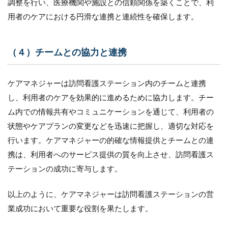
調整を行い、医療機関や施設との信頼関係を築くことで、利
（４）
用者のケアにおける円滑な連携と連続性を確保します。
コミュ
ニケー
ション
と信頼
（４）チームとの協力と連携
関係の
構築
ケアマネジャーは訪問看護ステーション内のチームと連携
3.5
（５）
し、利用者のケアを効果的に進めるために協力します。チー
継続的
ム内での情報共有やコミュニケーションを通じて、利用者の
な関係
構築
状態やケアプランの変更などを迅速に把握し、適切な対応を
行います。ケアマネジャーの的確な情報提供とチームとの連
3.6
（６）
携は、利用者へのサービス提供の質を向上させ、訪問看護ス
フォロ
テーションの成功に寄与します。
ーアッ
プとフ
ィード
以上のように、ケアマネジャーは訪問看護ステーションの営
バック
業成功において重要な役割を果たします。
3.7
（７）