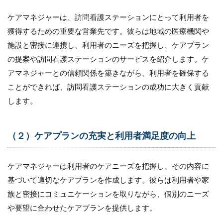
訪
問
ケアマネジャーは、訪問看護ステーションにとって利用者を
看
獲得するための重要な営業先です。彼らは地域の医療機関や
護
の
施設と密接に連携し、利用者のニーズを把握し、ケアプラン
ケ
の提案や訪問看護ステーションのサービスを紹介します。ケ
ア
マ
アマネジャーとの信頼関係を築きながら、利用者を確保する
ネ
ことができれば、訪問看護ステーションの成功に大きく貢献
営
業
します。
に
お
い
（２）ケアプランの充実と利用者満足度の向上
て
注
意
す
ケアマネジャーは利用者のケアニーズを把握し、その内容に
べ
基づいて適切なケアプランを作成します。彼らは利用者や家
き
点
族と密接にコミュニケーションを取りながら、個別のニーズ
や要望に合わせたケアプランを提供します。
3.1
（１）