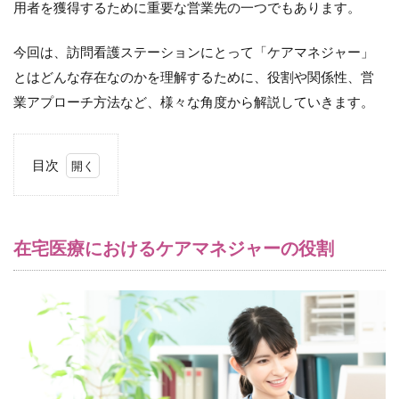
用者を獲得するために重要な営業先の一つでもあります。
今回は、訪問看護ステーションにとって「ケアマネジャー」
とはどんな存在なのかを理解するために、役割や関係性、営
業アプローチ方法など、様々な角度から解説していきます。
目次
1
在
宅
医
在宅医療におけるケアマネジャーの役割
療
に
お
け
る
ケ
ア
マ
ネ