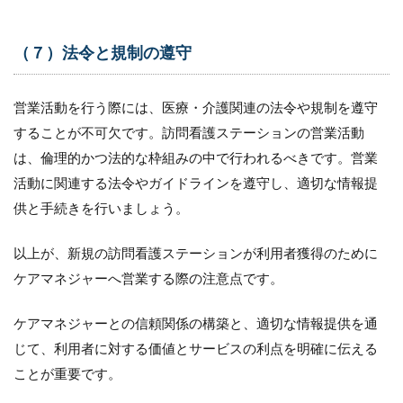
マーケ
ット調
査と競
（７）法令と規制の遵守
合分析
5.3
営業活動を行う際には、医療・介護関連の法令や規制を遵守
（３）
することが不可欠です。訪問看護ステーションの営業活動
強みを
アピー
は、倫理的かつ法的な枠組みの中で行われるべきです。営業
ルする
活動に関連する法令やガイドラインを遵守し、適切な情報提
資料や
ツール
供と手続きを行いましょう。
の作成
5.4
以上が、新規の訪問看護ステーションが利用者獲得のために
（４）
ケアマネジャーへ営業する際の注意点です。
継続的
なマー
ケティ
ケアマネジャーとの信頼関係の構築と、適切な情報提供を通
ング活
じて、利用者に対する価値とサービスの利点を明確に伝える
動
ことが重要です。
6
さ