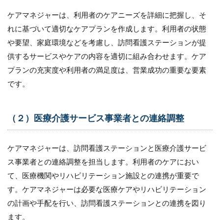
ケアマネジャーは、利用者のケアニーズを詳細に把握し、そ
1.3
（３）
れに基づいて適切なケアプランを作成します。利用者の状態
利用者
や要望、家庭環境などを考慮し、訪問看護ステーションが提
への説
明とサ
供するサービスやケアの内容を適切に組み合わせます。ケア
ポート
プランの充実度や利用者の満足度は、営業成功の重要な要素
2
です。
訪
問
看
（２）医療介護サービス事業者との連絡調整
護
ス
テ
ー
ケアマネジャーは、訪問看護ステーションと医療介護サービ
シ
ス事業者との連絡調整を担当します。利用者のケアにおい
ョ
ン
て、医療機関やリハビリテーション施設との連携が重要で
の
す。ケアマネジャーは必要な医療ケアやリハビリテーション
成
功
の計画や手配を行い、訪問看護ステーションとの連携を図り
に
ます。