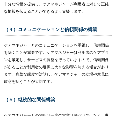
十分な情報を提供し、ケアマネジャーが利用者に対して正確
4.7
な情報を伝えることができるよう支援します。
（７）
フィー
ドバッ
クと継
（４）コミュニケーションと信頼関係の構築
続的な
サポー
ト
ケアマネジャーとのコミュニケーションを重視し、信頼関係
5
を築くことが重要です。ケアマネジャーは利用者のケアプラ
自
ンを策定し、サービスの調整を行っていますので、信頼関係
社
の
があることが利用者の選択に大きな影響を与える場合があり
強
ます。真摯な態度で対話し、ケアマネジャーの立場や意見に
み
を
敬意を払うことが大切です。
伝
え
る
（５）継続的な関係構築
ケ
ア
マ
ネ
ケアマネジャーとの関係は一度の営業活動だけではなく、継