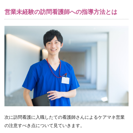
い
営業未経験の訪問看護師への指導方法とは
ご
に
7
訪
問
看
護
未
経
験
か
ら
の
独
立
事
例
を
次に訪問看護に入職したての看護師さんによるケアマネ営業
プ
レ
の注意すべき点について見ていきます。
ゼ