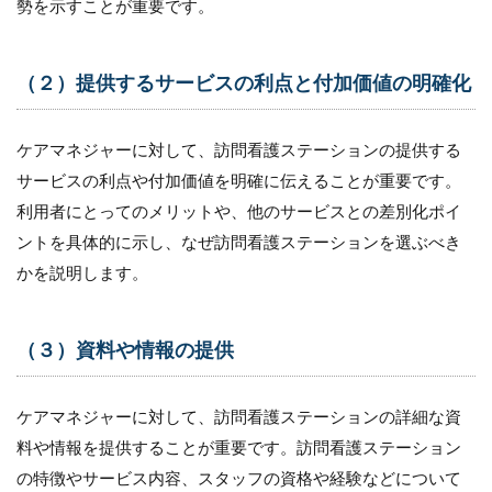
勢を示すことが重要です。
ション
の実施
4.4
（２）提供するサービスの利点と付加価値の明確化
（４）
コミュ
ニケー
ケアマネジャーに対して、訪問看護ステーションの提供する
ション
の重要
サービスの利点や付加価値を明確に伝えることが重要です。
性を強
利用者にとってのメリットや、他のサービスとの差別化ポイ
調
ントを具体的に示し、なぜ訪問看護ステーションを選ぶべき
4.5
かを説明します。
（５）
チーム
ワーク
の醸成
（３）資料や情報の提供
4.6
（６）
ケアマネジャーに対して、訪問看護ステーションの詳細な資
模範と
なる行
料や情報を提供することが重要です。訪問看護ステーション
動の示
の特徴やサービス内容、スタッフの資格や経験などについて
唆