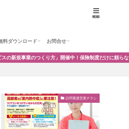
無料ダウンロード
お問合せ
ュー
営業チラシテンプレート
訪問看護お役立ち資料
訪問看護の商圏調査
運営会社
険制度だけに頼らない自費・保険外サービスの事例や導入
訪問看護営業チラシ