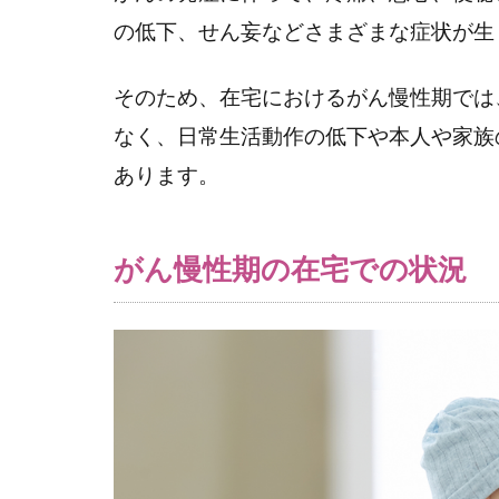
社会
の低下、せん妄などさまざまな症状が生
資
源・
制度
そのため、在宅におけるがん慢性期では
なく、日常生活動作の低下や本人や家族
3.1
（１）
あります。
医療費
の支援
がん慢性期の在宅での状況
3.2
（２）
外来受
診
3.3
（３）
退院後
の交流