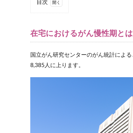
目次
1
在
宅
在宅におけるがん慢性期とは
に
お
け
国立がん研究センターのがん統計によると
る
が
8,385人に上ります。
ん
慢
性
期
と
は
2
が