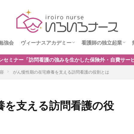
勉強会
ヴィーナスアカデミー
看護師の独立起業
ス
ヴィーナスニュース
看護師独立インタビ
た保険外・自費サービスの新規事業のつくり方」開催中！保
容
がん慢性期の在宅療養を支える訪問看護の役割とは
養を支える訪問看護の役