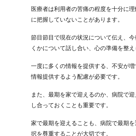
1. 身
体症
医療者は利用者の苦痛の程度を十分に理
状と
に把握していないことがあります。
生活
の困
節目節目で現在の状況について伝え、今
難要
因の
くかについて話し合い、心の準備を整え
把握
と支
一度に多くの情報を提供する、不安が増
援内
情報提供するよう配慮が必要です。
容の
明確
化
また、最期を家で迎えるのか、病院で迎
4.2
し合っておくことも重要です。
2. 急
激な
家で最期を迎えることも、病院で最期を
身体
択を尊重することが大切です。
状態