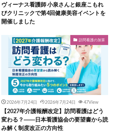
ヴィーナス看護師 小泉さんと銀座こもれ
びクリニックで第4回健康美容イベントを
開催しました
訪問看護の加算
2026年7月24日
2026年7月24日
47View
【2027年介護報酬改定】訪問看護はどう
変わる？――日本看護協会の要望書から読
み解く制度改正の方向性