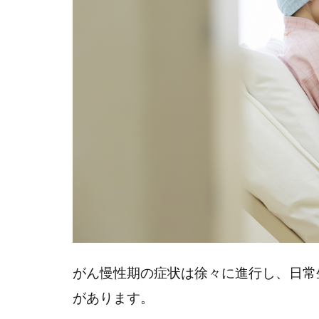
4
訪
問
看
護
導
入
時
の
留
意
ポ
イ
ン
ト
がん慢性期の症状は徐々に進行し、日常
があります。
4.1