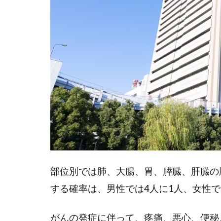
ん
慢
性
期
の
在
宅
で
の
状
況
3
がん
部位別では肺、大腸、胃、膵臓、肝臓の
慢性
期に
する確率は、男性では4人に1人、女性で
関連
する
がんの発症に伴って、疼痛、悪心、便秘