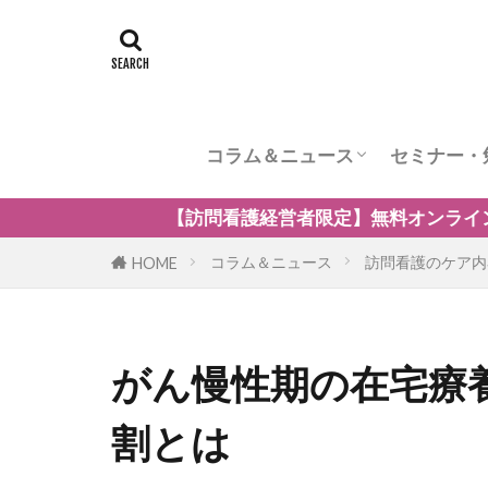
コラム＆ニュース
セミナー・
訪問看護のケア内容
訪問看護の管理者の役割
訪問看護のリスク管理
訪問看護の加算
訪問看護とナーシングホーム
訪問看護の自費・保険外サービ
訪問看護師のウェルビーング
小児の訪問看護
精神科訪問看護
訪問看護の法律
訪問看護師のマネジメント
限定】無料オンラインセミナー「訪問看護の強みを生かし
コラム＆ニュース
訪問看護のケア内
HOME
がん慢性期の在宅療
割とは