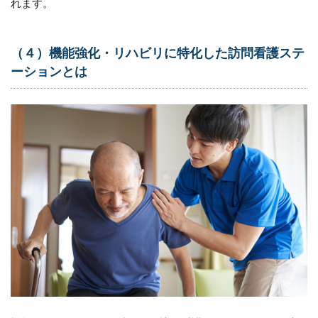
れます。
きない
リスク
5.2
（４）機能強化・リハビリに特化した訪問看護ステ
（２）
ーションとは
スタッ
フ採用
の制限
5.3
（３）
リスク
の集中
5.4
（４）
情報共
有の制
限
5.5
（５）
需要の
偏り