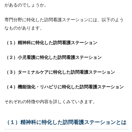
訪問看
があるのでしょうか。
護ステ
ーショ
ンとは
専門分野に特化した訪問看護ステーションには、以下のよう
2.3
なものがあります。
（３）
ターミ
（１）精神科に特化した訪問看護ステーション
ナルケ
アに特
化した
（２）小児看護に特化した訪問看護ステーション
訪問看
護ステ
（３）ターミナルケアに特化した訪問看護ステーション
ーショ
ンとは
（４）機能強化・リハビリに特化した訪問看護ステーション
2.4
（４）
機能強
それぞれの特徴や内容を詳しくみていきます。
化・リ
ハビリ
に特化
（１）精神科に特化した訪問看護ステーションとは
した訪
問看護