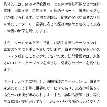
野
具体的には、痛みや呼吸困難、吐き気や食欲不振などの症状
に
管理、排泄ケア、口腔ケア、心理的サポート、家族のケアな
特
化
どが挙げられます。訪問看護師は、症状の変化や患者の状態
す
を常にモニターし、必要に応じて医師や病院と連携して患者
る
こ
に最善の治療を提供します。
と
の
また、ターミナルケアに特化した訪問看護ステーションは、
デ
メ
家族のケアにも重点を置いています。患者や家族が不安やス
リ
トレスを感じることが少なくないため、訪問看護師は、家族
ッ
ト
とのコミュニケーションを重視し、必要なサポートを提供し
と
ます。
注
意
点
ターミナルケアに特化した訪問看護ステーションは、患者や
5.1
家族にとって非常に重要なサービスであり、患者の尊厳を守
（１）
るための支援が求められます。また、訪問看護師には、専門
需要の
的な知識と技術だけでなく、思いやりや共感の心も必要とさ
変化に
対応で