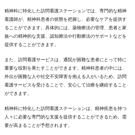
る
こ
精神科に特化した訪問看護ステーションでは、専門的な精神
と
看護師が、精神科患者の状態を把握し、必要なケアを提供す
の
メ
ることができます。具体的には、薬物療法の管理、患者と家
リ
族への精神的な支援、認知療法や行動療法のサポートなどを
ッ
ト
提供することができます。
3.1
また、訪問看護サービスは、通院が困難な患者にとって特に
（１）
高度な
重要な役割を果たすことができます。精神科患者の中には、
専門知
外出が困難な人や社交不安障害を抱える人がいるため、訪問
識と技
術の提
看護サービスを受けることで、安心して治療を継続すること
供が可
ができます。
能
3.2
精神科に特化した訪問看護ステーションは、精神疾患を持つ
（２）
人々に必要な専門的な支援を提供することができるため、需
利用者
のニー
要が高まることが予想されます。
ズに合
ったサ