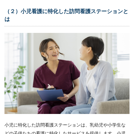
ービス
を提供
（２）小児看護に特化した訪問看護ステーションと
可能
は
3.3
（３）
組織の
ブラン
ド価値
の向上
3.4
（４）
職員の
専門性
向上と
モチベ
ーショ
ン向上
4
訪
小児に特化した訪問看護ステーションは、乳幼児や小学生な
問
どの子供たちの看護に特化したサービスを提供します。小児
看