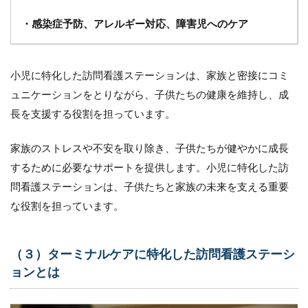
的
メ
・感染症予防、アレルギー対応、障害児へのケア
リ
ッ
ト
小児に特化した訪問看護ステーションは、家族と密接にコミ
4.1
ュニケーションをとりながら、子供たちの健康を維持し、成
（１）
売上の
長を支援する役割を担っています。
増加
4.2
家族のストレスや不安を取り除き、子供たちが健やかに成長
（２）
するために必要なサポートを提供します。小児に特化した訪
競合力
の強化
問看護ステーションは、子供たちと家族の未来を支える重要
な役割を担っています。
4.3
（３）
顧客獲
得の容
（３）ターミナルケアに特化した訪問看護ステーシ
易化
ョンとは
4.4
（４）