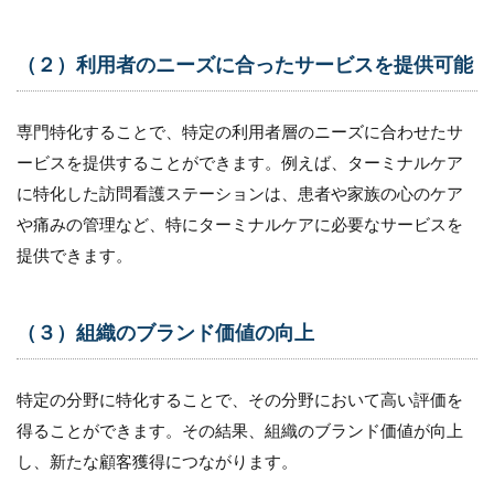
域に
興味
を持
（２）利用者のニーズに合ったサービスを提供可能
って
いる
看護
専門特化することで、特定の利用者層のニーズに合わせたサ
師へ
のア
ービスを提供することができます。例えば、ターミナルケア
プロ
に特化した訪問看護ステーションは、患者や家族の心のケア
ーチ
や痛みの管理など、特にターミナルケアに必要なサービスを
7.2
提供できます。
2.求
人広
告の
掲載
（３）組織のブランド価値の向上
7.3
3.オ
特定の分野に特化することで、その分野において高い評価を
ンラ
イン
得ることができます。その結果、組織のブランド価値が向上
上で
し、新たな顧客獲得につながります。
のプ
ロモ