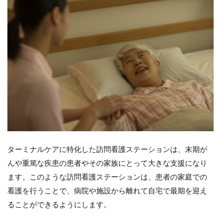
コスト
の削減
4.5
（５）
ブラン
ド価値
の向上
5
訪
問
看
護
ス
テ
ターミナルケアに特化した訪問看護ステーションは、末期が
ー
シ
んや重篤な疾患の患者やその家族にとって大きな支援になり
ョ
ます。このような訪問看護ステーションは、患者の家庭での
ン
が
看護を行うことで、病院や施設から離れて自宅で最期を迎え
専
ることができるようにします。
門
分