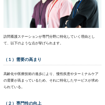
に
特
化
し
て
い
く
理
訪問看護ステーションが専門分野に特化していく理由とし
由
て、以下のような点が挙げられます。
1.1
（１）
需要の
（１）需要の高まり
高まり
1.2
（２）
高齢化や医療技術の進歩により、慢性疾患やターミナルケア
専門性
の需要が高まっているため、それに特化したサービスが求め
の向上
られている。
1.3
（３）
経営面
（２）専門性の向上
での優