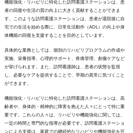
機能強化・リハビリに特化した訪問看護ステーションは、患
6
者の回復や生活の質の向上に大きく貢献することができま
専門
す。このような訪問看護ステーションは、患者が退院後に自
特化
宅での生活を始める際に、日常生活動作（ADL）の向上や身
した
訪問
体機能の回復を支援することを目的としています。
看護
ステ
ーシ
具体的な業務としては、個別のリハビリプログラムの作成や
ョン
実施、栄養指導、心理的サポート、疼痛管理、創傷ケアなど
の周
が挙げられます。また、訪問看護師は、患者の状態を監視
知・
アピ
し、必要なケアを提供することで、早期の異常に気づくこと
ール
ができます。
方法
6.1
機能強化・リハビリに特化した訪問看護ステーションは、高
（１）
周知活
齢者や、身体的・精神的に障害を抱えた人々にとって特に重
動
要です。これらの人々は、リハビリや機能強化に関しては、
6.2
一定の時間と専門的な指導が必要です。訪問看護ステーショ
（２）
ンによる支援は、家庭での継続的なリハビリや機能強化を可
営業活