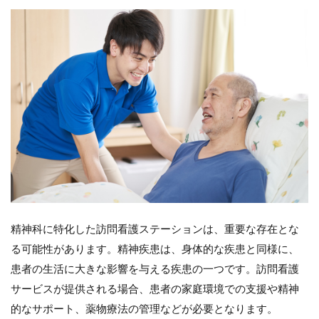
ステー
ション
とは
3
訪
問
看
護
ス
テ
ー
シ
ョ
ン
が
専
精神科に特化した訪問看護ステーションは、重要な存在とな
門
分
る可能性があります。精神疾患は、身体的な疾患と同様に、
野
患者の生活に大きな影響を与える疾患の一つです。訪問看護
に
特
サービスが提供される場合、患者の家庭環境での支援や精神
化
的なサポート、薬物療法の管理などが必要となります。
す