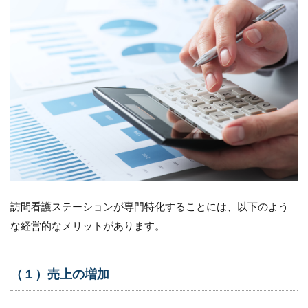
ビス
の可
能性
9
ま
と
め
10
訪問
看護
未経
験か
らの
独立
訪問看護ステーションが専門特化することには、以下のよう
事例
な経営的なメリットがあります。
をプ
レゼ
ント
（１）売上の増加