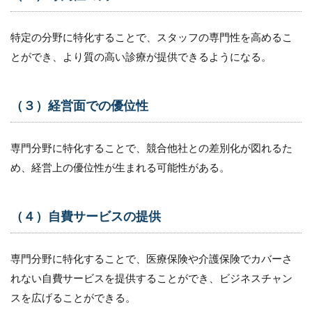
位性
1.4
特定の分野に特化することで、スタッフの専門性を高めるこ
（４）
とができ、より質の高い診療が提供できるようになる。
自費サ
ービス
の提供
（３）経営面での優位性
2
専
門
専門分野に特化することで、競合他社との差別化が図れるた
分
野
め、経営上の優位性が生まれる可能性がある。
に
特
化
（４）自費サービスの提供
し
た
訪
問
専門分野に特化することで、医療保険や介護保険でカバーさ
看
れない自費サービスを提供することができ、ビジネスチャン
護
スを広げることができる。
ス
テ