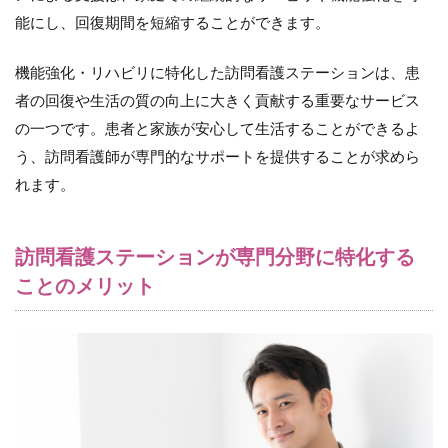
動
能にし、回復期間を短縮することができます。
6.3
機能強化・リハビリに特化した訪問看護ステーションは、患
（３）
プロモ
者の回復や生活の質の向上に大きく貢献する重要なサービス
ーショ
の一つです。患者と家族が安心して生活することができるよ
ン方法
う、訪問看護師が専門的なサポートを提供することが求めら
7
れます。
専
門
特
化
訪問看護ステーションが専門分野に特化する
し
た
ことのメリット
訪
問
看
護
ス
テ
ー
シ