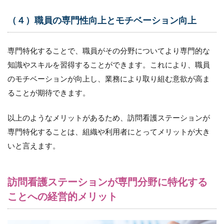
ーシ
ョン
（４）職員の専門性向上とモチベーション向上
7.4
4.福
専門特化することで、職員がその分野についてより専門的な
利厚
生の
知識やスキルを習得することができます。これにより、職員
充実
のモチベーションが向上し、業務により取り組む意欲が高ま
8
ることが期待できます。
専門
分野
以上のようなメリットがあるため、訪問看護ステーションが
に特
化し
専門特化することは、組織や利用者にとってメリットが大き
た訪
いと言えます。
問看
護ス
テー
ショ
訪問看護ステーションが専門分野に特化する
ンと
ことへの経営的メリット
保険
外・
自費
サー