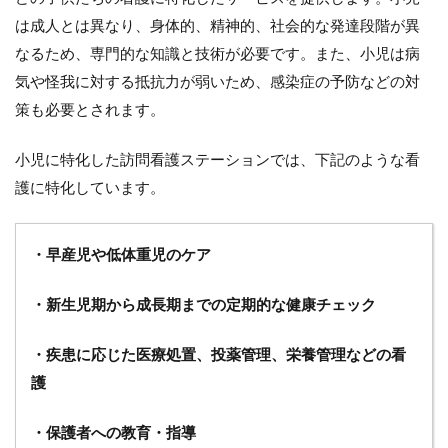
護
は成人とは異なり、身体的、精神的、社会的な発達段階が異
ス
なるため、専門的な知識と技術が必要です。また、小児は病
テ
ー
気や怪我に対する抵抗力が弱いため、感染症の予防などの対
シ
策も必要とされます。
ョ
ン
が
小児に特化した訪問看護ステーションでは、下記のような看
専
護に特化しています。
門
分
野
に
・早産児や低体重児のケア
特
化
す
・新生児期から成長期までの定期的な健康チェック
る
こ
・疾患に応じた医療処置、投薬管理、栄養管理などの看
と
へ
護
の
経
・保護者への教育・指導
営