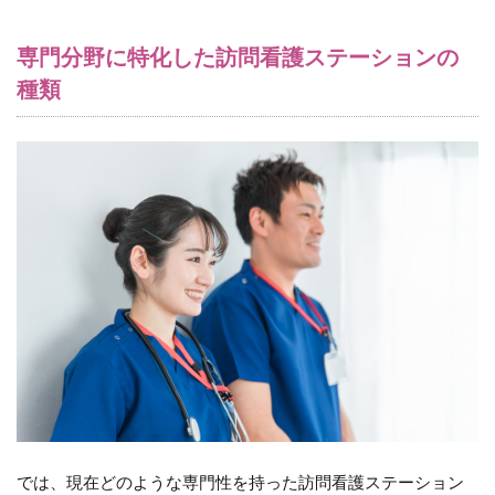
ー
シ
専門分野に特化した訪問看護ステーションの
ョ
ン
種類
の
種
類
2.1
（１）
精神科
に特化
した訪
問看護
ステー
ション
とは
2.2
（２）
小児看
護に特
化した
では、現在どのような専門性を持った訪問看護ステーション