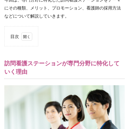
にその種類、メリット、プロモーション、看護師の採用方法
などについて解説していきます。
目次
1
訪
問
看
訪問看護ステーションが専門分野に特化して
護
いく理由
ス
テ
ー
シ
ョ
ン
が
専
門
分
野