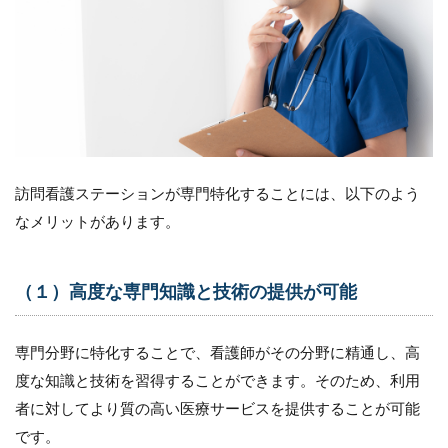
ョ
ン
で
働
き
た
い
と
思
う
訪問看護ステーションが専門特化することには、以下のよう
看
護
なメリットがあります。
師
を
集
め
（１）高度な専門知識と技術の提供が可能
る
方
法
専門分野に特化することで、看護師がその分野に精通し、高
7.1
度な知識と技術を習得することができます。そのため、利用
1.特
者に対してより質の高い医療サービスを提供することが可能
化し
です。
た領