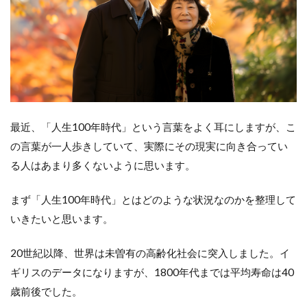
を
診
ず
し
て
病
人
を
診
よ
最近、「人生100年時代」という言葉をよく耳にしますが、こ
の言葉が一人歩きしていて、実際にその現実に向き合ってい
3
セ
る人はあまり多くないように思います。
ル
フ
まず「人生100年時代」とはどのような状況なのかを整理して
ケ
ア
いきたいと思います。
の3
つ
20世紀以降、世界は未曽有の高齢化社会に突入しました。イ
の
ア
ギリスのデータになりますが、1800年代までは平均寿命は40
プ
歳前後でした。
ロ
ー