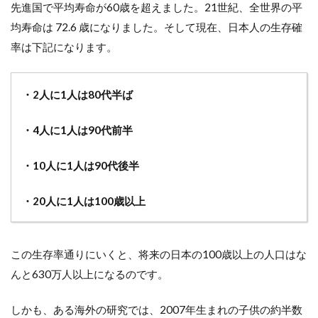
プロ
先進国で平均寿命が60歳を超えました。21世紀、全世界の平
ーチ
均寿命は 72.6 歳になりました。そして現在、日本人の生存確
（ア
ウタ
率は下記になります。
ーケ
ア）
3.3
・2人に1人は80代半ば
3）心
に対
・4人に1人は90代前半
する
アプ
ロー
・10人に1人は90代後半
チ
（マ
・20人に1人は100歳以上
イン
ドケ
ア）
この生存率通りにいくと、将来の日本の100歳以上の人口はな
んと630万人以上になるのです。
しかも、ある海外の研究では、2007年生まれの子供の約半数