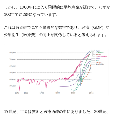
チ
しかし、1900年代に入り飛躍的に平均寿命が延びて、わずか
と
100年で約2倍になっています。
は
3.1
これは時間軸で見ても驚異的な数字であり、経済（GDP）や
1）身
体の
公衆衛生（医療費）の向上が関係していると考えられます。
内側
から
のア
プロ
ーチ
（イ
ンナ
ーケ
ア）
3.2
2）身
体の
外側
から
19世紀、世界は貧困と医療過疎の中にありました。20世紀、
のア