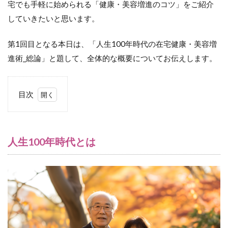
宅でも手軽に始められる「健康・美容増進のコツ」をご紹介
していきたいと思います。
第1回目となる本日は、「人生100年時代の在宅健康・美容増
進術_総論」と題して、全体的な概要についてお伝えします。
目次
1
人
生
100
人生100年時代とは
年
時
代
と
は
2
病
気