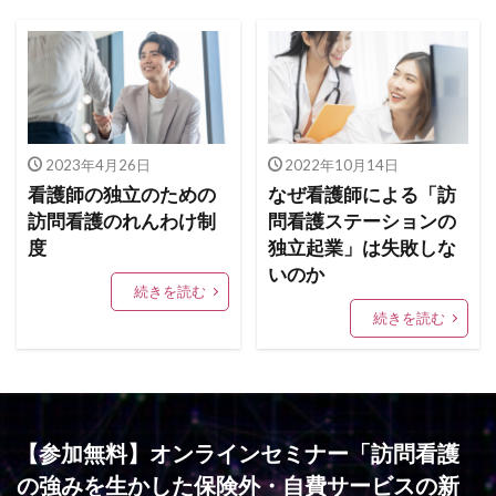
2023年4月26日
2022年10月14日
看護師の独立のための
なぜ看護師による「訪
訪問看護のれんわけ制
問看護ステーションの
度
独立起業」は失敗しな
いのか
続きを読む
続きを読む
【参加無料】オンラインセミナー「訪問看護
の強みを生かした保険外・自費サービスの新