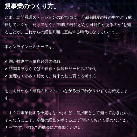
規事業のつくり方」
いま、訪問看護ステーションの経営には、「保険制度の枠の中でどう成
長していくか」だけでなく、“制度の外にどんな可能性があるのか”を知
ることが、これからの経営判断に直結する時代になっています。
本オンラインセミナーでは、
✔ 国が推進する健康経営の流れ
✔ 訪問看護ならではの自費・保険外サービスの実例
✔ 無理なく小さく始めて、将来の柱に育てる考え方
を、明日からの経営のヒントにつながる形でわかりやすくお伝えしま
す。
「すぐに事業化する予定はないけれど、選択肢として知っておきたい」
そんな方にこそ、今後の経営を考える上で“聞いておいて損のないセミ
ナー”です。ぜひこの機会にご参加ください。