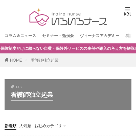
コラム＆ニュース
セミナー・勉強会
ヴィーナスアカデミー
看護
けに頼らない自費・保険外サービスの事例や導入の考え方を解説します。参加
HOME
看護師独立起業
TAG
看護師独立起業
新着順
人気順
お勧めカテゴリ
看護師独立インタビュー
看護師の独立起業
訪問看護師のマネジメント
訪問看護師の採用
訪問看護とナーシングホーム