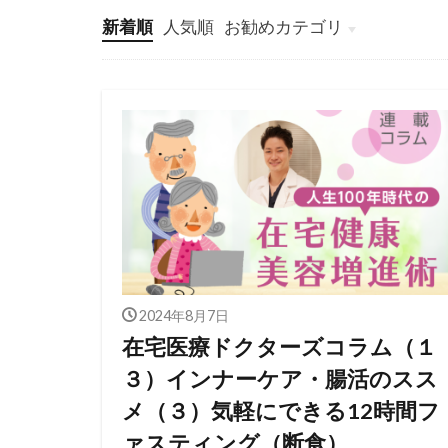
新着順
人気順
お勧めカテゴリ
看護師独立インタビュー
看護師の独立起業
訪問看護師のマネジメント
訪問看護師の採用
訪問看護とナーシングホー
2024年8月7日
在宅医療ドクターズコラム（１
３）インナーケア・腸活のスス
メ（３）気軽にできる12時間フ
ァスティング（断食）