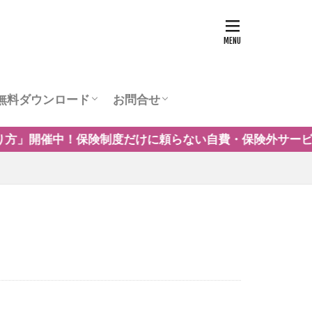
無料ダウンロード
お問合せ
ュー
営業チラシテンプレート
訪問看護お役立ち資料
訪問看護の商圏調査
運営会社
自費・保険外サービスの事例や導入の考え方を解説します。