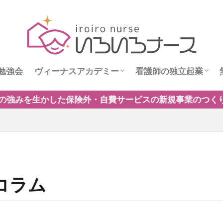
勉強会
ヴィーナスアカデミー
看護師の独立起業
ス
ヴィーナスニュース
看護師独立インタビ
の新規事業のつくり方」開催中！保険制度だけに頼らない
コラム