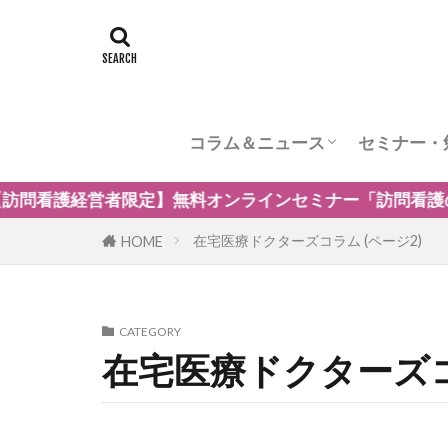
コラム＆ニュース
セミナー・
訪問看護のケア内容
訪問看護の管理者の役割
訪問看護のリスク管理
訪問看護の加算
訪問看護とナーシングホーム
訪問看護の自費・保険外サービ
訪問看護師のウェルビーング
小児の訪問看護
精神科訪問看護
訪問看護の法律
訪問看護師のマネジメント
ミナー「訪問看護の強みを生かした保険外・自費サービス
在宅医療ドクターズコラム (ページ2)
HOME
CATEGORY
在宅医療ドクターズ