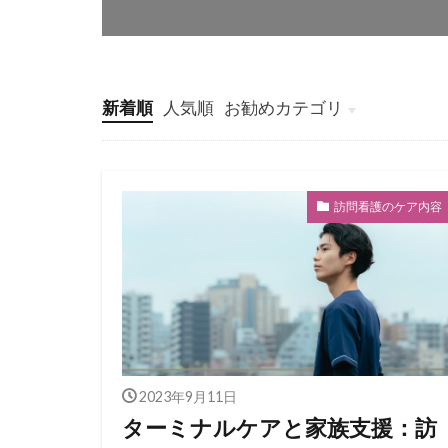
新着順
人気順
お勧めカテゴリ
看護師独立インタビュー
看護師の独立起業
訪問看護師のマネジメント
訪問看護師の採用
訪問看護とナーシングホー
訪問看護のケア内容
2023年9月11日
ターミナルケアと家族支援：訪