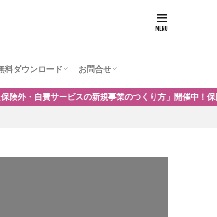
無料ダウンロード
お問合せ
ュー
営業チラシテンプレート
訪問看護お役立ち資料
訪問看護の商圏調査
運営会社
規事業のつくり方」開催中！保険制度だけに頼らない自費