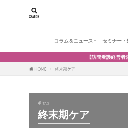
コラム＆ニュース
セミナー・
訪問看護のケア内容
訪問看護の管理者の役割
訪問看護のリスク管理
訪問看護の加算
訪問看護とナーシングホーム
訪問看護の自費・保険外サービ
訪問看護師のウェルビーング
小児の訪問看護
精神科訪問看護
訪問看護の法律
訪問看護師のマネジメント
【訪問看護経営者限定】無料オンラインセミ
終末期ケア
HOME
TAG
終末期ケア